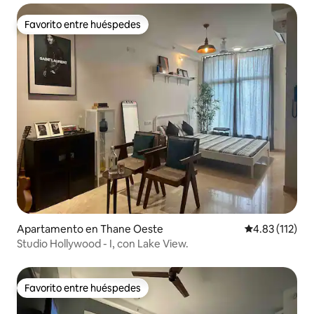
Favorito entre huéspedes
Favorito entre huéspedes
Apartamento en Thane Oeste
Calificación p
4.83 (112)
Studio Hollywood - I, con Lake View.
Favorito entre huéspedes
Favorito entre huéspedes