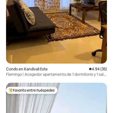
Condo en Kandivali Este
Calificación p
4.94 (35)
Flamingo | Acogedor apartamento de 1 dormitorio y 1 sala
· Cerca del metro•Nesco•IT Park.
Favorito entre huéspedes
Favorito entre huéspedes preferido