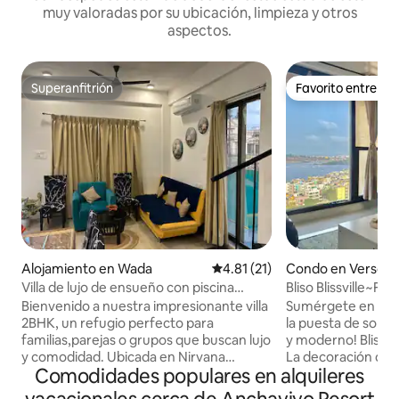
muy valoradas por su ubicación, limpieza y otros
aspectos.
Superanfitrión
Favorito entre h
Superanfitrión
Favorito entre h
Alojamiento en Wada
Calificación promedio: 4.81 de 
4.81 (21)
Condo en Versov
Villa de lujo de ensueño con piscina
Bliso Blissville~Fre
privada
apartamento de 2 h
Bienvenido a nuestra impresionante villa
Sumérgete en los
Vista al mar
2BHK, un refugio perfecto para
la puesta de sol🌅 ¡Luminoso, espacioso
familias,parejas o grupos que buscan lujo
y moderno! Blissvil
y comodidad. Ubicada en Nirvana
La decoración de t
Comodidades populares en alquileres
Wollywood,esta villa cuenta con amplios
buen gusto en el
dormitorios elegantes con baños
complementa la vis