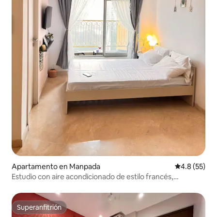
Apartamento en Manpada
Calificación
4.8 (55)
Estudio con aire acondicionado de estilo francés,
Hiranandani Estate
Superanfitrión
Superanfitrión