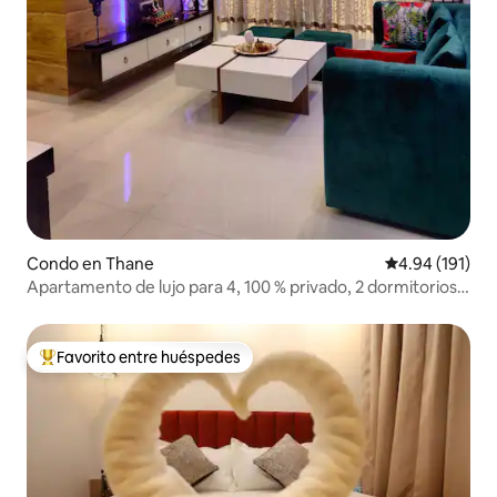
Condo en Thane
Calificación p
4.94 (191)
Apartamento de lujo para 4, 100 % privado, 2 dormitorios +
cocina, planta alta
Favorito entre huéspedes
Favorito entre huéspedes preferido