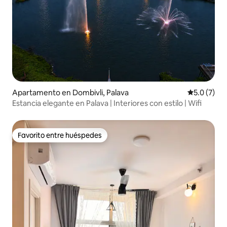
Apartamento en Dombivli, Palava
Calificació
5.0 (7)
Estancia elegante en Palava | Interiores con estilo | Wifi
Favorito entre huéspedes
Favorito entre huéspedes