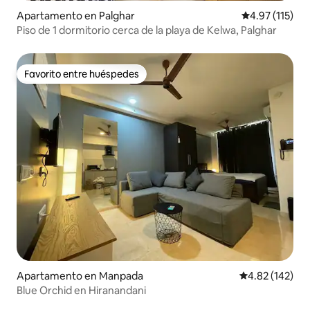
Apartamento en Palghar
Calificación p
4.97 (115)
Piso de 1 dormitorio cerca de la playa de Kelwa, Palghar
Favorito entre huéspedes
Favorito entre huéspedes
Apartamento en Manpada
Calificación p
4.82 (142)
Blue Orchid en Hiranandani