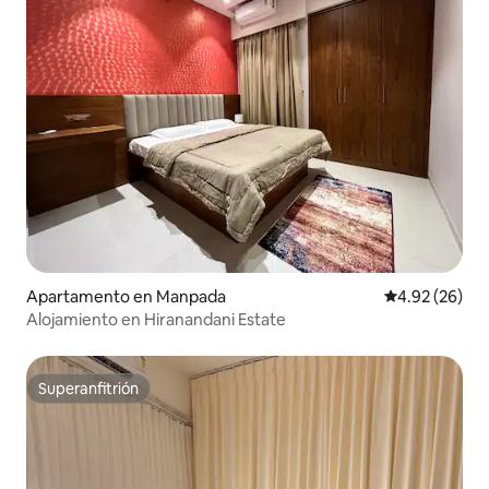
Apartamento en Manpada
Calificación p
4.92 (26)
Alojamiento en Hiranandani Estate
Superanfitrión
Superanfitrión