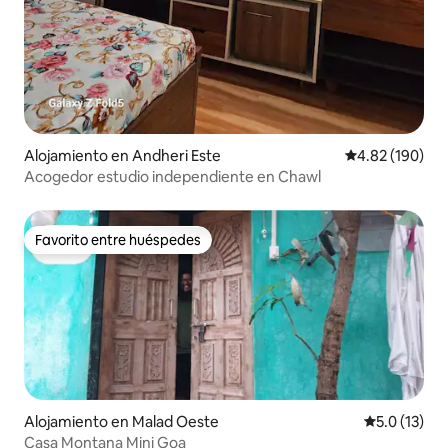
Alojamiento en Andheri Este
Calificación pr
4.82 (190)
Acogedor estudio independiente en Chawl
Favorito entre huéspedes
Favorito entre huéspedes
Alojamiento en Malad Oeste
Calificación
5.0 (13)
Casa Montana Mini Goa