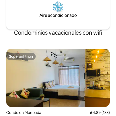
Aire acondicionado
Condominios vacacionales con wifi
Superanfitrión
Superanfitrión
Condo en Manpada
Calificación p
4.89 (133)