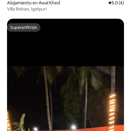
Alojamiento en Awal Khed
Calificació
5.0 (4)
Villa Rishan, Igatpuri
Superanfitrión
Superanfitrión