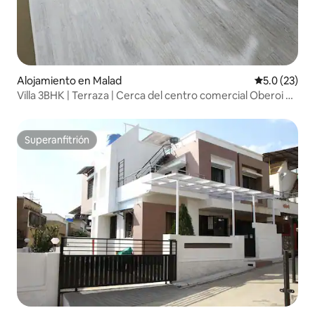
Alojamiento en Malad
Calificación
5.0 (23)
Villa 3BHK | Terraza | Cerca del centro comercial Oberoi y
NESCO
Superanfitrión
Superanfitrión