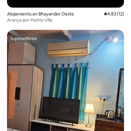
Alojamiento en Bhayander Oeste
Calificación 
4.83 (12)
Aranya por Mehta Villa
Superanfitrión
Superanfitrión