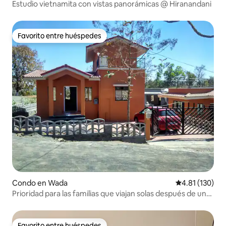
Estudio vietnamita con vistas panorámicas @ Hiranandani
Favorito entre huéspedes
Favorito entre huéspedes
Condo en Wada
Calificación p
4.81 (130)
Prioridad para las familias que viajan solas después de una
presentación
Favorito entre huéspedes