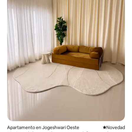
Apartamento en Jogeshwari Oeste
Lugar para ho
Novedad