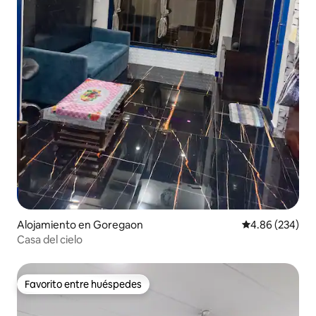
Alojamiento en Goregaon
Calificación pr
4.86 (234)
Casa del cielo
Favorito entre huéspedes
Favorito entre huéspedes