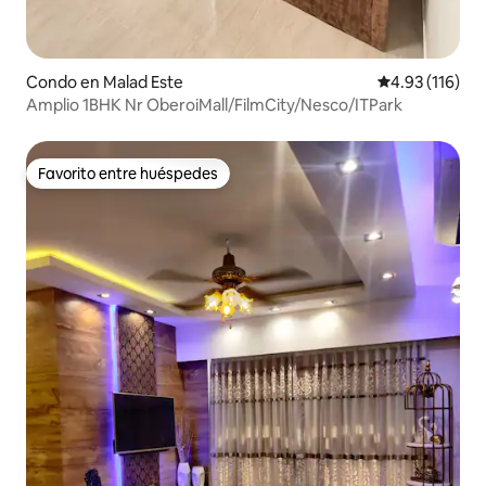
Condo en Malad Este
Calificación p
4.93 (116)
Amplio 1BHK Nr OberoiMall/FilmCity/Nesco/ITPark
Favorito entre huéspedes
Favorito entre huéspedes