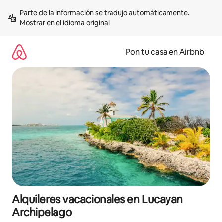
Omite
Parte de la información se tradujo automáticamente. 
el
Mostrar en el idioma original
contenido
Pon tu casa en Airbnb
Alquileres vacacionales en Lucayan
Archipelago