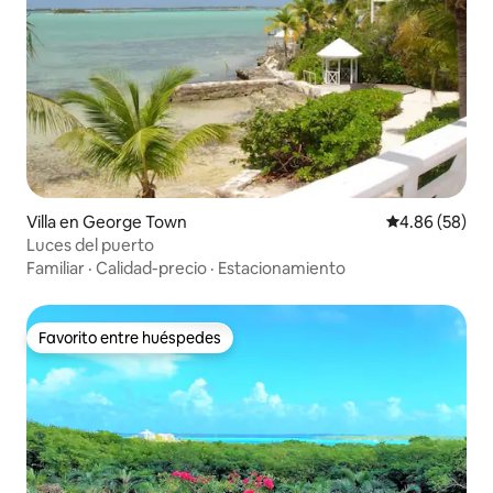
Villa en George Town
Calificación p
4.86 (58)
Luces del puerto
Familiar
·
Calidad-precio
·
Estacionamiento
Favorito entre huéspedes
Favorito entre huéspedes