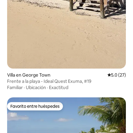
Villa en George Town
Calificación
5.0 (27)
Frente a la playa - Ideal Quest Exuma, #19
Familiar
·
Ubicación
·
Exactitud
Favorito entre huéspedes
Favorito entre huéspedes