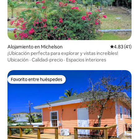
Alojamiento en Michelson
Calificación 
4.83 (41)
¡Ubicación perfecta para explorar y vistas increíbles!
Ubicación
·
Calidad-precio
·
Espacios interiores
Favorito entre huéspedes
Favorito entre huéspedes