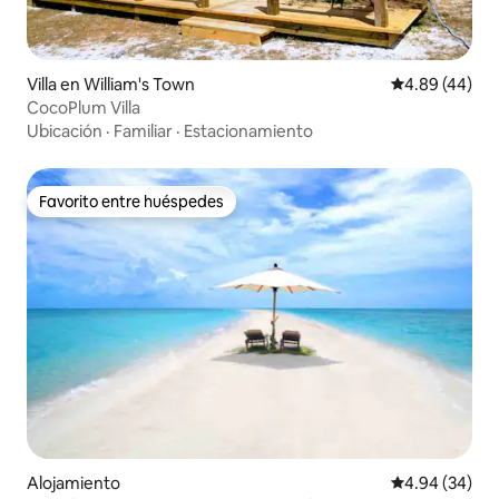
Villa en William's Town
Calificación p
4.89 (44)
CocoPlum Villa
Ubicación
·
Familiar
·
Estacionamiento
Favorito entre huéspedes
Favorito entre huéspedes
Alojamiento
Calificación p
4.94 (34)