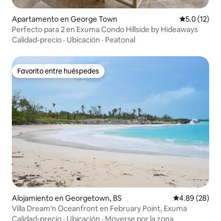
Apartamento en George Town
Calificación
5.0 (12)
Perfecto para 2 en Exuma Condo Hillside by Hideaways
Calidad-precio
·
Ubicación
·
Peatonal
Favorito entre huéspedes
Favorito entre huéspedes
Alojamiento en Georgetown, BS
Calificación p
4.89 (28)
Villa Dream'n Oceanfront en February Point, Exuma
Calidad-precio
·
Ubicación
·
Moverse por la zona