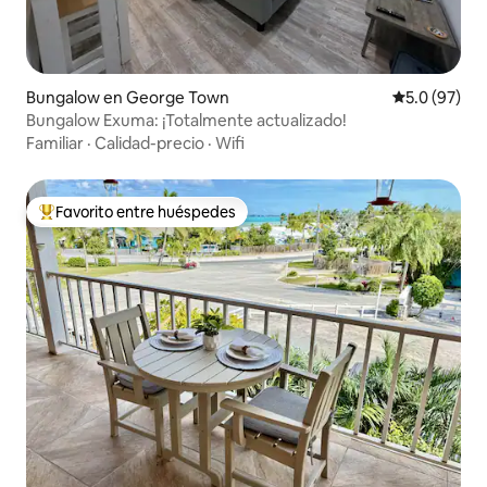
Bungalow en George Town
Calificación
5.0 (97)
Bungalow Exuma: ¡Totalmente actualizado!
Familiar
·
Calidad-precio
·
Wifi
Favorito entre huéspedes
Favorito entre huéspedes preferido