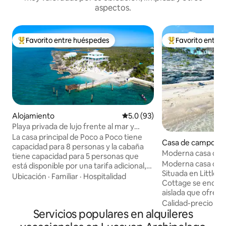
aspectos.
Favorito entre huéspedes
Favorito entre
Favorito entre huéspedes preferido
Favorito entre hu
Alojamiento
Calificación promedio: 5.0 de 
5.0 (93)
Playa privada de lujo frente al mar y
muelle.
La casa principal de Poco a Poco tiene
Casa de campo en 
capacidad para 8 personas y la cabaña
ma Island
Moderna casa de c
tiene capacidad para 5 personas que
Moderna casa de c
está disponible por una tarifa adicional,
Situada en Little 
por favor pregunta. Te encantarán las
Ubicación
·
Familiar
·
Hospitalidad
Cottage se encuen
vistas, la ubicación, el ambiente, el
aislada que ofrece
espacio al aire libre y el muelle y la playa
increíble. El lugar
Calidad-precio
·
Fa
privados. Nuestra playa es muy segura
Servicios populares en alquileres
escapada tranquila y si
para que los niños jueguen y durante la
de campo se encue
marea baja se puede llegar a las islas