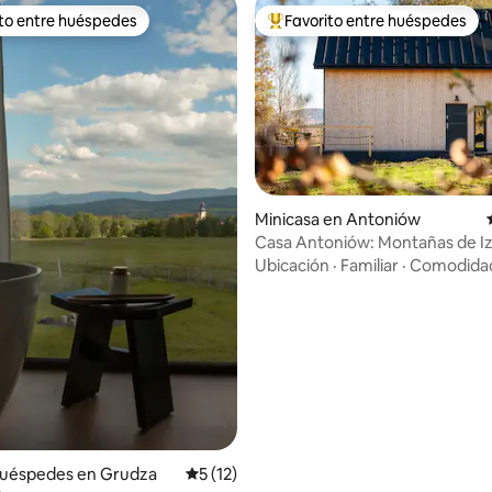
ito entre huéspedes
Favorito entre huéspedes
 entre huéspedes preferido
Favorito entre huéspedes prefe
 4.98 de 5, 41 reseñas
Minicasa en Antoniów
Casa Antoniów: Montañas de I
Ubicación
·
Familiar
·
Comodida
huéspedes en Grudza
Calificación promedio: 5 de 5, 12 reseñas
5 (12)