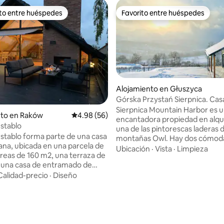
ito entre huéspedes
Favorito entre huéspedes
 entre huéspedes preferido
Favorito entre huéspedes
Alojamiento en Głuszyca
Górska Przystań Sierpnica. Cas
Sówka
Sierpnica Mountain Harbor es 
nto en Raków
Calificación promedio: 4.98 de 5, 56 reseñas
4.98 (56)
encantadora propiedad en alqui
stablo
una de las pintorescas laderas d
stablo forma parte de una casa
montañas Owl. Hay dos cómodas casas
4.95 de 5, 198 reseñas
na, ubicada en una parcela de
para todo el año, una sauna
Ubicación
·
Vista
·
Limpieza
reas de 160 m2, una terraza de
independiente y una bañera de
 una casa de entramado de
hidromasaje, y una barbacoa en
e han conservado los
Calidad-precio
·
Diseño
cenador. Las ventanas ofrecen una vista
mésticos del antiguo pueblo.
única del hermoso valle y las mon
d de utilizar la biblioteca privada
«Mountain Pristani Sierpnica» e
e de la casa en la que viven los
dominado principalmente por la
s. El prado es un entorno
tranquilidad, una vista hermosa
 vida silvestre. El patio (zona de
relajante, y los huéspedes fre