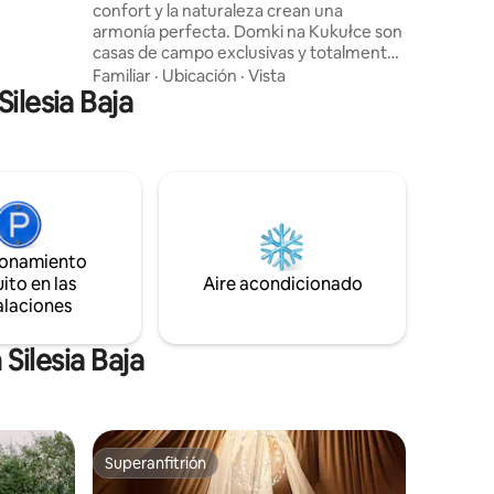
confort y la naturaleza crean una
de los
armonía perfecta. Domki na Kukułce son
casas de campo exclusivas y totalmente
equipadas ubicadas en uno de los
Familiar
·
Ubicación
·
Vista
ilesia Baja
rincones más bellos de la Baja Silesia, con
una hermosa vista panorámica del valle
de Kłodzko. Cada una de nuestras casas
ha sido diseñada pensando en la máxima
comodidad y privacidad de los
huéspedes. La cálida madera, el diseño
moderno, los grandes acristalamientos y
los materiales naturales crean un
ionamiento
ambiente de relajación y lujo.
ito en las
Aire acondicionado
alaciones
Silesia Baja
Superanfitrión
Superanfitrión