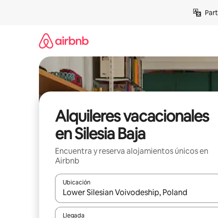
Omite
Part
el
contenido
Alquileres vacacionales
en Silesia Baja
Encuentra y reserva alojamientos únicos en
Airbnb
Ubicación
Cuando los resultados estén disponibles, navega co
Llegada