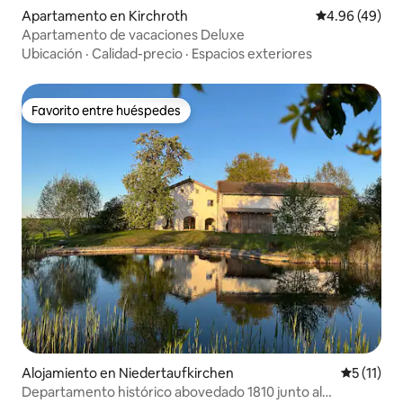
Apartamento en Kirchroth
Calificación p
4.96 (49)
Apartamento de vacaciones Deluxe
Ubicación
·
Calidad-precio
·
Espacios exteriores
Favorito entre huéspedes
Favorito entre huéspedes
Alojamiento en Niedertaufkirchen
Calificaci
5 (11)
Departamento histórico abovedado 1810 junto al