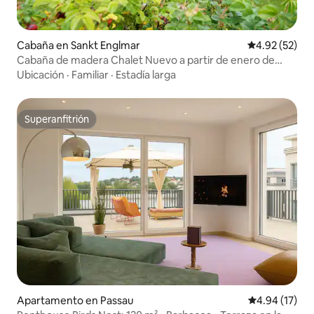
Cabaña en Sankt Englmar
Calificación 
4.92 (52)
Cabaña de madera Chalet Nuevo a partir de enero de
2025
Ubicación
·
Familiar
·
Estadía larga
Superanfitrión
Superanfitrión
Apartamento en Passau
Calificación 
4.94 (17)