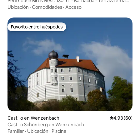
Penthouse Birds Nest: 130 m² - Barbacoa - Terraza en la
azotea
Ubicación
·
Comodidades
·
Acceso
Favorito entre huéspedes
Favorito entre huéspedes
Castillo en Wenzenbach
Calificación p
4.93 (60)
Castillo Schönberg en Wenzenbach
Familiar
·
Ubicación
·
Piscina