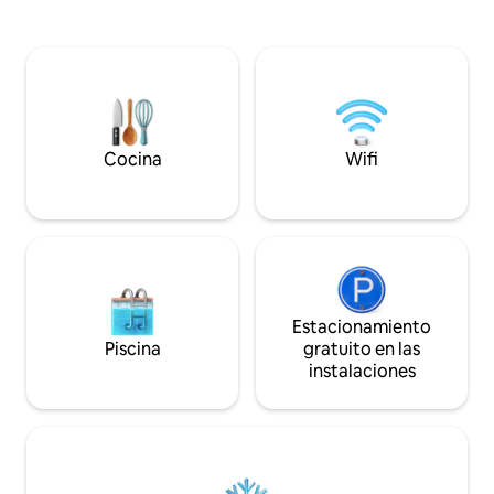
aquí. El Danubio, e
terraza en la azotea). Se trata de un
los barcos están a
alquiler privado con factura de IVA. El
Llegada cómoda: ch
impuesto turístico está incluido. Por
de llaves. Es posible estacionar por un
favor, lea la nota para influencers. Se
corto tiempo para
aceptan solicitudes de reserva, fechas
frente a la casa. 
flexibles. Muchas gracias
inmediaciones.
Cocina
Wifi
Estacionamiento
Piscina
gratuito en las
instalaciones