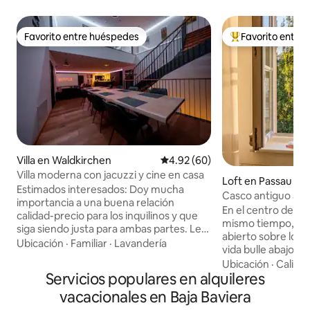
Favorito entre huéspedes
Favorito entre
Favorito entre huéspedes
Favorito entre hu
Villa en Waldkirchen
Calificación promedio: 4.92 de 
4.92 (60)
Villa moderna con jacuzzi y cine en casa
Loft en Passau
Estimados interesados: Doy mucha
Casco antiguo a la 
importancia a una buena relación
Danubio, barcos fr
En el centro del ca
calidad-precio para los inquilinos y que
mismo tiempo, un 
siga siendo justa para ambas partes. Les
abierto sobre los tejados. 
espera una villa totalmente
Ubicación
·
Familiar
·
Lavandería
vida bulle abajo, p
automatizada con jacuzzi y cine en casa
apartamento estilo 
Ubicación
·
Calida
en una superficie habitable de
Servicios populares en alquileres
y la vista del campo arriba
aproximadamente 230 metros
restaurantes y cerv
vacacionales en Baja Baviera
cuadrados, así como 90 metros
en las inmediacion
cuadrados de espacio adicional (garaje y