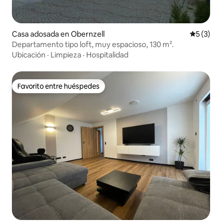
Casa adosada en Obernzell
Calificac
5 (3)
Departamento tipo loft, muy espacioso, 130 m².
Ubicación
·
Limpieza
·
Hospitalidad
Favorito entre huéspedes
Favorito entre huéspedes