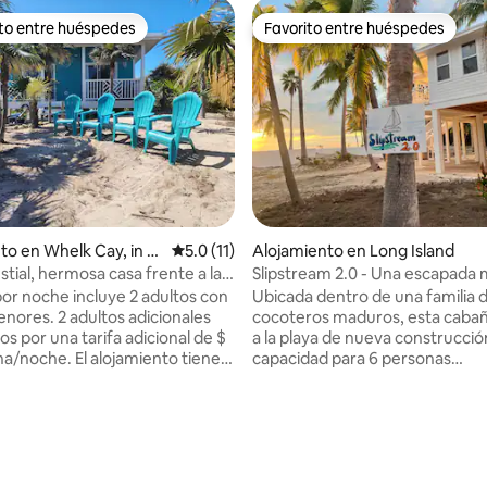
ito entre huéspedes
Favorito entre huéspedes
 entre huéspedes preferido
Favorito entre huéspedes
to en Whelk Cay, in S
Calificación promedio: 5.0 de 5, 11 reseñas
5.0 (11)
Alojamiento en Long Island
stial, hermosa casa frente a la
Slipstream 2.0 - Una escapada
frente a la playa
por noche incluye 2 adultos con
Ubicada dentro de una familia 
enores. 2 adultos adicionales
cocoteros maduros, esta cabañ
s por una tarifa adicional de $
a la playa de nueva construcció
a/noche. El alojamiento tiene
capacidad para 6 personas
ión céntrica en la isla, por lo
cómodamente y ofrece impres
cil explorar tanto el norte como
vistas desde todas las habitacio
 gran y tranquila playa se
Sumérgete en aguas turquesas 
: 4.86 de 5, 7 reseñas
 dentro de una cala, que
Trópico de Cáncer. Perfecto pa
uas bastante tranquilas para
snorkel, surf de remo y paseos 
mina en cualquier dirección
atardecer por la playa. Explora algunas de