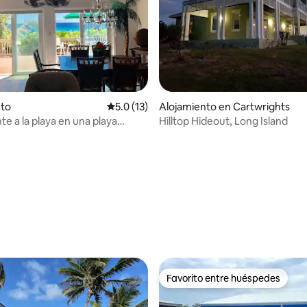
nto
Calificación promedio: 5.0 de 5, 13 reseñas
5.0 (13)
Alojamiento en Cartwrights
te a la playa en una playa
Hilltop Hideout, Long Island
 4.93 de 5, 46 reseñas
Favorito entre huéspedes
Favorito entre huéspedes