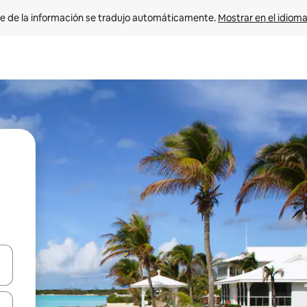
e de la información se tradujo automáticamente. 
Mostrar en el idioma
n las teclas de flecha hacia arriba y hacia abajo o explora con el tact