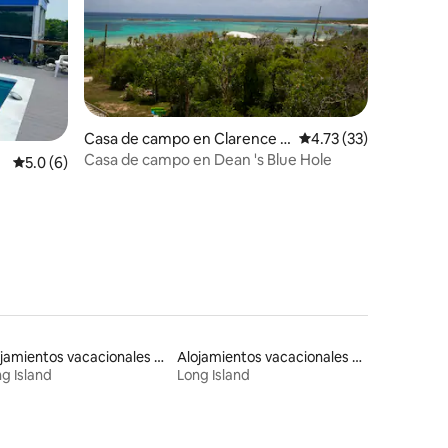
Casa de campo en Clarence T
Calificación promedio:
4.73 (33)
own
Casa de campo en Dean 's Blue Hole
o
Calificación promedio: 5.0 de 5, 6 reseñas
5.0 (6)
Alojamientos vacacionales con piscina
Alojamientos vacacionales que admiten mascotas
g Island
Long Island