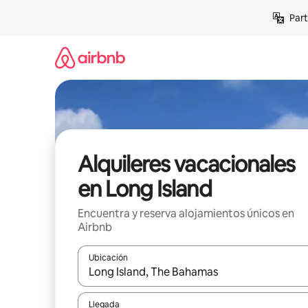
Omite
Part
el
contenido
Alquileres vacacionales
en Long Island
Encuentra y reserva alojamientos únicos en
Airbnb
Ubicación
Cuando los resultados estén disponibles, navega co
Llegada