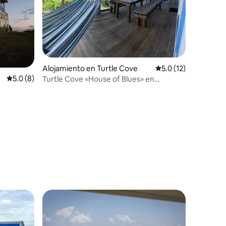
Alojamiento en Turtle Cove
Calificación promedi
5.0 (12)
Calificación promedio: 5.0 de 5, 8 reseñas
5.0 (8)
Turtle Cove «House of Blues» en
Long Island, Bahamas