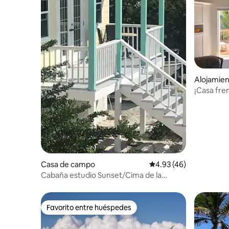
Alojamie
¡Casa fren
privada!
Casa de campo
Calificación promedio:
4.93 (46)
Cabaña estudio Sunset/Cima de la
colina/Vistas al mar
Favorito entre huéspedes
Favorito entre huéspedes