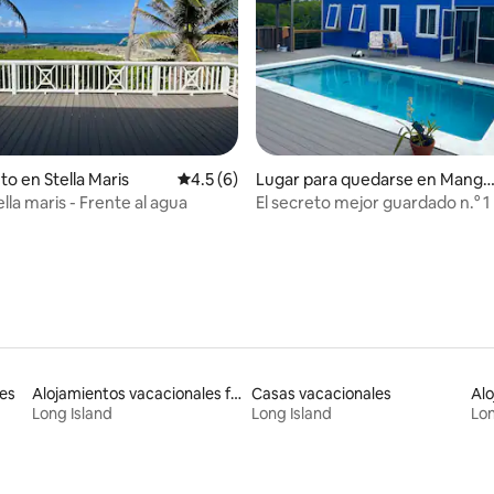
: 5.0 de 5, 10 reseñas
to en Stella Maris
Calificación promedio: 4.5 de 5, 6 reseñas
4.5 (6)
Lugar para quedarse en Mangr
ve Bush Settlement
tella maris - Frente al agua
El secreto mejor guardado n.° 1
es
Alojamientos vacacionales frente a la playa
Casas vacacionales
Long Island
Long Island
Lon