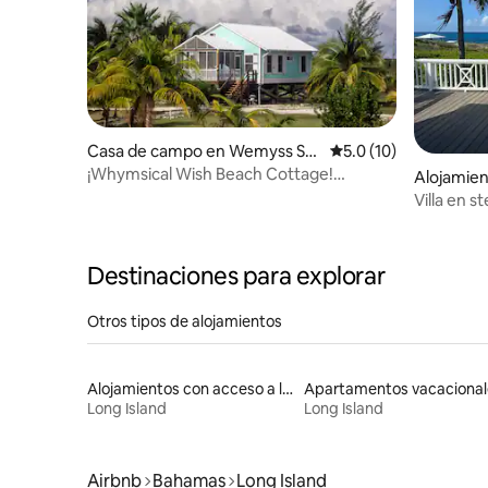
Casa de campo en Wemyss Set
Calificación promedio
5.0 (10)
tlement
¡Whymsical Wish Beach Cottage!
Alojamien
¡Tranquilidad!
Villa en s
Destinaciones para explorar
Otros tipos de alojamientos
Alojamientos con acceso a la playa
Apartamentos vacacional
Long Island
Long Island
Airbnb
Bahamas
Long Island