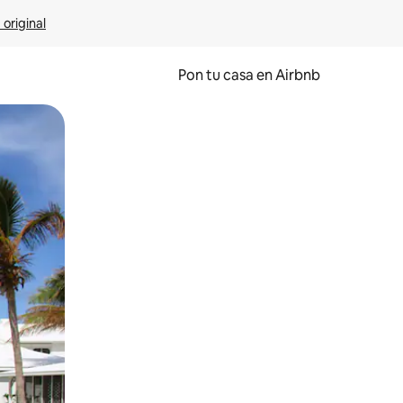
 original
Pon tu casa en Airbnb
o o desliza el dedo.