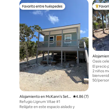
Favorito entre huéspedes
Favor
Favorito entre huéspedes
Favorito
Alojamien
alt Pond
Oasis cele
playa
El precio 
2 niños m
bienvenido
50/person
una ubicac
que es fá
el sur. La
Alojamiento en McKann's Settl
Calificación promedio
4.86 (7)
encuentra
ement
Refugio Lignum Vitae #1
ofrece ag
Relájate en este espacio aislado y
nadar. Ca