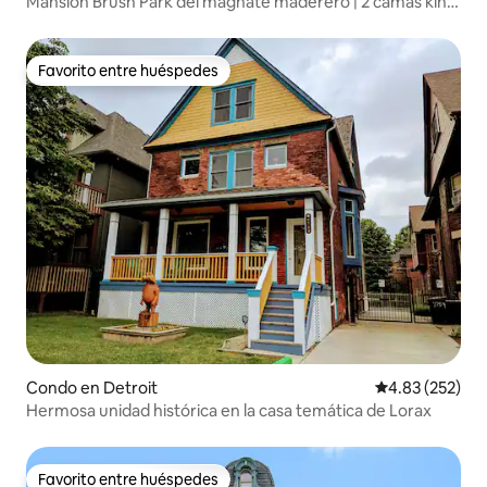
Mansión Brush Park del magnate maderero | 2 camas king
| Estacionamiento
Favorito entre huéspedes
Favorito entre huéspedes
Condo en Detroit
Calificación pr
4.83 (252)
Hermosa unidad histórica en la casa temática de Lorax
Favorito entre huéspedes