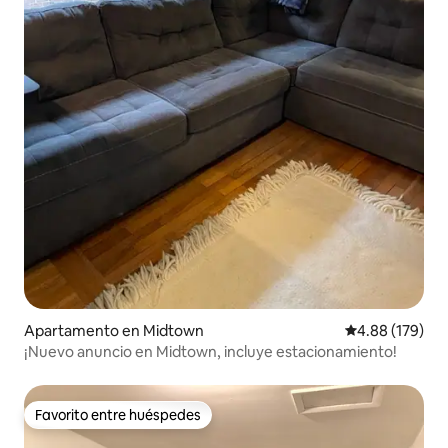
Apartamento en Midtown
Calificación pr
4.88 (179)
¡Nuevo anuncio en Midtown, incluye estacionamiento!
Favorito entre huéspedes
Favorito entre huéspedes