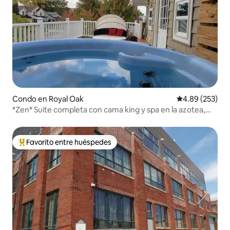
Condo en Royal Oak
Calificación pr
4.89 (253)
*Zen* Suite completa con cama king y spa en la azotea,
@MicroLux
Favorito entre huéspedes
Favorito entre huéspedes preferido