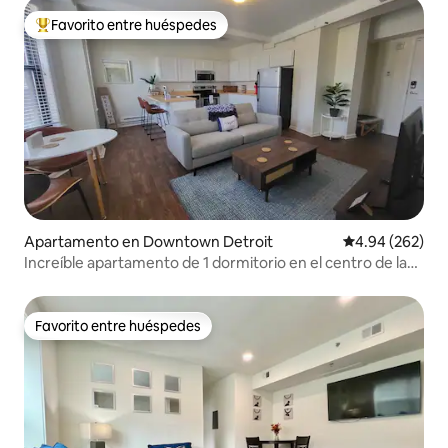
Favorito entre huéspedes
Favorito entre huéspedes preferido
Apartamento en Downtown Detroit
Calificación pr
4.94 (262)
Increíble apartamento de 1 dormitorio en el centro de la
ciudad
Favorito entre huéspedes
Favorito entre huéspedes