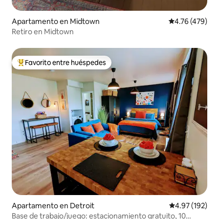
Apartamento en Midtown
Calificación pr
4.76 (479)
Retiro en Midtown
Favorito entre huéspedes
Favorito entre huéspedes preferido
Apartamento en Detroit
Calificación p
4.97 (192)
Base de trabajo/juego: estacionamiento gratuito, 10