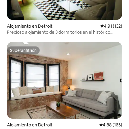
Alojamiento en Detroit
Calificación p
4.91 (132)
Precioso alojamiento de 3 dormitorios en el histórico
Woodbridge.
Superanfitrión
Superanfitrión
Alojamiento en Detroit
Calificación pr
4.88 (165)