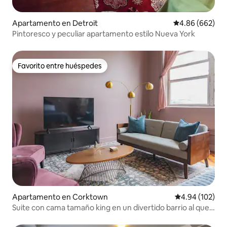
Apartamento en Detroit
Calificación pr
4.86 (662)
Pintoresco y peculiar apartamento estilo Nueva York
Favorito entre huéspedes
Favorito entre huéspedes
Apartamento en Corktown
Calificación pr
4.94 (102)
Suite con cama tamaño king en un divertido barrio al que
se puede ir caminando