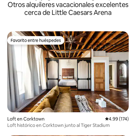
Otros alquileres vacacionales excelentes
minutos DTWN, WiFi rápido
cerca de Little Caesars Arena
Favorito entre huéspedes
Favorito entre huéspedes
Loft en Corktown
Calificación p
4.99 (174)
Loft histórico en Corktown junto al Tiger Stadium