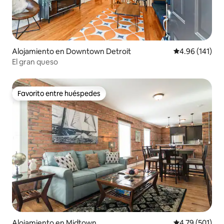
Alojamiento en Downtown Detroit
Calificación p
4.96 (141)
El gran queso
Favorito entre huéspedes
Favorito entre huéspedes
Alojamiento en Midtown
Calificación p
4.79 (501)