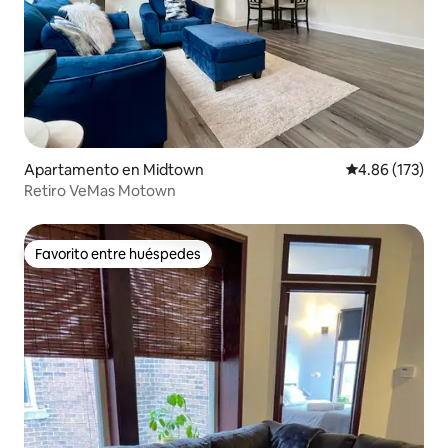
Apartamento en Midtown
Calificación p
4.86 (173)
Retiro VeMas Motown
Favorito entre huéspedes
Favorito entre huéspedes