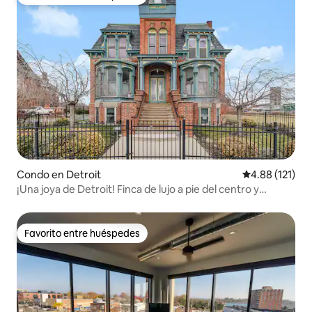
Favorito entre huéspedes
Condo en Detroit
Calificación p
4.88 (121)
¡Una joya de Detroit! Finca de lujo a pie del centro y
estadios
Favorito entre huéspedes
Favorito entre huéspedes