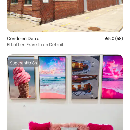
Condo en Detroit
Calificación
5.0 (58)
El Loft en Franklin en Detroit
Superanfitrión
Superanfitrión