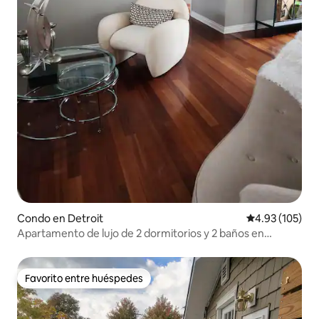
Condo en Detroit
Calificación p
4.93 (105)
Apartamento de lujo de 2 dormitorios y 2 baños en
Balance & Flow Studio
Favorito entre huéspedes
Favorito entre huéspedes