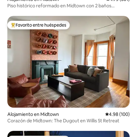
Piso histórico reformado en Midtown con 2 baños
completos
Favorito entre huéspedes
Favorito entre huéspedes preferido
Alojamiento en Midtown
Calificación pr
4.98 (100)
Corazón de Midtown: The Dugout en Willis St Retreat