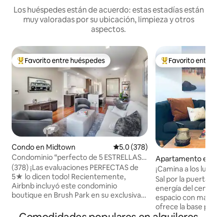
Los huéspedes están de acuerdo: estas estadías están
muy valoradas por su ubicación, limpieza y otros
aspectos.
Favorito entre huéspedes
Favorito entre
Favorito entre huéspedes preferido
Favorito entre hu
Condo en Midtown
Calificación promedio: 5.0 de 5
5.0 (378)
Condominio “perfecto de 5 ESTRELLAS”
Apartamento en
en el corazón de Brush Park
(378) ¡Las evaluaciones PERFECTAS de
n Detroit
¡Camina a los luga
5★ lo dicen todo! Recientemente,
los deportes y los 
Sal por la puerta 
Airbnb incluyó este condominio
único
energía del centro
boutique en Brush Park en su exclusiva
espacio con mante
lista de “Favoritos de los huéspedes”.
ofrece la base per
Con una ubicación céntrica entre
fanáticos como pa