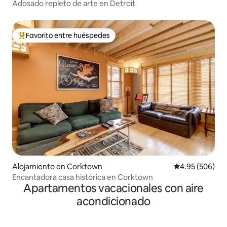
Adosado repleto de arte en Detroit
Favorito entre huéspedes
Favorito entre huéspedes preferido
Alojamiento en Corktown
Calificación pr
4.95 (506)
Encantadora casa histórica en Corktown
Apartamentos vacacionales con aire
acondicionado