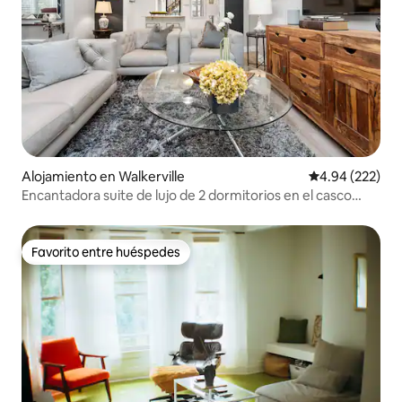
Alojamiento en Walkerville
Calificación pr
4.94 (222)
Encantadora suite de lujo de 2 dormitorios en el casco
antiguo de Walkerville
Favorito entre huéspedes
Favorito entre huéspedes