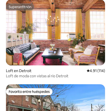
Superanfitrión
Superanfitrión
Loft en Detroit
Calificación p
4.91 (114)
Loft de moda con vistas al río Detroit
Favorito entre huéspedes
Favorito entre huéspedes