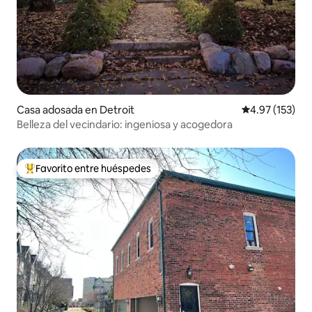
Casa adosada en Detroit
Calificación p
4.97 (153)
Belleza del vecindario: ingeniosa y acogedora
Favorito entre huéspedes
Favorito entre huéspedes preferido