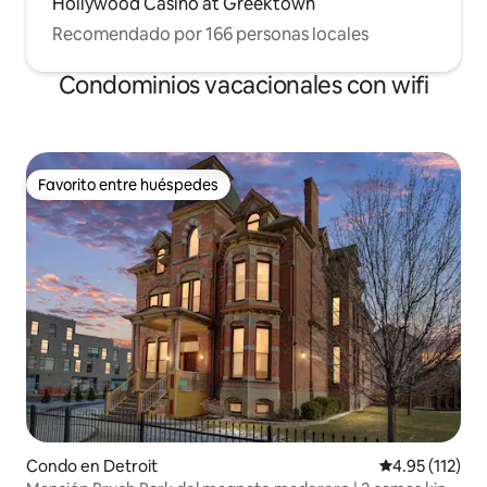
Hollywood Casino at Greektown
Recomendado por 166 personas locales
Condominios vacacionales con wifi
Favorito entre huéspedes
Favorito entre huéspedes
Condo en Detroit
Calificación p
4.95 (112)