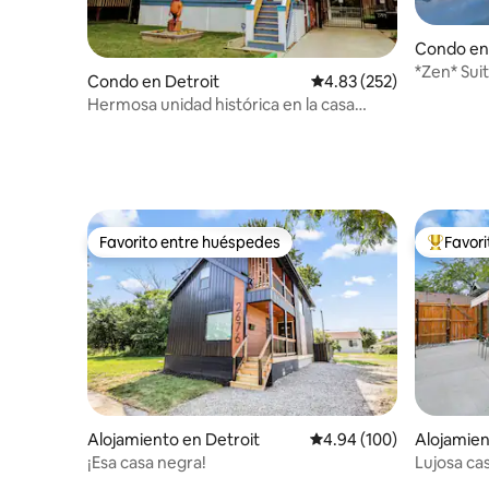
Condo en
*Zen* Sui
Condo en Detroit
Calificación promedio: 
4.83 (252)
spa en la
Hermosa unidad histórica en la casa
temática de Lorax
Favorito entre huéspedes
Favor
Favorito entre huéspedes
Favorito
Alojamiento en Detroit
Calificación promedio: 
4.94 (100)
Alojamien
¡Esa casa negra!
Lujosa ca
altos y b