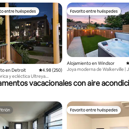
ito entre huéspedes
Favorito entre huéspedes
 entre huéspedes preferido
Favorito entre huéspedes
Alojamiento en Windsor
C
Joya moderna de Walkerville | J
4.98 de 5, 100 reseñas
to en Detroit
Calificación promedio: 4.98 de 5, 250 reseñas
4.98 (250)
patio acogedor
rica y ecléctica Ultreya
mentos vacacionales con aire acondi
3 dormitorios
itrión
Favorito entre huéspedes
itrión
Favorito entre huéspedes