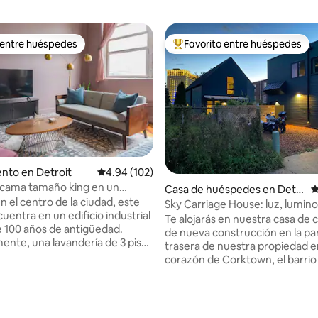
 entre huéspedes
Favorito entre huéspedes
 entre huéspedes
Favorito entre huéspedes prefe
nto en Detroit
Calificación promedio: 4.94 de 5, 102 reseñas
4.94 (102)
4.99 de 5, 174 reseñas
 cama tamaño king en un
Casa de huéspedes en Detr
C
barrio al que se puede ir
 el centro de la ciudad, este
oit
Sky Carriage House: luz, lumino
do
cuentra en un edificio industrial
escapada a Corktown
Te alojarás en nuestra casa de 
 100 años de antigüedad.
de nueva construcción en la pa
ente, una lavandería de 3 pisos
trasera de nuestra propiedad e
cio de ropa blanca fundado en
corazón de Corktown, el barrio 
dificio tiene algunas
más antiguo de Detroit. A esta 
sticas originales como ventanas
privada se accede desde la ent
suelos de madera y una torre de
callejón trasero y ofrece techos
encuentra a pocos pasos de
una vista panorámica del centro