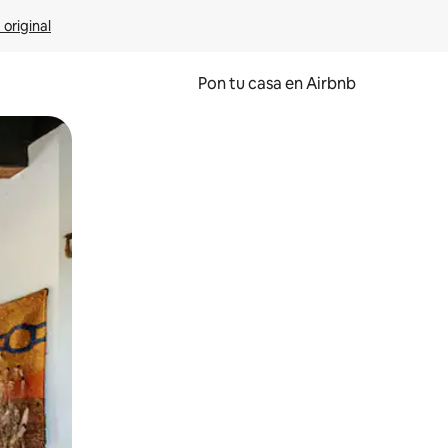
 original
Pon tu casa en Airbnb
o o desliza el dedo.