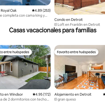
 Royal Oak
Calificación promedio: 4.89 de 5, 253 reseñas
4.89 (253)
te completa con cama king y
4.83 de 5, 252 reseñas
Condo en Detroit
 azotea, @MicroLux
El Loft en Franklin en Detroit
Casas vacacionales para familias
ito entre huéspedes
Favorito entre huéspedes
 entre huéspedes preferido
Favorito entre huéspedes
4.94 de 5, 100 reseñas
to en Windsor
Calificación promedio: 4.95 de 5, 172 reseñas
4.95 (172)
Alojamiento en Detroit
C
sa de 2 dormitorios con techos
El gran queso
arbacoa con patio