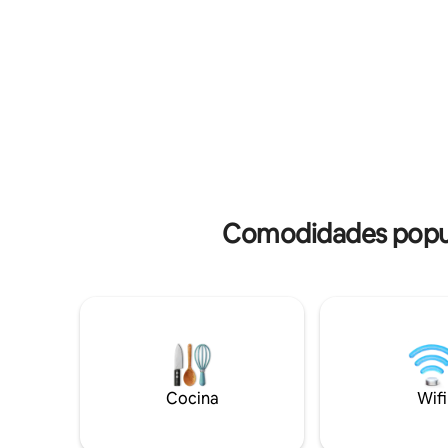
Corktown,
cafeterías, bares, cervecerías y
bares, y a
destilerías, y a 1/2 milla del centro de la
principales
ciudad. Las paredes y vigas de techo
es un anu
expuestas, las alfombras marroquíes, los
una décad
tejidos de la década de 1970 y los
Detroit. M
muebles de mediados de siglo lo
Airbnb Ma
convierten en un oasis elegante en una
ciudad bulliciosa.
Comodidades popula
Cocina
Wifi