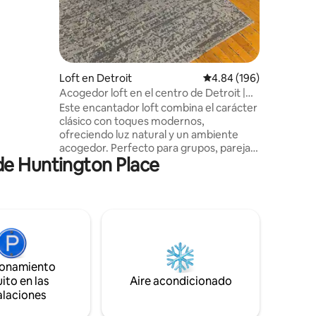
 La
/1 baño,
ría y
 más
star con
amino de
Loft en Detroit
Calificación promedio: 
4.84 (196)
ejón
Acogedor loft en el centro de Detroit |
Ambiente relajado | Estacionamiento
Este encantador loft combina el carácter
clásico con toques modernos,
ofreciendo luz natural y un ambiente
acogedor. Perfecto para grupos, parejas,
de Huntington Place
familias o viajes de negocios, se
encuentra en el vibrante centro de la
ciudad, cerca de Corktown. A pocos
minutos de MGM Grand, Greektown,
MotorCity Casino, Ford Field, Comerica
Park, Fox Theatre y Little Caesars Arena.
Disfruta de un refugio elegante y apto
para adultos con excelentes
ionamiento
restaurantes, vida nocturna y
ito en las
Aire acondicionado
atracciones cercanas para explorar. Los
alaciones
huéspedes pueden relajarse y disfrutar
del espacio libremente.