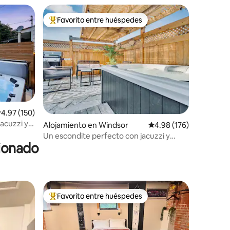
Favorito entre huéspedes
Favorito entre huéspedes preferido
alificación promedio: 4.97 de 5, 150 reseñas
4.97 (150)
acuzzi y
Alojamiento en Windsor
Calificación promedio: 
4.98 (176)
Un escondite perfecto con jacuzzi y
cionado
chimenea
Favorito entre huéspedes
Favorito entre huéspedes preferido