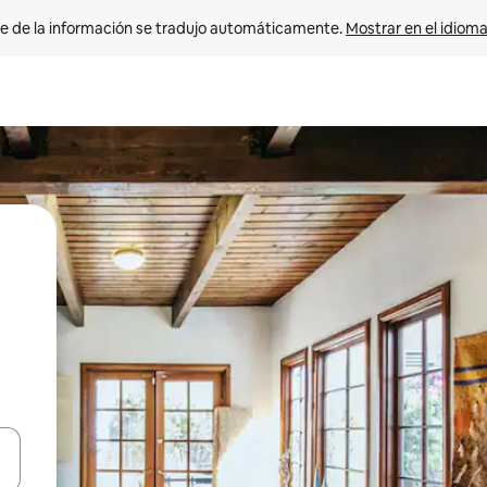
e de la información se tradujo automáticamente. 
Mostrar en el idioma
n las teclas de flecha hacia arriba y hacia abajo o explora con el tact