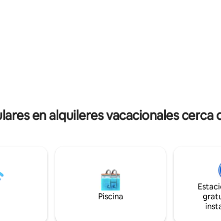
 increíbles restaurantes y
ciudad y del barrio circundante.
 poca distancia en coche de los
unidad cuenta con 1 dormitorio
 estadios y atracciones. Este
sala de estar, comedor, lavande
ncio nuevo, pero llevo más de
cocina completa. En los meses
a recibiendo visitantes en
cálidos, una pequeña zona de e
is lofts han aparecido en
cafetería se encuentra en el c
g y en Hour Detroit.
roca española a lo largo del call
verde.
res en alquileres vacacionales cerca 
Estac
Piscina
gratu
inst