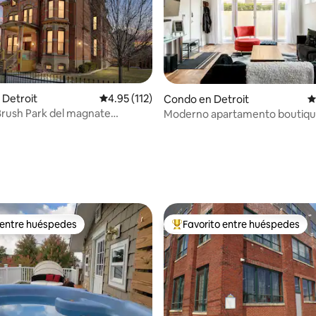
 Detroit
Calificación promedio: 4.95 de 5, 112 reseñas
4.95 (112)
Condo en Detroit
C
rush Park del magnate
Moderno apartamento boutique
| 2 camas king |
corazón de Detroit»
amiento
 4.94 de 5, 71 reseñas
 entre huéspedes
Favorito entre huéspedes
 entre huéspedes
Favorito entre huéspedes prefe