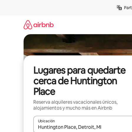
Omite
Part
el
contenido
Lugares para quedarte
cerca de Huntington
Place
Reserva alquileres vacacionales únicos,
alojamientos y mucho más en Airbnb
Ubicación
Cuando los resultados estén disponibles, navega co