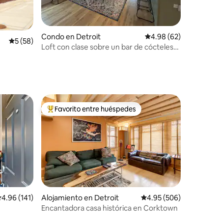
Condo en Detroit
Calificación promedio:
4.98 (62)
Calificación promedio: 5 de 5, 58 reseñas
5 (58)
Loft con clase sobre un bar de cócteles
chic
Favorito entre huéspedes
Favorito entre huéspedes preferido
alificación promedio: 4.96 de 5, 141 reseñas
4.96 (141)
Alojamiento en Detroit
Calificación promedio: 
4.95 (506)
Encantadora casa histórica en Corktown