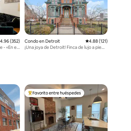
alificación promedio: 4.96 de 5, 352 reseñas
4.96 (352)
Condo en Detroit
Calificación promedio: 
4.88 (121)
 - «En el
¡Una joya de Detroit! Finca de lujo a pie
del centro y estadios
Favorito entre huéspedes
rido
Favorito entre huéspedes preferido