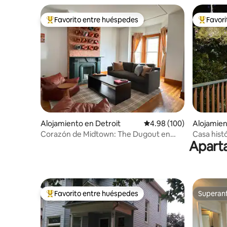
Favorito entre huéspedes
Favor
Favorito entre huéspedes preferido
Favorito
Alojamiento en Detroit
Calificación promedio: 
4.98 (100)
Alojamien
Corazón de Midtown: The Dugout en
Casa histó
Aparta
Willis St Retreat
Corktown 
Favorito entre huéspedes
Superanf
Favorito entre huéspedes preferido
Superanf