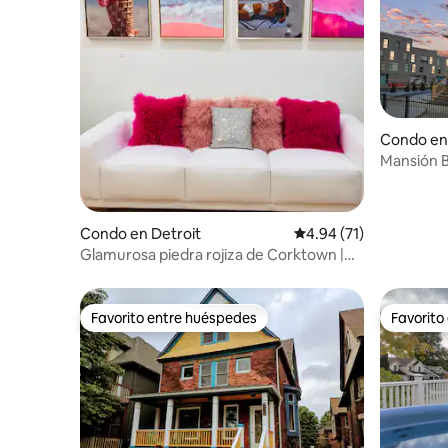
Condo en
Mansión B
maderero 
Estacion
Condo en Detroit
Calificación promedio:
4.94 (71)
Glamurosa piedra rojiza de Corktown |
Azotea privada
Favorito entre huéspedes
Favorito
Favorito entre huéspedes
Favorito