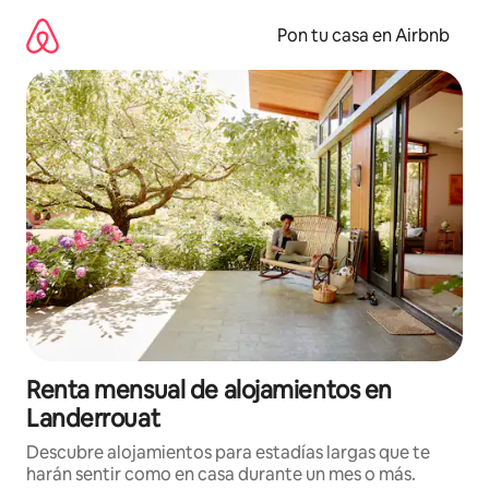
Omite
el
Pon tu casa en Airbnb
contenido
Renta mensual de alojamientos en
Landerrouat
Descubre alojamientos para estadías largas que te
harán sentir como en casa durante un mes o más.