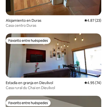
Alojamiento en Duras
Calificación 
4.87 (23)
Casa centro Duras
Favorito entre huéspedes
Favorito entre huéspedes
Estadía en granja en Dieulivol
Calificación 
4.95 (74)
Casa rural du Chai en Dieulivol
Favorito entre huéspedes
Favorito entre huéspedes