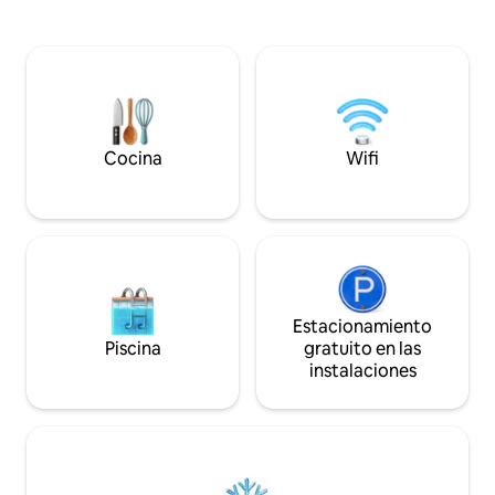
Roellinger) · 🦪 Ostras de Cancale 🏡 Villa
del mar, en Gouvil
de Colette – casa independiente 🌳
estancias románti
Parque privado de 4 hectáreas frente al
acogedor y zen. V
mar 🛏 3 habitaciones • De 2 a 6
momentos agradab
personas 🌅 Terraza con vista al mar ✨
inusuales. Pruebe 
Posibilidad de alojamiento en las casas de
lugar excepcional 
la aldea ⛳ Golf de Dinard • 💆‍♀️ Termas de
momento present
St-Malo
Cocina
Wifi
Estacionamiento
Piscina
gratuito en las
instalaciones