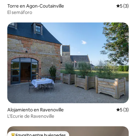
Torre en Agon-Coutainville
Calificac
5 (3)
El semáforo
Alojamiento en Ravenoville
Calificac
5 (3)
L'Ecurie de Ravenoville
Favorito entre huéspedes