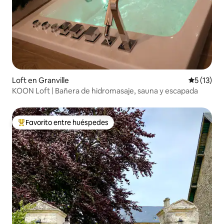
Loft en Granville
Calificaci
5 (13)
KOON Loft | Bañera de hidromasaje, sauna y escapada
Favorito entre huéspedes
Favorito entre huéspedes preferido