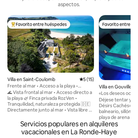
aspectos.
Favorito entre huéspedes
Favorito entre h
Favorito entre huéspedes preferido
Favorito entre h
Villa en Saint-Coulomb
Calificación promedio: 5 de 
5 (15)
Frente al mar • Acceso a la playa •
Villa en Gouville-
Tranquilidad • Terminal gratuita
🌊 Vista frontal al mar • Acceso directo a
«Los deseos oculto
la playa 🌿 Finca privada RozVen •
tantra en la playa
Déjese tentar y ve
Tranquilidad, naturaleza protegida 🇩🇪
Désirs Cachés» Un
Directamente junto al mar • Vista libre al
balneario, sillón t
mar • Tranquilo 💼 Teletrabajo • Fibra
playa de arena fina
>1 Gb/s 🔌 Recarga gratuita de 22 kW
Servicios populares en alquileres
trata de una casa 
para vehículo eléctrico 🍼 Kit para
107 m² con acceso
vacacionales en La Ronde-Haye
bebé•Viaje sencillo 🍽 Marisco (3★–
300 m de los comer