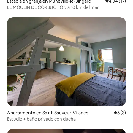
Estadía en granja en Muneville-le-Bingard
Calificación 
4.94 (17)
LE MOULIN DE CORBUCHON a 10 km del mar.
Apartamento en Saint-Sauveur-Villages
Calificac
5 (3)
Estudio + baño privado con ducha