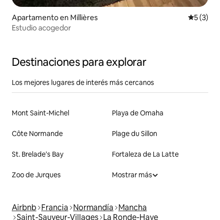
Apartamento en Millières
Calificac
5 (3)
Estudio acogedor
Destinaciones para explorar
Los mejores lugares de interés más cercanos
Mont Saint-Michel
Playa de Omaha
Côte Normande
Plage du Sillon
St. Brelade's Bay
Fortaleza de La Latte
Zoo de Jurques
Mostrar más
Airbnb
Francia
Normandía
Mancha
Saint-Sauveur-Villages
La Ronde-Haye