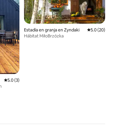
Estadía en granja en Zyndaki
Calificación promedio
5.0 (20)
Hábitat MiłoBrzózka
Calificación promedio: 5.0 de 5, 3 reseñas
5.0 (3)
h