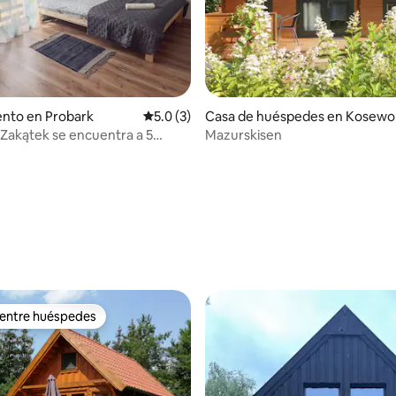
nto en Probark
Calificación promedio: 5.0 de 5, 3 reseñas
5.0 (3)
Casa de huéspedes en Kosewo
 Zakątek se encuentra a 5
Mazurskisen
e la playa
: 5.0 de 5, 34 reseñas
 entre huéspedes
 entre huéspedes