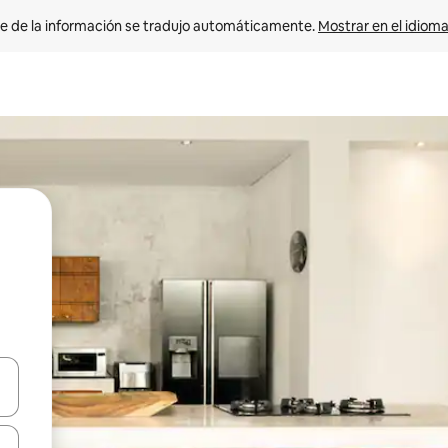
e de la información se tradujo automáticamente. 
Mostrar en el idioma
n las teclas de flecha hacia arriba y hacia abajo o explora con el tact