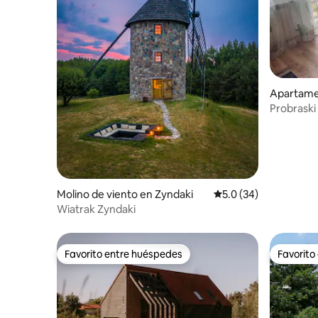
Apartame
Probraski
minutos d
Molino de viento en Zyndaki
Calificación promedio
5.0 (34)
Wiatrak Zyndaki
Favorito entre huéspedes
Favorito
Favorito entre huéspedes
Favorito