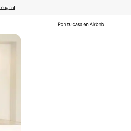
 original
Pon tu casa en Airbnb
o o desliza el dedo.