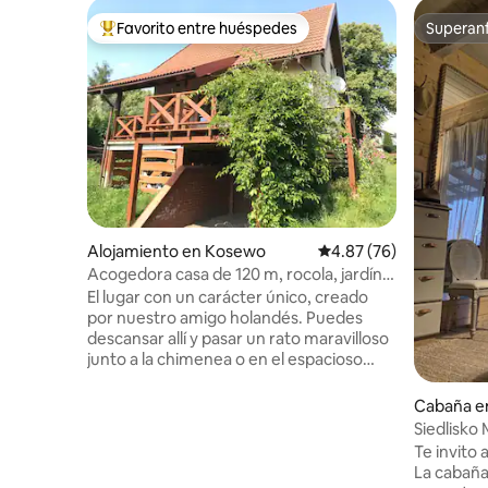
Favorito entre huéspedes
Superanf
Favorito entre huéspedes preferido
Superanf
Alojamiento en Kosewo
Calificación promedio:
4.87 (76)
Acogedora casa de 120 m, rocola, jardín,
chimenea
El lugar con un carácter único, creado
por nuestro amigo holandés. Puedes
descansar allí y pasar un rato maravilloso
junto a la chimenea o en el espacioso
jardín. Ve a ver 3 lagos cercanos. La playa
está a 3 minutos a pie, el bosque, a 10
Cabaña e
minutos a pie de WiFi de fibra óptica,
Siedlisko
Jukebox, juegos de mesa, videojuegos
Te invito
retro. Contempla bonitas vistas desde la
La cabaña
terraza y descansa en un gran jardín.