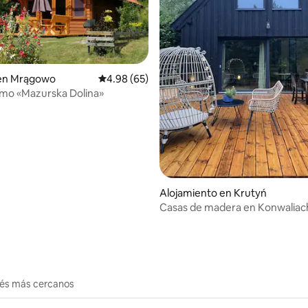
: 5.0 de 5, 14 reseñas
 en Mrągowo
Calificación promedio: 4.98 de 5, 65 reseñas
4.98 (65)
mo «Mazurska Dolina»
Alojamiento en Krutyń
Casas de madera en Konwaliac
erés más cercanos