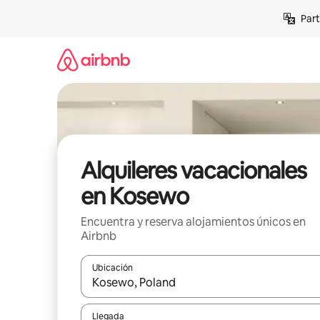
Omite
Part
el
contenido
Alquileres vacacionales
en Kosewo
Encuentra y reserva alojamientos únicos en
Airbnb
Ubicación
Cuando los resultados estén disponibles, navega co
Llegada