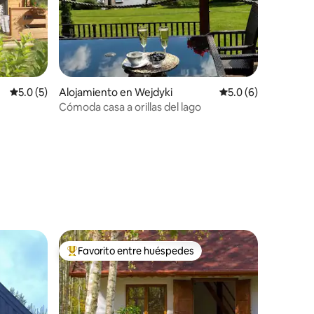
Calificación promedio: 5.0 de 5, 5 reseñas
5.0 (5)
Alojamiento en Wejdyki
Calificación promed
5.0 (6)
Cómoda casa a orillas del lago
Favorito entre huéspedes
Favorito entre huéspedes preferido