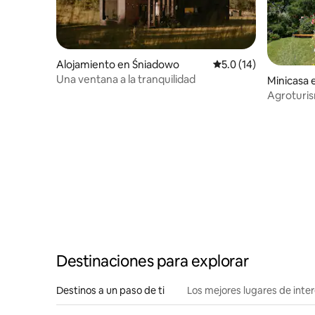
Alojamiento en Śniadowo
Calificación promedio
5.0 (14)
Una ventana a la tranquilidad
Minicasa
Agroturis
Destinaciones para explorar
Destinos a un paso de ti
Los mejores lugares de int