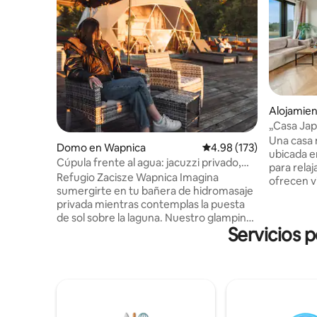
Alojamie
„Casa Japa
naturalez
Una casa 
Domo en Wapnica
Calificación promedio: 
4.98 (173)
ubicada e
Cúpula frente al agua: jacuzzi privado,
para rela
sauna, atardecer
Refugio Zacisze Wapnica Imagina
ofrecen vi
sumergirte en tu bañera de hidromasaje
prados, y 
privada mientras contemplas la puesta
elevación,
de sol sobre la laguna. Nuestro glamping
tranquilid
Servicios 
romántico en domo es un lugar
luminoso,
romántico en la naturaleza con
Una parce
impresionantes vistas al agua. Puede
y espacio.
utilizar la sauna, la bañera de hidromasaje
relajación
y la terraza con vistas al atardecer y al
La decora
agua, además de disfrutar de unos
combina m
interiores encantadores. Perfecto para
tranquili