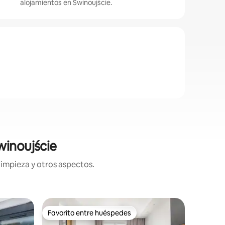
alojamientos en Świnoujście.
winoujście
limpieza y otros aspectos.
Villa en 
Favorito entre huéspedes
Favor
Favorito entre huéspedes
Favorit
Lujoso L