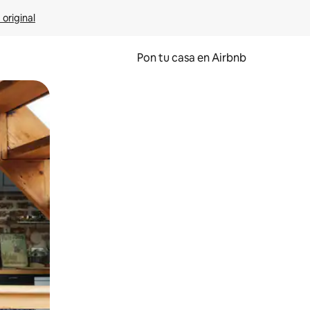
 original
Pon tu casa en Airbnb
o o desliza el dedo.