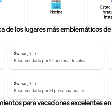
 y agradable para relajarse.
Nos vemos en Dziwnów 😊
Estac
Piscina
gratu
inst
ca de los lugares más emblemáticos de
Świnoujście
Recomendado por 94 personas locales
Świnoujście
Recomendado por 81 personas locales
mientos para vacaciones excelentes en