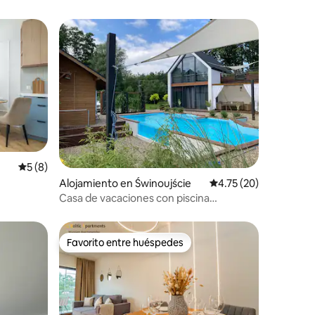
rido
Calificación promedio: 5 de 5, 8 reseñas
5 (8)
Alojamiento en Świnoujście
Calificación promedio:
4.75 (20)
Casa de vacaciones con piscina
climatizada y sauna
Favorito entre huéspedes
Favorito entre huéspedes