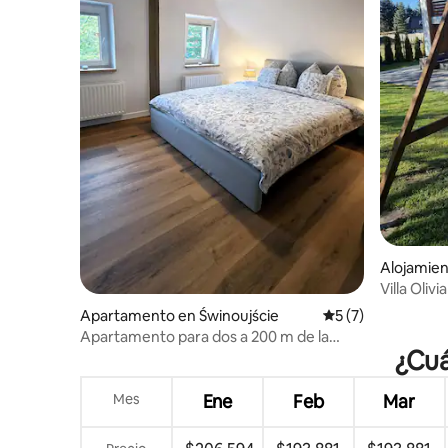
Alojamien
Villa Olivia
Apartamento en Świnoujście
Calificación prome
5 (7)
Apartamento para dos a 200 m de la
¿Cuá
playa
Mes
Ene
Feb
Mar