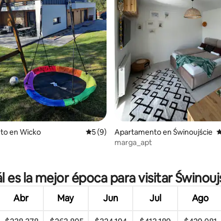
to en Wicko
Calificación promedio: 5 de 5, 9 reseñas
5 (9)
Apartamento en Świnoujście
C
marga_apt
dio: 5 de 5, 7 reseñas
l es la mejor época para visitar Świnouj
Abr
May
Jun
Jul
Ago