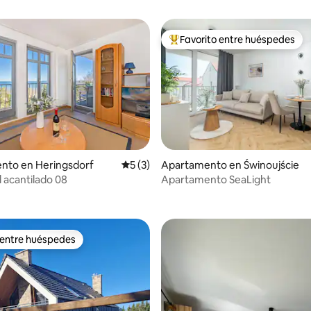
Favorito entre huéspedes
Favorito entre huéspedes prefe
 4.68 de 5, 87 reseñas
nto en Heringsdorf
Calificación promedio: 5 de 5, 3 reseñas
5 (3)
Apartamento en Świnoujście
l acantilado 08
Apartamento SeaLight
 entre huéspedes
 entre huéspedes