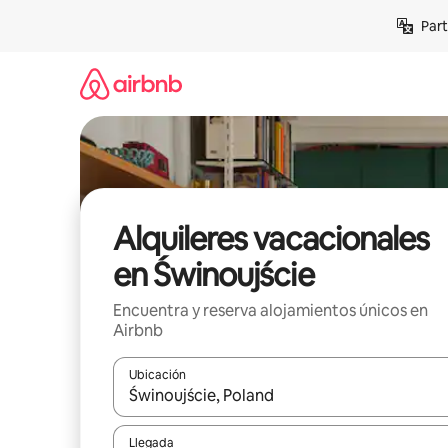
Omite
Part
el
contenido
Alquileres vacacionales
en Świnoujście
Encuentra y reserva alojamientos únicos en
Airbnb
Ubicación
Cuando los resultados estén disponibles, navega co
Llegada