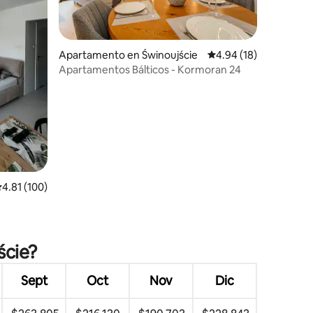
Apartamento en Świnoujście
Calificación promedio:
4.94 (18)
Apartamentos Bálticos - Kormoran 24
alificación promedio: 4.81 de 5, 100 reseñas
4.81 (100)
ście?
Sept
Oct
Nov
Dic