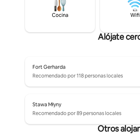
parejas, familias y mascotas. Explora
armonioso
Międzyzdroje, senderismo, ciclismo,
Cocina
Wifi
kayak y playas. Tenemos bicicletas y
kayaks para alquilar. Si el Domo está
reservado, echa un vistazo a nuestra
Casa de la playa o a la Cabaña al
Alójate cer
atardecer en mi perfil.
Fort Gerharda
Recomendado por 118 personas locales
Stawa Młyny
Recomendado por 89 personas locales
Otros aloja