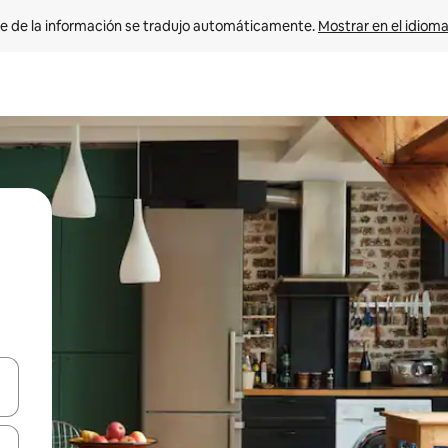
e de la información se tradujo automáticamente. 
Mostrar en el idioma
n las teclas de flecha hacia arriba y hacia abajo o explora con el tact