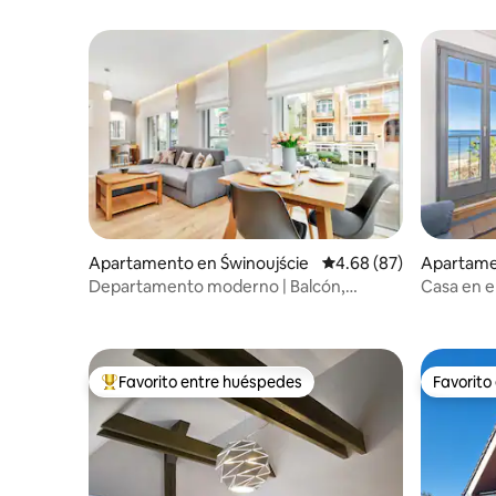
Apartamento en Świnoujście
Calificación promedio:
4.68 (87)
Apartame
Departamento moderno | Balcón,
Casa en e
estacionamiento, espacio de trabajo
Favorito entre huéspedes
Favorito
Favorito entre huéspedes preferido
Favorito