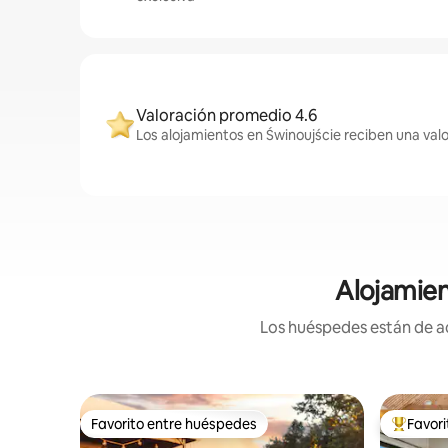
Valoración promedio 4.6
Los alojamientos en Świnoujście reciben una val
Alojamien
Los huéspedes están de ac
Favorito entre huéspedes
Favor
Favorito entre huéspedes
Favorito