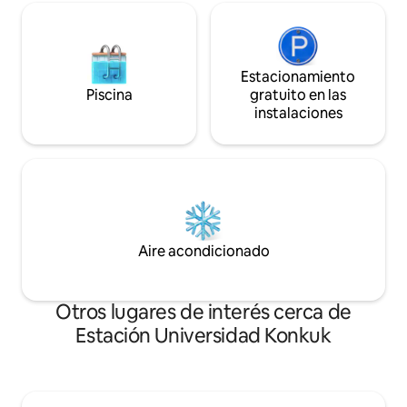
Market, etc. SmartTV, Netflix Wifi
mullido, aire acon
gratuito🛜 Aire acondicionado en todas
habitación 🛏 Ca
las habitaciones, circulador Ropa de
cama individual g
cama y toallas de hotel Aperitivo de
cubrecolchones y
bienvenida, agua embotellada Llegada
Estacionamiento
individual para 4
autónoma: 15:00 Salida: 11:00 a. m. 🎁
Piscina
gratuito en las
de lujo con estilo
Estarás satisfecho con el alojamiento
instalaciones
y emotiva del baño ✈️ Infraestructu
acogedor, el cómodo transporte público
para caminar 📍A 1
y la infraestructura circundante. Desde
autobús del aerop
la Universidad Maison de Gun, que será
autobús Hoejeong
el campamento base para tu viaje a Seúl
minuto a pie de la 
~
de la Universidad 
📍2 y 7 📍 Yeonmujang-gil, Paseo
Ttukseom 🍴 Restaurantes y tendencias
Aire acondicionado
en Seúl 📍Commo
Seongsu-dong, Res
Universidad Konkuk 📍Restaurante
Otros lugares de interés cerca de
moda, cafeterías
Estación Universidad Konkuk