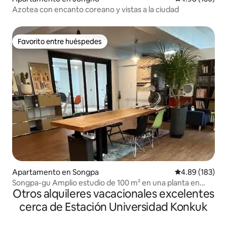
Azotea con encanto coreano y vistas a la ciudad
Favorito entre huéspedes
Favorito entre huéspedes
Apartamento en Songpa
Calificación pr
4.89 (183)
Songpa-gu Amplio estudio de 100 m² en una planta en
Otros alquileres vacacionales excelentes
Songpa-gu
cerca de Estación Universidad Konkuk