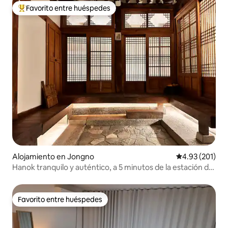
Favorito entre huéspedes
Favorito entre huéspedes preferido
Alojamiento en Jongno
Calificación p
4.93 (201)
Hanok tranquilo y auténtico, a 5 minutos de la estación de
Anguk
Favorito entre huéspedes
Favorito entre huéspedes