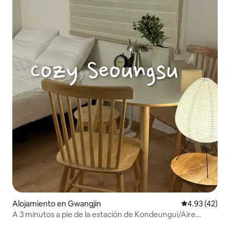
Alojamiento en Gwangjin
Calificación 
4.93 (42)
A 3 minutos a pie de la estación de Kondeungui/Aire
acondicionado/Casa independiente de una