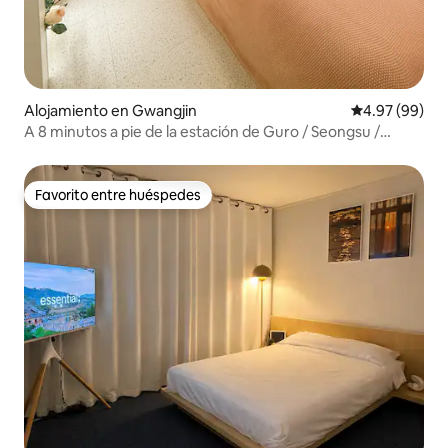
Alojamiento en Gwangjin
Calificación p
4.97 (99)
A 8 minutos a pie de la estación de Guro / Seongsu /
Hongdae / DDP / COEX / Jamsil / Lotte Tower / KSPO /
JYP / Hospital Asan / Almacenaje de equipaje
Favorito entre huéspedes
Favorito entre huéspedes