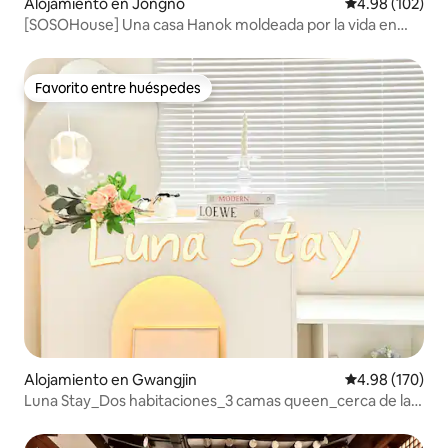
Alojamiento en Jongno
Calificación pr
4.98 (102)
[SOSOHouse] Una casa Hanok moldeada por la vida en
Seochon
Favorito entre huéspedes
Favorito entre huéspedes
Alojamiento en Gwangjin
Calificación pr
4.98 (170)
Luna Stay_Dos habitaciones_3 camas queen_cerca de la
línea de metro 2