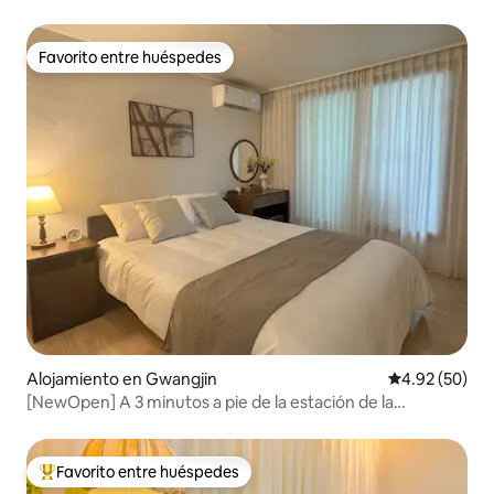
Favorito entre huéspedes
Favorito entre huéspedes
Alojamiento en Gwangjin
Calificación p
4.92 (50)
[NewOpen] A 3 minutos a pie de la estación de la
Universidad de Konkuk/Estación de
Cho/Seongsu/Jamsil/Gangnam/Dongdaemun/COEX/Myeon
dong
Favorito entre huéspedes
Favorito entre huéspedes preferido