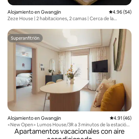
Alojamiento en Gwangjin
Calificación p
4.96 (54)
Zeze House | 2 habitaciones, 2 camas | Cerca de la
Universidad de Konkuk, Seongsu y el Bosque de Seúl |
Hasta 5 personas |
Superanfitrión
Superanfitrión
Alojamiento en Gwangjin
Calificación 
4.91 (46)
<New Open> Lumos House/3R a 3 minutos de la estación
Apartamentos vacacionales con aire
de Geondae #Seongsu #Jamsil #Gangnam #Myeong-
dong #Jongno