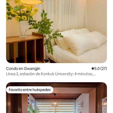
Condo en Gwangjin
Calificación
5.0 (27)
Línea 2, estación de Konkuk University: 4 minutos;
estación de Children's Park: 8 minutos; estación de
Seongsu; Hospital de la Universidad de Konkuk;
alojamiento para familias de 4 personas; consigna de
Favorito entre huéspedes
Favorito entre huéspedes
equipaje gratuita