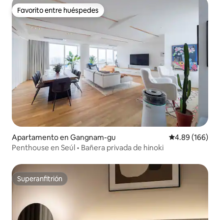
Favorito entre huéspedes
Favorito entre huéspedes
Apartamento en Gangnam-gu
Calificación pr
4.89 (166)
Penthouse en Seúl • Bañera privada de hinoki
Superanfitrión
Superanfitrión