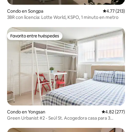
Condo en Songpa
Calificación p
4.77 (213)
3BR con licencia: Lotte World, KSPO, 1 minuto en metro
Favorito entre huéspedes
Favorito entre huéspedes
Condo en Yongsan
Calificación pr
4.82 (277)
Green Urbanist #2 - Seúl St. Acogedora casa para 3
personas