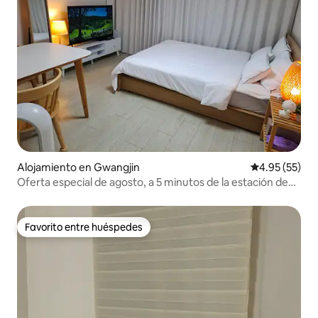
Alojamiento en Gwangjin
Calificación 
4.95 (55)
Oferta especial de agosto, a 5 minutos de la estación de
Konkuk University / a 10 minutos a pie de Seongsu /
Dongdaemun / Gangnam / KSPO DOME / Netflix
Favorito entre huéspedes
Favorito entre huéspedes