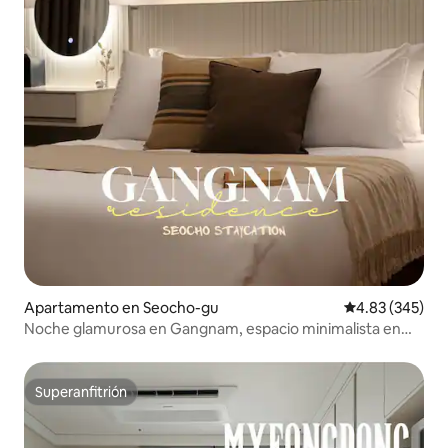
Apartamento en Seocho-gu
Calificación pr
4.83 (345)
Noche glamurosa en Gangnam, espacio minimalista en
blanco puro
Superanfitrión
Superanfitrión