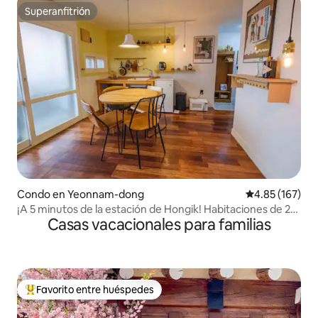
Superanfitrión
Superanfitrión
Condo en Yeonnam-dong
Calificación p
4.85 (167)
¡A 5 minutos de la estación de Hongik! Habitaciones de 2
Casas vacacionales para familias
camas.
Favorito entre huéspedes
Favorito entre huéspedes preferido