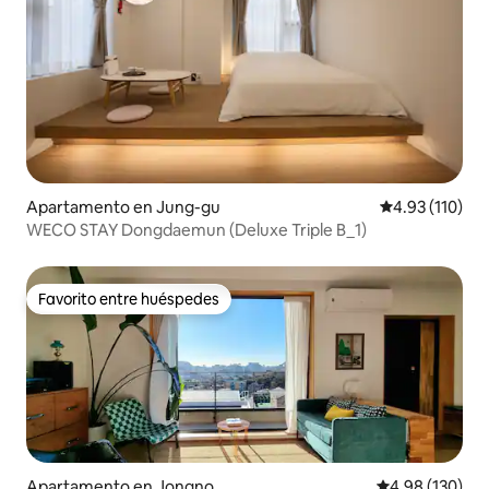
Apartamento en Jung-gu
Calificación p
4.93 (110)
WECO STAY Dongdaemun (Deluxe Triple B_1)
Favorito entre huéspedes
Favorito entre huéspedes
Apartamento en Jongno
Calificación pr
4.98 (130)