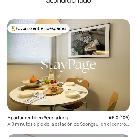
acondicionado
Favorito entre huéspedes
Favorito entre huéspedes preferido
Apartamento en Seongdong
Calificación 
5.0 (106)
A 3 minutos a pie de la estación de Seongsu, en el centro
de Yeonmujang-gil, Seongsu-dong Cafe Street, y un
estado de ánimo mínimo con una sensibilidad cálida.