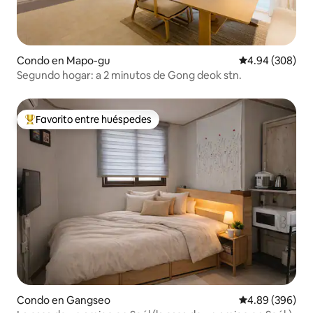
Condo en Mapo-gu
Calificación pr
4.94 (308)
Segundo hogar: a 2 minutos de Gong deok stn.
Favorito entre huéspedes
Favorito entre huéspedes preferido
Condo en Gangseo
Calificación pr
4.89 (396)