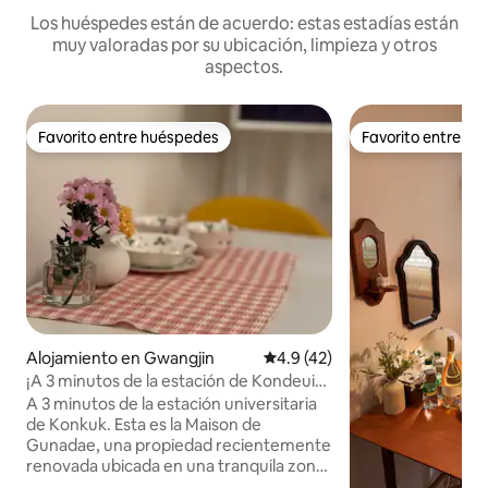
Los huéspedes están de acuerdo: estas estadías están
muy valoradas por su ubicación, limpieza y otros
aspectos.
Favorito entre huéspedes
Favorito entre h
Favorito entre huéspedes
Favorito entre h
Alojamiento en Gwangjin
Calificación promedio: 4.9 de 
4.9 (42)
¡A 3 minutos de la estación de Kondeuip-
gui! Se puede ir caminando a Seongsu /
A 3 minutos de la estación universitaria
Gangnam, Jamsil, Hongdae / Autobús al
de Konkuk. Esta es la Maison de
aeropuerto / Hospital de la Universidad
Gunadae, una propiedad recientemente
de Corea / Myeong-dong #Acogedor,
renovada ubicada en una tranquila zona
cómodo
residencial.🏡 La limpieza es nuestra