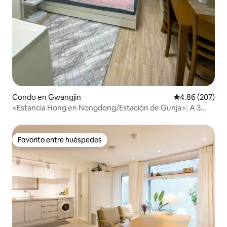
Condo en Gwangjin
Calificación pr
4.86 (207)
<Estancia Hong en Nongdong/Estación de Gunja>: A 3
minutos a pie de la estación de Gunja / Alojamiento limpio
/ Estacionamiento gratuito
Favorito entre huéspedes
Favorito entre huéspedes