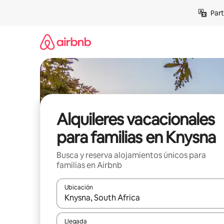
Omite
Part
el
contenido
Alquileres vacacionales
para familias en Knysna
Busca y reserva alojamientos únicos para
familias en Airbnb
Ubicación
Cuando los resultados estén disponibles, navega co
Llegada