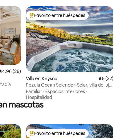
Favorito entre huéspedes
rido
Favorito entre huéspedes preferido
Calificación promedio: 4.96 de 5, 26 reseñas
4.96 (26)
Villa en Knysna
Calificación promed
5 (32)
tadía
Pezula Ocean Splendor-Solar, villa de lujo
con vistas al mar
Familiar
·
Espacios interiores
·
Hospitalidad
ten mascotas
Favorito entre huéspedes
rido
Favorito entre huéspedes preferido