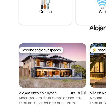
Cocina
Wifi
Alojam
Favorito entre huéspedes
Favor
Favorito entre huéspedes
Favorito
Alojamiento en Knysna
Calificación promedio:
4.91 (11)
Villa en K
Moderna casa de 14 camas en Eco-Estate
Knysna T
en la laguna de Knysna
Familiar
·
Espacios interiores
·
Vista
Familiar
·