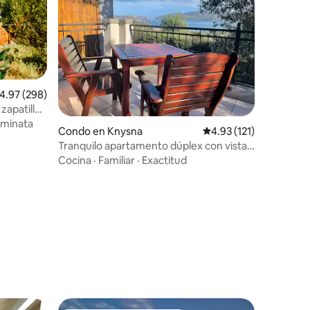
alificación promedio: 4.97 de 5, 298 reseñas
4.97 (298)
zapatillas
minata
Condo en Knysna
Calificación promedio:
4.93 (121)
Tranquilo apartamento dúplex con vistas
a la laguna.
Cocina
·
Familiar
·
Exactitud