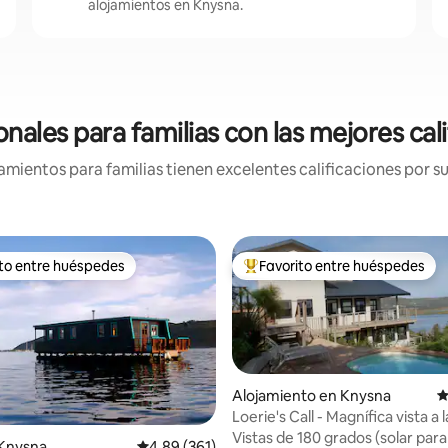
alojamientos en Knysna.
nales para familias con las mejores cal
mientos para familias tienen excelentes calificaciones por su
ito entre huéspedes
Favorito entre huéspedes
 entre huéspedes preferido
Favorito entre huéspedes prefe
Alojamiento en Knysna
C
Loerie's Call - Magnífica vista a 
Vistas de 180 grados (solar para 
 Knysna
Calificación promedio: 4.89 de 5, 361 reseñas
4.89 (361)