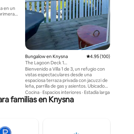
laguna, c
planta abi
a en un
planta ba
 primera
canales a
dín y
también t
sfrutar de
Vida al ai
añadir
esplendo
es más
ero
acoa para
las muchas
Bungalow en Knysna
Calificación promedio: 
4.95 (100)
The Lagoon Deck 1
do y el 75
•vistas•jacuzzi•wifi•estacionamiento
Bienvenido a Villa 1 de 3, un refugio con
iajeros
vistas espectaculares desde una
espaciosa terraza privada con jacuzzi de
leña, parrilla de gas y asientos. Ubicado
en el centro, a poca distancia del
Cocina
·
Espacios interiores
·
Estadía larga
ra familias en Knysna
animado centro de Knysna. Cada
alojamiento está cuidadosamente
diseñado para la comodidad de los
huéspedes, con una cocina totalmente
equipada, internet de alta velocidad,
DStv y televisores inteligentes. Todas las
unidades están equipadas con sistemas