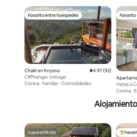
Favorito entre huéspedes
Favorito
Favorito entre huéspedes
Favorito
Chalé en Knysna
Calificación promedio:
4.97 (92)
Cliffhanger cottage
Apartame
Cocina
·
Familiar
·
Comodidades
Vistas a 
Cocina
·
E
Alojamiento
Superanfitrión
Favor
Superanfitrión
Favorito