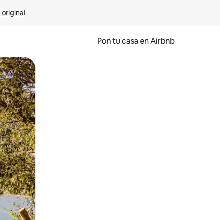
 original
Pon tu casa en Airbnb
o o desliza el dedo.