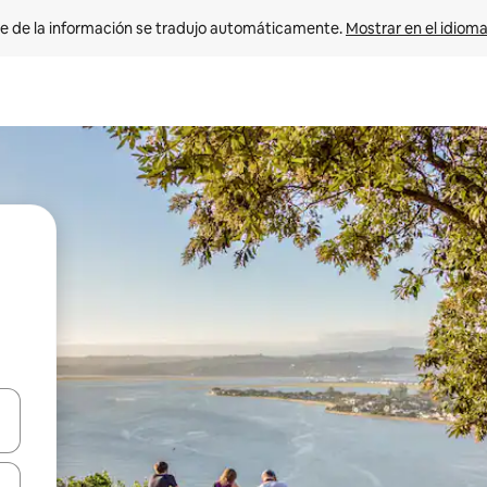
e de la información se tradujo automáticamente. 
Mostrar en el idioma
n las teclas de flecha hacia arriba y hacia abajo o explora con el tact