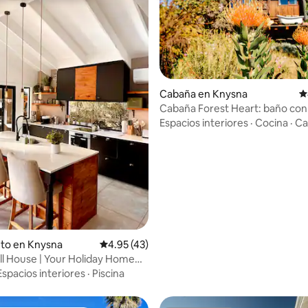
Cabaña en Knysna
C
4.87 de 5, 418 reseñas
Cabaña Forest Heart: baño con 
y chimenea
Espacios interiores
·
Cocina
·
Ca
nto en Knysna
Calificación promedio: 4.95 de 5, 43 reseñas
4.95 (43)
ll House | Your Holiday Home
Espacios interiores
·
Piscina