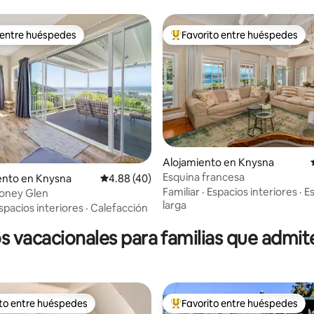
 entre huéspedes
Favorito entre huéspedes
 entre huéspedes
Favorito entre huéspedes prefe
 4.97 de 5, 92 reseñas
Alojamiento en Knysna
Esquina francesa
nto en Knysna
Calificación promedio: 4.88 de 5, 40 reseñas
4.88 (40)
Familiar
·
Espacios interiores
·
Es
Coney Glen
larga
spacios interiores
·
Calefacción
s vacacionales para familias que admi
ito entre huéspedes
Favorito entre huéspedes
 entre huéspedes preferido
Favorito entre huéspedes prefe