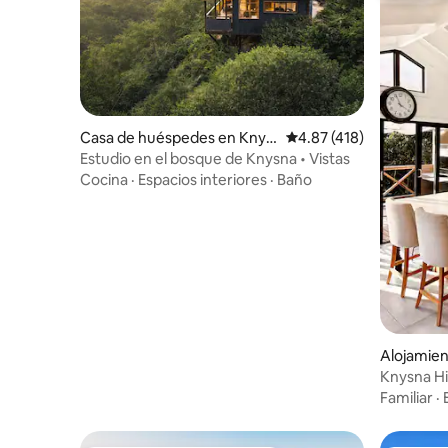
Casa de huéspedes en Knys
Calificación promedio: 
4.87 (418)
na
Estudio en el bosque de Knysna • Vistas
Cocina
·
Espacios interiores
·
Baño
Alojamie
Knysna Hi
Oasis!
Familiar
·