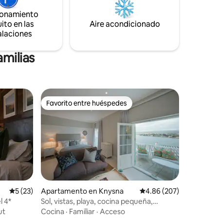
de energía solar y gas, además de un
ionamiento
aparcamiento seguro fuera de la calle
ito en las
para tu seguridad y comodidad.
Aire acondicionado
alaciones
amilias
Favorito entre huéspedes
rido
Favorito entre huéspedes
Calificación promedio: 5 de 5, 23 reseñas
5 (23)
Apartamento en Knysna
Calificación promedio: 
4.86 (207)
l 4*
Sol, vistas, playa, cocina pequeña,
barbacoa.
ut
Cocina
·
Familiar
·
Acceso