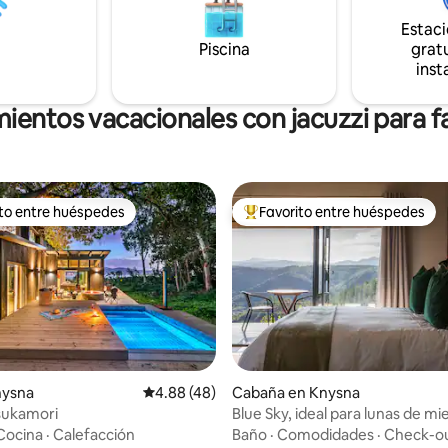
Estac
Piscina
gratu
inst
ientos vacacionales con jacuzzi para f
ito entre huéspedes
Favorito entre huéspedes
 entre huéspedes preferido
Favorito entre huéspedes prefe
 4.91 de 5, 11 reseñas
nysna
Calificación promedio: 4.88 de 5, 48 reseñas
4.88 (48)
Cabaña en Knysna
sukamori
Blue Sky, ideal para lunas de mie
Cocina
·
Calefacción
Baño
·
Comodidades
·
Check-o