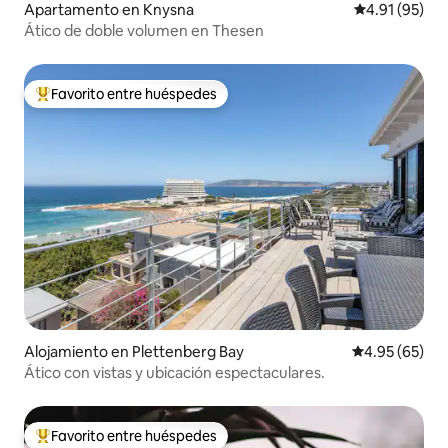
Apartamento en Knysna
Calificación 
4.91 (95)
Ático de doble volumen en Thesen
Favorito entre huéspedes
Favorito entre huéspedes preferido
Alojamiento en Plettenberg Bay
Calificación p
4.95 (65)
Ático con vistas y ubicación espectaculares.
Favorito entre huéspedes
Favorito entre huéspedes preferido