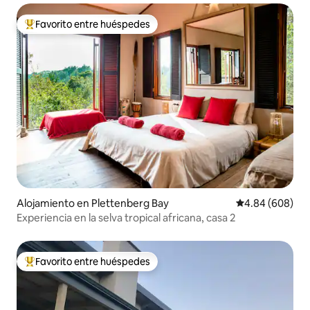
Favorito entre huéspedes
Favorito entre huéspedes preferido
Alojamiento en Plettenberg Bay
Calificación pr
4.84 (608)
Experiencia en la selva tropical africana, casa 2
Favorito entre huéspedes
Favorito entre huéspedes preferido