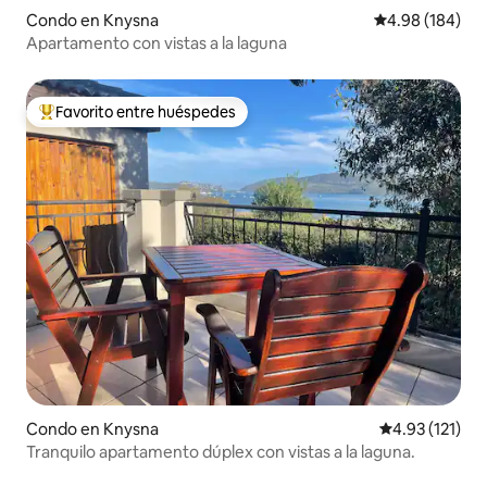
Condo en Knysna
Calificación pr
4.98 (184)
Apartamento con vistas a la laguna
Favorito entre huéspedes
Favorito entre huéspedes preferido
Condo en Knysna
Calificación p
4.93 (121)
Tranquilo apartamento dúplex con vistas a la laguna.