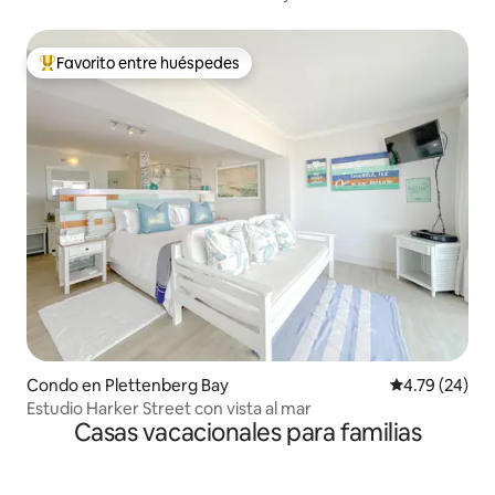
Favorito entre huéspedes
Favorito entre huéspedes preferido
Condo en Plettenberg Bay
Calificación 
4.79 (24)
Estudio Harker Street con vista al mar
Casas vacacionales para familias