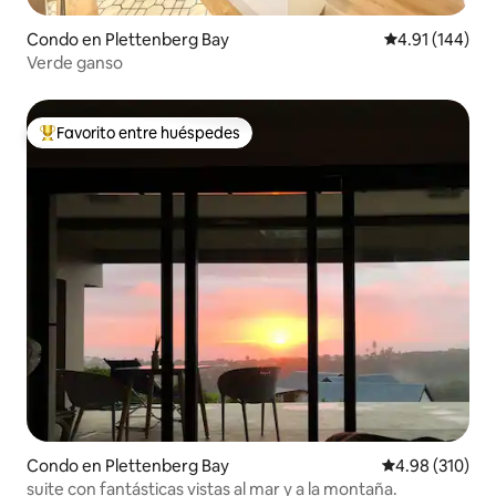
Condo en Plettenberg Bay
Calificación p
4.91 (144)
Verde ganso
Favorito entre huéspedes
Favorito entre huéspedes preferido
Condo en Plettenberg Bay
Calificación pr
4.98 (310)
suite con fantásticas vistas al mar y a la montaña.