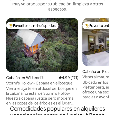
muy valoradas por su ubicación, limpieza y otros
aspectos.
Favorito entre huéspedes
Favorito entre
Favorito entre huéspedes preferido
Favorito entre hu
Cabaña en Plette
Vistas al mar, sen
Cabaña en Wittedrift
Calificación promedio: 4.99 de 5
4.99 (171)
Wildside Cabin
Ubicado en los aca
Storm's Hollow - Cabaña en el bosque
Plettenberg, este
Ven a relajarte en el dosel del bosque en
ofrece una escapa
la cabaña forestal de Storm's Hollow.
parejas o aventure
Nuestra cabaña rústica pero moderna
buscan reconectar
en las copas de los árboles es el lugar
Nuestra acogedora
Comodidades populares en alquileres
perfecto para los amantes de la
cuidadosamente d
naturaleza y los observadores de aves. A