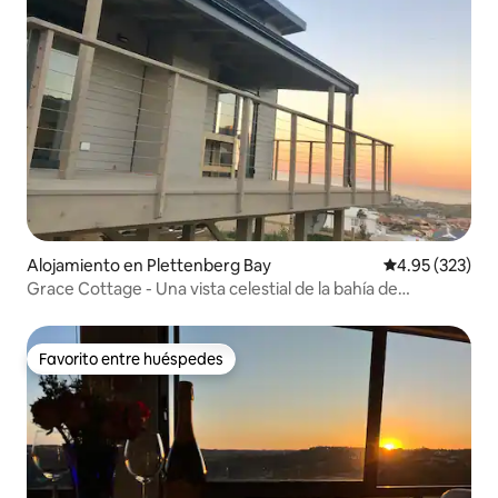
Alojamiento en Plettenberg Bay
Calificación pr
4.95 (323)
Grace Cottage - Una vista celestial de la bahía de
Plettenberg
Favorito entre huéspedes
Favorito entre huéspedes