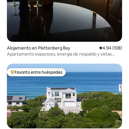
Alojamiento en Plettenberg Bay
Calificación pr
4.94 (108)
Apartamento espacioso, energía de respaldo y vistas
impresionantes
Favorito entre huéspedes
Favorito entre huéspedes preferido