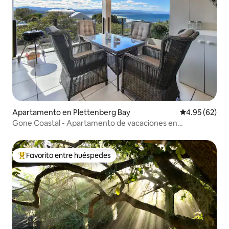
Apartamento en Plettenberg Bay
Calificación p
4.95 (62)
Gone Coastal - Apartamento de vacaciones en
Plettenberg Bay
Favorito entre huéspedes
Favorito entre huéspedes preferido