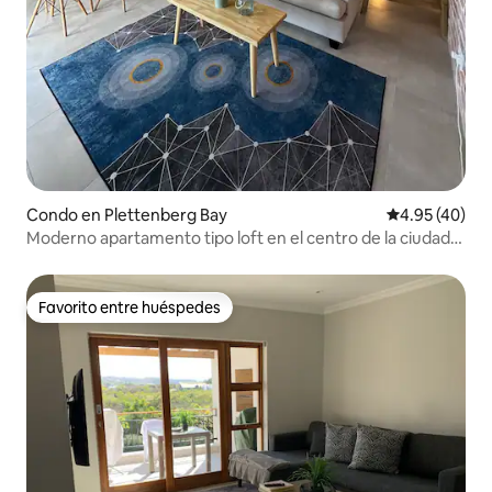
Condo en Plettenberg Bay
Calificación 
4.95 (40)
Moderno apartamento tipo loft en el centro de la ciudad
n.º 2
Favorito entre huéspedes
Favorito entre huéspedes