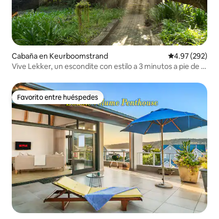
Cabaña en Keurboomstrand
Calificación pr
4.97 (292)
Vive Lekker, un escondite con estilo a 3 minutos a pie de la
playa
Favorito entre huéspedes
Favorito entre huéspedes