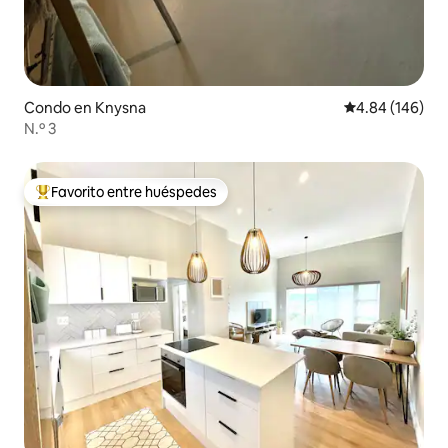
Condo en Knysna
Calificación pr
4.84 (146)
N.º 3
Favorito entre huéspedes
Favorito entre huéspedes preferido