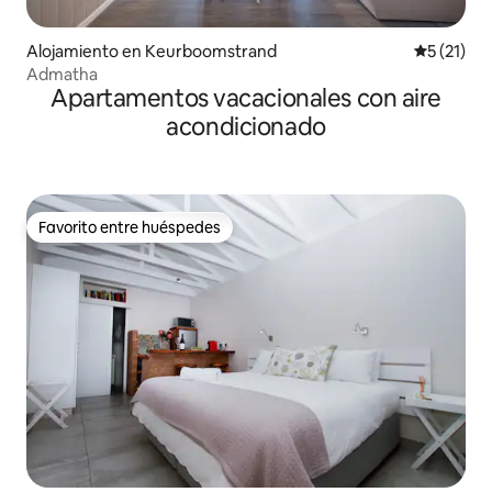
Alojamiento en Keurboomstrand
Calificaci
5 (21)
Admatha
Apartamentos vacacionales con aire
acondicionado
Favorito entre huéspedes
Favorito entre huéspedes