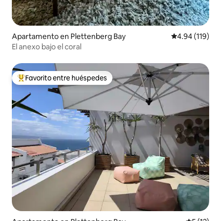
Apartamento en Plettenberg Bay
Calificación p
4.94 (119)
El anexo bajo el coral
Favorito entre huéspedes
Favorito entre huéspedes preferido