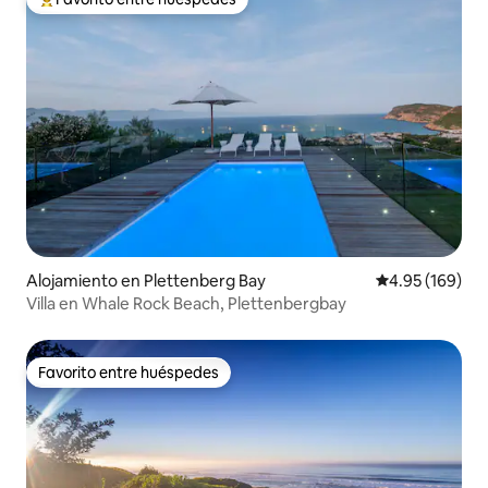
Favorito entre huéspedes preferido
Alojamiento en Plettenberg Bay
Calificación pr
4.95 (169)
Villa en Whale Rock Beach, Plettenbergbay
Favorito entre huéspedes
Favorito entre huéspedes