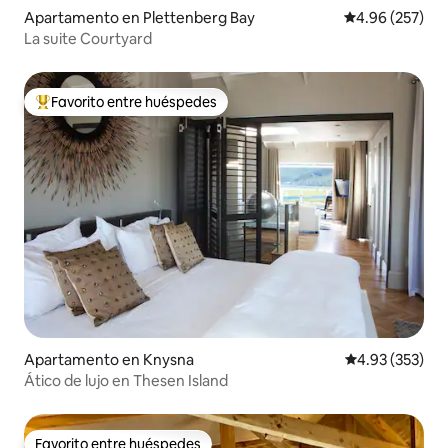
Apartamento en Plettenberg Bay
Calificación pr
4.96 (257)
La suite Courtyard
Favorito entre huéspedes
Favorito entre huéspedes preferido
Apartamento en Knysna
Calificación pr
4.93 (353)
Ático de lujo en Thesen Island
Favorito entre huéspedes