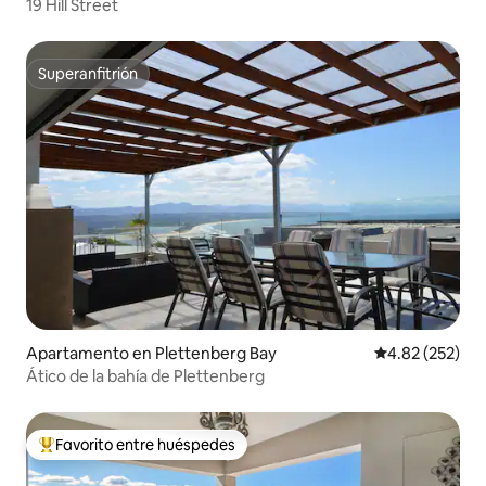
19 Hill Street
Superanfitrión
Superanfitrión
Apartamento en Plettenberg Bay
Calificación pr
4.82 (252)
Ático de la bahía de Plettenberg
Favorito entre huéspedes
Favorito entre huéspedes preferido