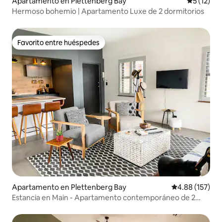
Apartamento en Plettenberg Bay
Calificaci
5 (12)
Hermoso bohemio | Apartamento Luxe de 2 dormitorios
Favorito entre huéspedes
Favorito entre huéspedes
Apartamento en Plettenberg Bay
Calificación p
4.88 (157)
Estancia en Main - Apartamento contemporáneo de 2
dormitorios