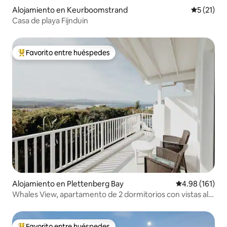
Alojamiento en Keurboomstrand
Calificaci
5 (21)
Casa de playa Fijnduin
Favorito entre huéspedes
Favorito entre huéspedes preferido
Alojamiento en Plettenberg Bay
Calificación p
4.98 (161)
Whales View, apartamento de 2 dormitorios con vistas al
mar
Favorito entre huéspedes