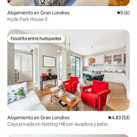
Alojamiento en Gran Londres
Calificac
5 (6)
Hyde Park House 3
Favorito entre huéspedes
Favorito entre huéspedes
Alojamiento en Gran Londres
Calificación 
4.83 (53)
Casa privada en Notting Hill con lavadora y patio