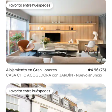
Favorito entre huéspedes
Favorito entre huéspedes
Alojamiento en Gran Londres
Calificación p
4.96 (76)
CASA CHIC ACOGEDORA con JARDÍN - Nuevo anuncio
Favorito entre huéspedes
Favorito entre huéspedes