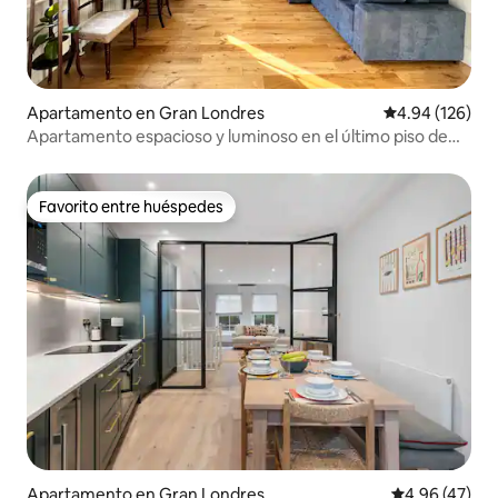
Apartamento en Gran Londres
Calificación pr
4.94 (126)
Apartamento espacioso y luminoso en el último piso de
Holland Park
Favorito entre huéspedes
Favorito entre huéspedes
Apartamento en Gran Londres
Calificación 
4.96 (47)