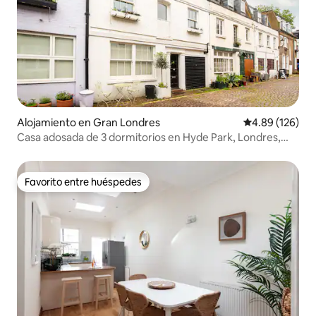
Alojamiento en Gran Londres
Calificación pr
4.89 (126)
Casa adosada de 3 dormitorios en Hyde Park, Londres,
cerca de Lancaster Gate
Favorito entre huéspedes
Favorito entre huéspedes