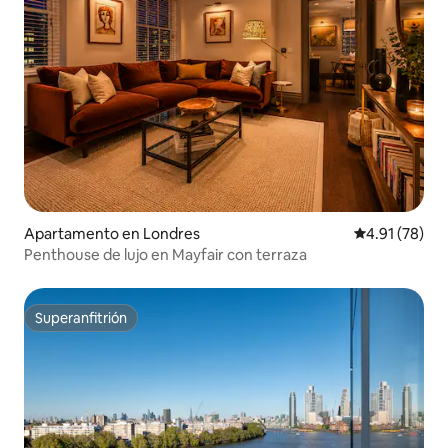
Apartamento en Londres
Calificación 
4.91 (78)
Penthouse de lujo en Mayfair con terraza
Superanfitrión
Superanfitrión