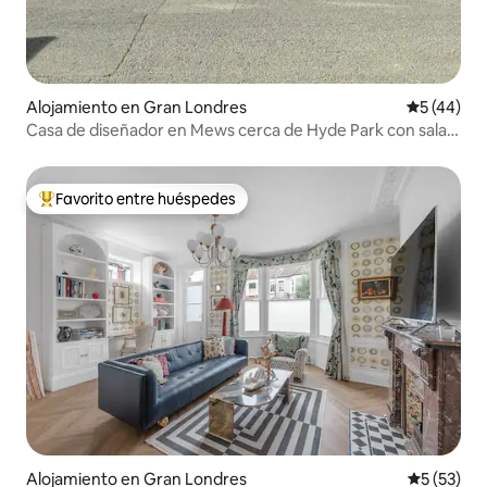
Alojamiento en Gran Londres
Calificaci
5 (44)
Casa de diseñador en Mews cerca de Hyde Park con sala
de cine
Favorito entre huéspedes
Favorito entre huéspedes preferido
Alojamiento en Gran Londres
Calificaci
5 (53)