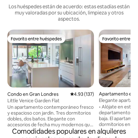
Los huéspedes están de acuerdo: estas estadías están
muy valoradas por su ubicación, limpieza y otros
aspectos.
Favorito entre huéspedes
Favorito entre h
Favorito entre huéspedes
Favorito entre h
Apartamento en 
Condo en Gran Londres
Calificación promedio: 4.93 de 5
4.93 (137)
res
Elegante apartame
Little Venice Garden Flat
centro de Londres
• Alójate en este
Un apartamento contemporáneo fresco
departamento de 1
y espacioso con jardín. Tres dormitorios
baja. El apartamen
dobles, dos baños. Elegante con
dormitorios en sui
accesorios de fecha muy modernos que
Comodidades populares en alquileres
aire acondicionado
incluyen aire acondicionado, calefacción
estar. El dormitori
por suelo radiante, cine en el hogar y