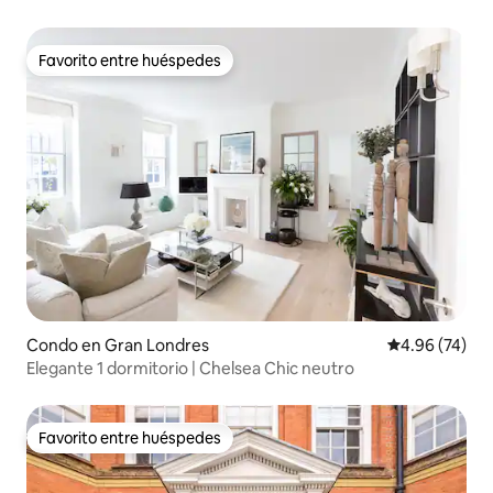
Oxford Street
Favorito entre huéspedes
Favorito entre huéspedes
Condo en Gran Londres
Calificación p
4.96 (74)
Elegante 1 dormitorio | Chelsea Chic neutro
Favorito entre huéspedes
Favorito entre huéspedes