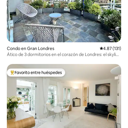
Condo en Gran Londres
Calificación p
4.87 (131)
Ático de 3 dormitorios en el corazón de Londres: el skyline
de la ciudad
Favorito entre huéspedes
Favorito entre huéspedes preferido