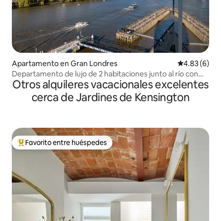
Apartamento en Gran Londres
Calificación
4.83 (6)
Departamento de lujo de 2 habitaciones junto al río con
Otros alquileres vacacionales excelentes
vistas emblemáticas
cerca de Jardines de Kensington
Favorito entre huéspedes
Favorito entre huéspedes preferido