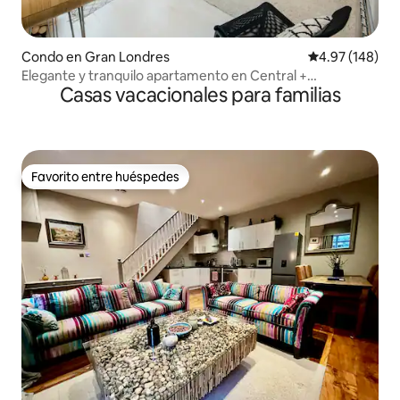
Condo en Gran Londres
Calificación pr
4.97 (148)
Elegante y tranquilo apartamento en Central +
Casas vacacionales para familias
Conservatory Paddington
Favorito entre huéspedes
Favorito entre huéspedes