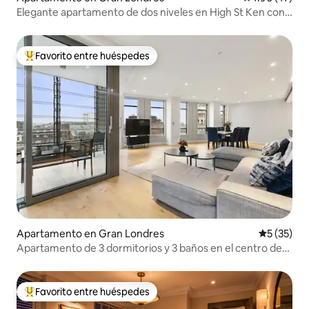
Elegante apartamento de dos niveles en High St Ken con
terraza
Favorito entre huéspedes
Favorito entre huéspedes preferido
Apartamento en Gran Londres
Calificaci
5 (35)
Apartamento de 3 dormitorios y 3 baños en el centro de
Londres
Favorito entre huéspedes
Favorito entre huéspedes preferido