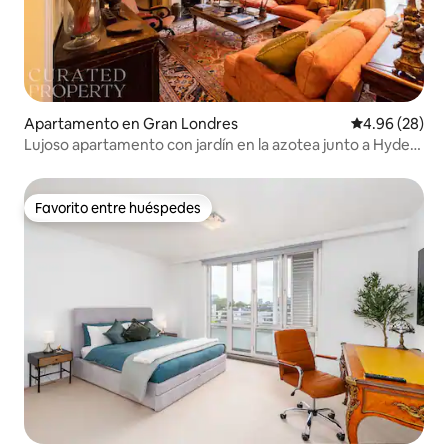
Apartamento en Gran Londres
Calificación p
4.96 (28)
Lujoso apartamento con jardín en la azotea junto a Hyde
Park
Favorito entre huéspedes
Favorito entre huéspedes