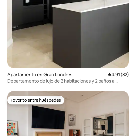
Apartamento en Gran Londres
Calificación 
4.91 (32)
Departamento de lujo de 2 habitaciones y 2 baños a
3 minutos de Hyde Park | Notting Hill
Favorito entre huéspedes
Favorito entre huéspedes