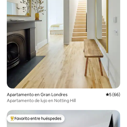
Apartamento en Gran Londres
Calificaci
5 (66)
Apartamento de lujo en Notting Hill
Favorito entre huéspedes
Favorito entre huéspedes preferido