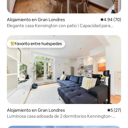
Alojamiento en Gran Londres
Calificación p
4.94 (70)
Elegante casa Kensington con patio | Capacidad para
8 personas
Favorito entre huéspedes
Favorito entre huéspedes preferido
Alojamiento en Gran Londres
Calificaci
5 (27)
Luminosa casa adosada de 2 dormitorios Kennington-
Zone 1