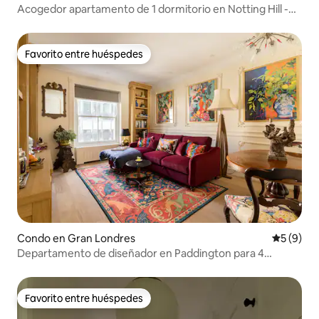
Acogedor apartamento de 1 dormitorio en Notting Hill -
Lugar privilegiado
Favorito entre huéspedes
Favorito entre huéspedes
Condo en Gran Londres
Calificac
5 (9)
Departamento de diseñador en Paddington para 4
personas en una casa de 1841
Favorito entre huéspedes
Favorito entre huéspedes