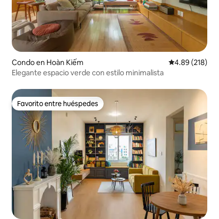
Condo en Hoàn Kiếm
Calificación pr
4.89 (218)
Elegante espacio verde con estilo minimalista
Favorito entre huéspedes
Favorito entre huéspedes