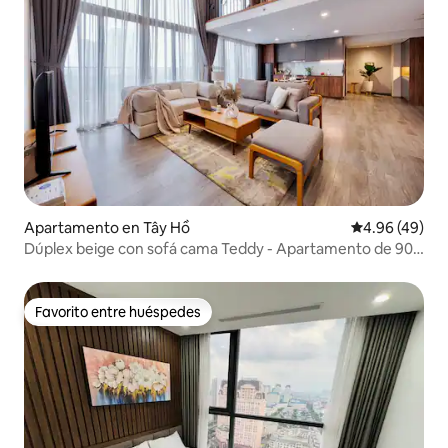
Apartamento en Tây Hồ
Calificación p
4.96 (49)
Dúplex beige con sofá cama Teddy - Apartamento de 90
m2 con 2 camas
Favorito entre huéspedes
Favorito entre huéspedes