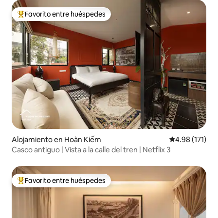
Favorito entre huéspedes
Favorito entre huéspedes preferido
Alojamiento en Hoàn Kiếm
Calificación p
4.98 (171)
Casco antiguo | Vista a la calle del tren | Netflix 3
Favorito entre huéspedes
Favorito entre huéspedes preferido