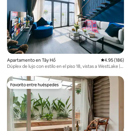
Apartamento en Tây Hồ
Calificación pr
4.95 (186)
Dúplex de lujo con estilo en el piso 18, vistas a WestLake |
Bañera
Favorito entre huéspedes
Favorito entre huéspedes