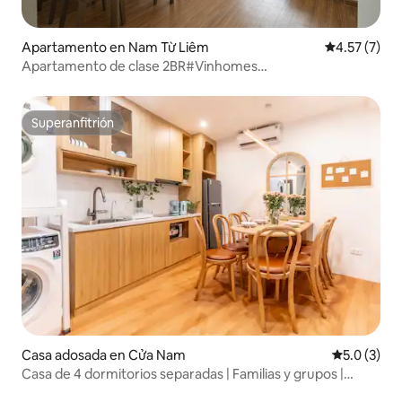
Apartamento en Nam Từ Liêm
Calificación
4.57 (7)
Apartamento de clase 2BR#Vinhomes
Skylake#Keangnam
Superanfitrión
Superanfitrión
Casa adosada en Cửa Nam
Calificació
5.0 (3)
Casa de 4 dormitorios separadas | Familias y grupos |
Trainstreet