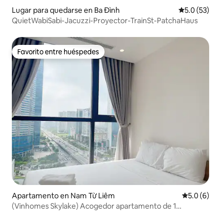
Lugar para quedarse en Ba Đình
Calificación
5.0 (53)
QuietWabiSabi-Jacuzzi-Proyector-TrainSt-PatchaHaus
Favorito entre huéspedes
Favorito entre huéspedes
Apartamento en Nam Từ Liêm
Calificació
5.0 (6)
(Vinhomes Skylake) Acogedor apartamento de 1
dormitorio