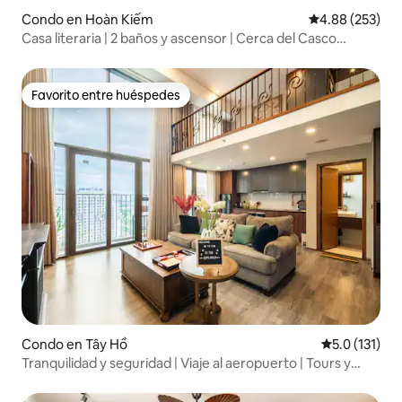
Condo en Hoàn Kiếm
Calificación pr
4.88 (253)
Casa literaria | 2 baños y ascensor | Cerca del Casco
Antiguo
Favorito entre huéspedes
Favorito entre huéspedes
Condo en Tây Hồ
Calificación 
5.0 (131)
Tranquilidad y seguridad | Viaje al aeropuerto | Tours y
servicios