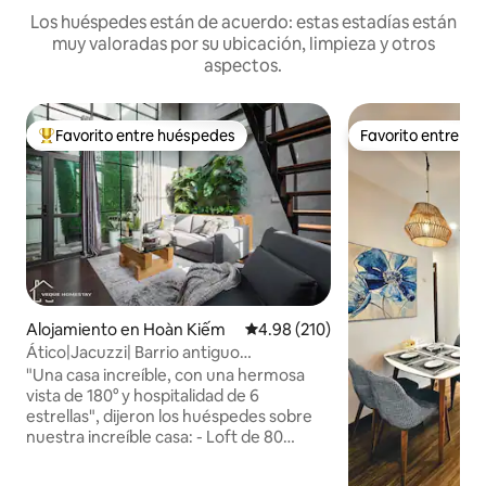
Los huéspedes están de acuerdo: estas estadías están
muy valoradas por su ubicación, limpieza y otros
aspectos.
Favorito entre huéspedes
Favorito entre h
Favorito entre huéspedes preferido
Favorito entre h
Alojamiento en Hoàn Kiếm
Calificación promedio: 4.98 de 5
4.98 (210)
Ático|Jacuzzi| Barrio antiguo
|KitchenlNetflixTV
"Una casa increíble, con una hermosa
vista de 180° y hospitalidad de 6
estrellas", dijeron los huéspedes sobre
nuestra increíble casa: - Loft de 80
metros cuadrados (azotea - vista
panorámica) - Bañera de hidromasaje -