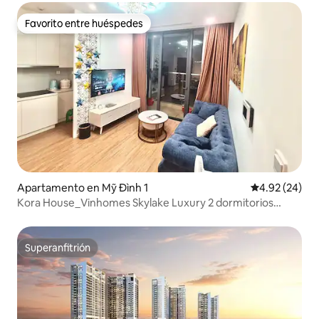
Favorito entre huéspedes
Favorito entre huéspedes
Apartamento en Mỹ Đình 1
Calificación p
4.92 (24)
Kora House_Vinhomes Skylake Luxury 2 dormitorios
nueva
Superanfitrión
Superanfitrión