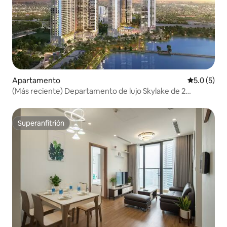
Apartamento
Calificació
5.0 (5)
(Más reciente) Departamento de lujo Skylake de 2
recámaras
Superanfitrión
Superanfitrión