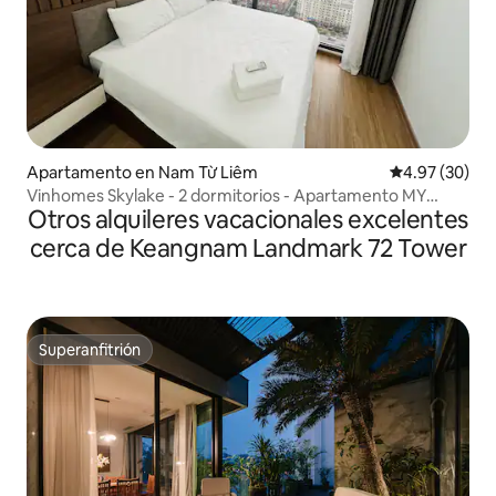
Apartamento en Nam Từ Liêm
Calificación p
4.97 (30)
Vinhomes Skylake - 2 dormitorios - Apartamento MY
Otros alquileres vacacionales excelentes
DINH - Kane
cerca de Keangnam Landmark 72 Tower
Superanfitrión
Superanfitrión