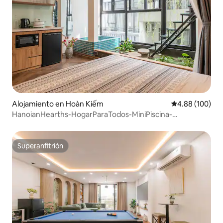
Alojamiento en Hoàn Kiếm
Calificación pr
4.88 (100)
HanoianHearths-HogarParaTodos-MiniPiscina-
Proyectores-Bañera
Superanfitrión
Superanfitrión