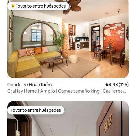
Favorito entre huéspedes
Favorito entre huéspedes preferido
Condo en Hoàn Kiếm
Calificación p
4.93 (126)
Craftsy Home | Amplio | Camas tamaño king | Casilleros
gratuitos
Favorito entre huéspedes
Favorito entre huéspedes