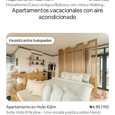
MocaHome/Casco antiguo/Balcony con vista a Walking
Apartamentos vacacionales con aire
Street
acondicionado
Favorito entre huéspedes
Favorito entre huéspedes
Apartamento en Hoàn Kiếm
Calificación p
4.95 (110)
Suite Vista 9 Skyline - Una mirada poética sobre Hanói