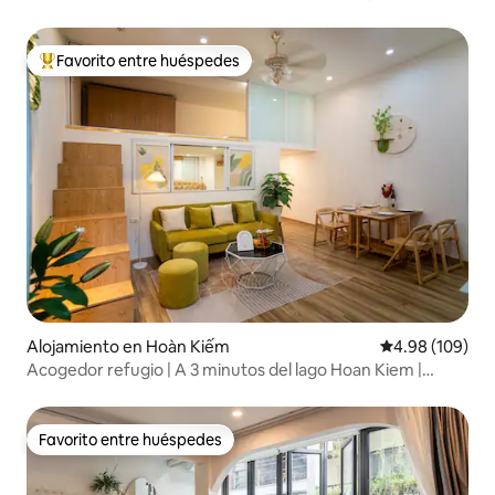
Favorito entre huéspedes
Favorito entre huéspedes preferido
Alojamiento en Hoàn Kiếm
Calificación pr
4.98 (109)
Acogedor refugio | A 3 minutos del lago Hoan Kiem |
Muebles nuevos
Favorito entre huéspedes
Favorito entre huéspedes