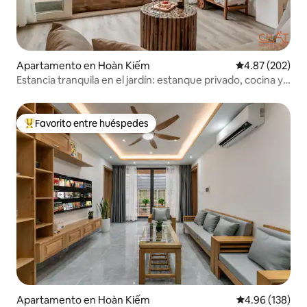
Apartamento en Hoàn Kiếm
Calificación pr
4.87 (202)
Estancia tranquila en el jardín: estanque privado, cocina y
lavandería
Favorito entre huéspedes
Favorito entre huéspedes preferido
Apartamento en Hoàn Kiếm
Calificación pr
4.96 (138)