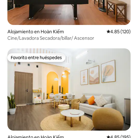
Alojamiento en Hoàn Kiếm
Calificación p
4.85 (120)
Cine/Lavadora Secadora/billar/ Ascensor
Favorito entre huéspedes
Favorito entre huéspedes
Alojamiento en Hoàn Kiếm
Calificación p
4.85 (195)