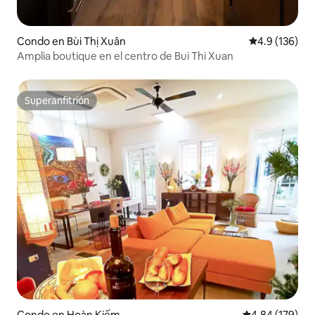
Condo en Bùi Thị Xuân
Calificación 
4.9 (136)
Amplia boutique en el centro de Bui Thi Xuan
Superanfitrión
Superanfitrión
Condo en Hoàn Kiếm
Calificación pr
4.84 (179)