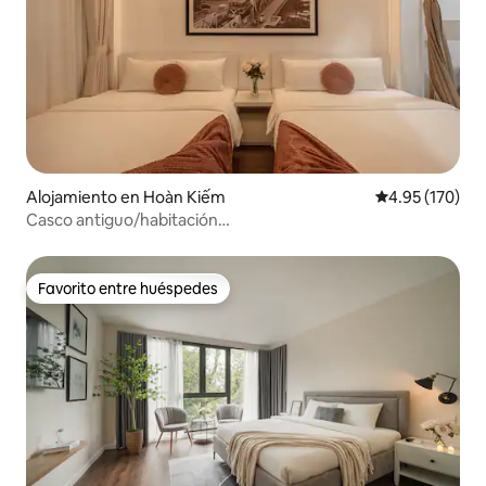
Alojamiento en Hoàn Kiếm
Calificación p
4.95 (170)
Casco antiguo/habitación
familiar/ascensor/cocina/lavadora gratuita 3
Favorito entre huéspedes
Favorito entre huéspedes