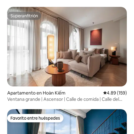
Superanfitrión
Superanfitrión
Apartamento en Hoàn Kiếm
Calificación pr
4.89 (159)
Ventana grande | Ascensor | Calle de comida | Calle del
tren
Favorito entre huéspedes
Favorito entre huéspedes