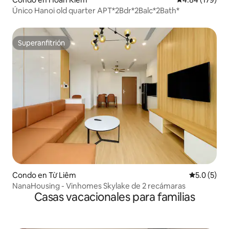
Único Hanoi old quarter APT*2Bdr*2Balc*2Bath*
Superanfitrión
Superanfitrión
Condo en Từ Liêm
Calificació
5.0 (5)
NanaHousing - Vinhomes Skylake de 2 recámaras
Casas vacacionales para familias