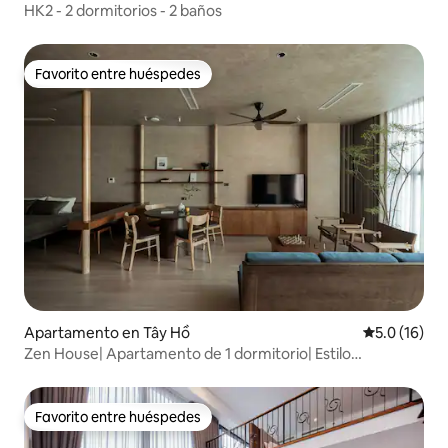
HK2 - 2 dormitorios - 2 baños
Favorito entre huéspedes
Favorito entre huéspedes
Apartamento en Tây Hồ
Calificación
5.0 (16)
Zen House| Apartamento de 1 dormitorio| Estilo
escandinavo| Bañera
Favorito entre huéspedes
Favorito entre huéspedes