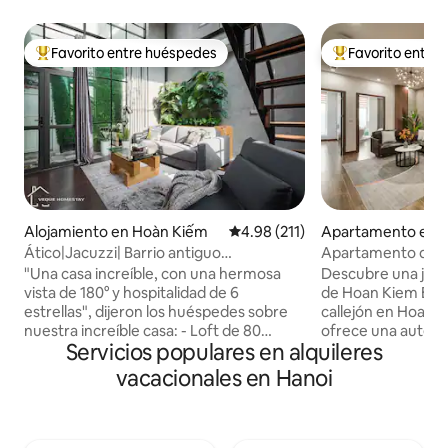
Favorito entre huéspedes
Favorito entre
Favorito entre huéspedes preferido
Favorito entre hu
Alojamiento en Hoàn Kiếm
Calificación promedio: 4.98 de 5
4.98 (211)
Apartamento en H
m
Ático|Jacuzzi| Barrio antiguo
Apartamento de est
|KitchenlNetflixTV
antiguo | Ascensor 
"Una casa increíble, con una hermosa
Descubre una joya 
vista de 180° y hospitalidad de 6
de Hoan Kiem Escondido en un pequeño
estrellas", dijeron los huéspedes sobre
callejón en Hoan K
nuestra increíble casa: - Loft de 80
ofrece una auténti
Servicios populares en alquileres
metros cuadrados (azotea - vista
solo unos pasos de
panorámica) - Bañera de hidromasaje -
ciudad. Disfruta de
vacacionales en Hanoi
Lavadora y secadora gratis - Cocina
lugares emblemáti
totalmente equipada. - Área gratuita
animado y lleno de
para guardar el equipaje. - Agua gratis
Ascensor. - Cocin
(en zona compartida) - 15 minutos a pie
y surtida - Netflix