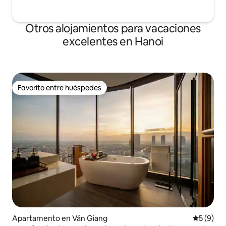
Otros alojamientos para vacaciones
excelentes en Hanoi
Favorito entre huéspedes
Favorito entre huéspedes
Apartamento en Văn Giang
Calificac
5 (9)