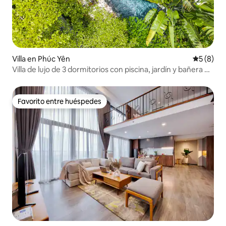
Villa en Phúc Yên
Calificac
5 (8)
Villa de lujo de 3 dormitorios con piscina, jardín y bañera en
Flamingo
Favorito entre huéspedes
Favorito entre huéspedes