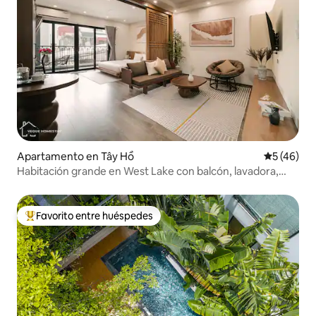
Apartamento en Tây Hồ
Calificaci
5 (46)
Habitación grande en West Lake con balcón, lavadora,
cocina y ascensor 6.1
Favorito entre huéspedes
Favorito entre huéspedes preferido