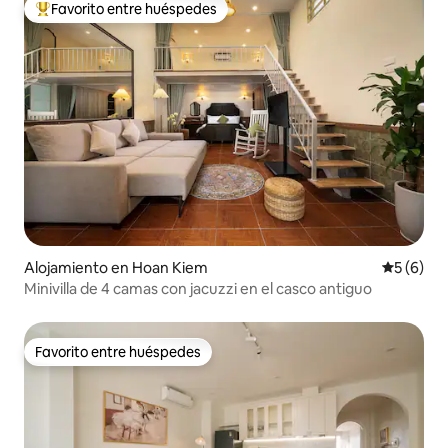
Favorito entre huéspedes
Favorito entre huéspedes preferido
Alojamiento en Hoan Kiem
Calificac
5 (6)
Minivilla de 4 camas con jacuzzi en el casco antiguo
Favorito entre huéspedes
Favorito entre huéspedes