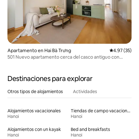
Apartamento en Hai Bà Trưng
Calificación 
4.97 (35)
501 Nuevo apartamento cerca del casco antiguo con
ascensor
Destinaciones para explorar
Otros tipos de alojamientos
Actividades
Alojamientos vacacionales
Tiendas de campo vacacionales
Hanoi
Hanoi
Alojamientos con un kayak
Bed and breakfasts
Hanoi
Hanoi