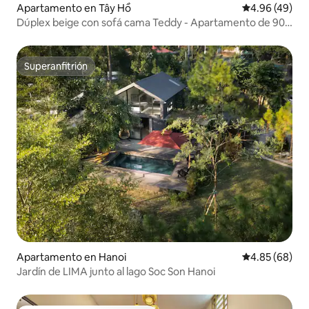
Apartamento en Tây Hồ
Calificación p
4.96 (49)
Dúplex beige con sofá cama Teddy - Apartamento de 90
m2 con 2 camas
Superanfitrión
Superanfitrión
Apartamento en Hanoi
Calificación p
4.85 (68)
Jardín de LIMA junto al lago Soc Son Hanoi