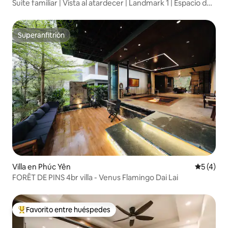
Suite familiar | Vista al atardecer | Landmark 1 | Espacio de
trabajo
Superanfitrión
Superanfitrión
Villa en Phúc Yên
Calificac
5 (4)
FORÊT DE PINS 4br villa - Venus Flamingo Dai Lai
Favorito entre huéspedes
Favorito entre huéspedes preferido