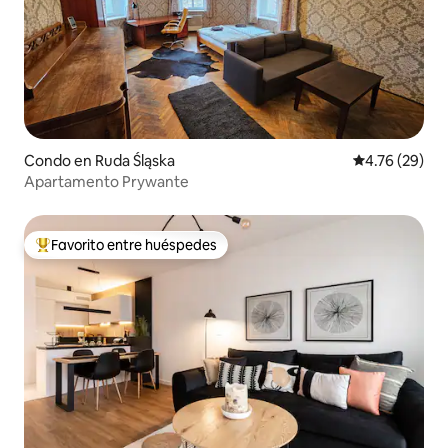
Condo en Ruda Śląska
Calificación 
4.76 (29)
Apartamento Prywante
Favorito entre huéspedes
Favorito entre huéspedes preferido