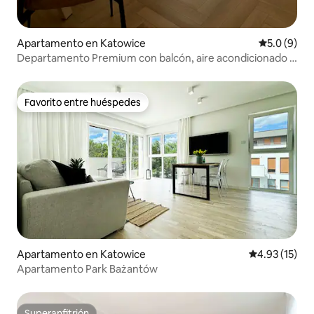
Apartamento en Katowice
Calificació
5.0 (9)
Departamento Premium con balcón, aire acondicionado y
garaje en Katowice
Favorito entre huéspedes
Favorito entre huéspedes
Apartamento en Katowice
Calificación 
4.93 (15)
Apartamento Park Bażantów
Superanfitrión