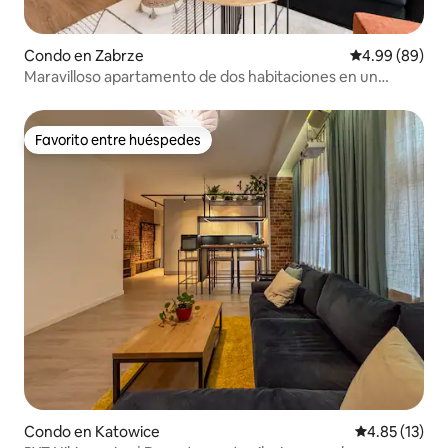
Condo en Zabrze
Calificación p
4.99 (89)
Maravilloso apartamento de dos habitaciones en un
entorno tranquilo
Favorito entre huéspedes
Favorito entre huéspedes
Condo en Katowice
Calificación 
4.85 (13)