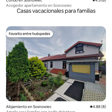
Condo en Sosnowiec
Calificació
4.5 (6)
Acogedor apartamento en Sosnowiec
Casas vacacionales para familias
Favorito entre huéspedes
Favorito entre huéspedes
Alojamiento en Sosnowiec
Calificación 
4.88 (8)
Amplia casa familiar con jardín delantero