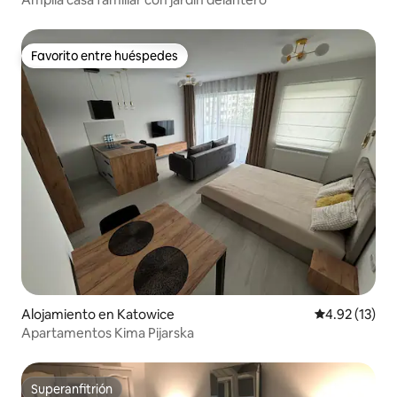
Favorito entre huéspedes
Favorito entre huéspedes
Alojamiento en Katowice
Calificación 
4.92 (13)
Apartamentos Kima Pijarska
Superanfitrión
Superanfitrión