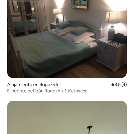
Alojamiento en Rogoźnik
Calificació
3.5 (4)
El puente del león Rogoznik 1-Katowice