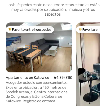
Los huéspedes están de acuerdo: estas estadías están
muy valoradas por su ubicación, limpieza y otros
aspectos.
Favorito entre huéspedes
Favorito entre
Favorito entre huéspedes preferido
Favorito entre hu
Apartamento en Katowice
Calificación promedio: 4.89 de 5
4.89 (316)
Acogedor estudio con aparcamiento
gratuito en las instalaciones
Excelente ubicación, a 450 metros del
Spodek Arena, el Centro Internacional
de Congresos y la Zona Cultural de
Katowice. Registro de entrada
autónomo, recepción de lunes a viernes