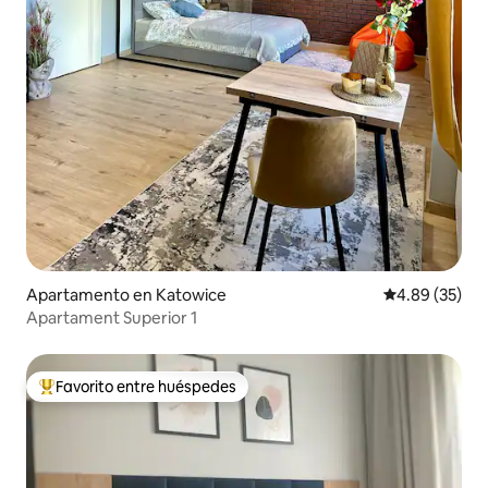
Apartamento en Katowice
Calificación p
4.89 (35)
Apartament Superior 1
Favorito entre huéspedes
Favorito entre huéspedes preferido