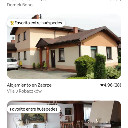
Domek Boho
Favorito entre huéspedes
Favorito entre huéspedes preferido
Alojamiento en Zabrze
Calificación p
4.96 (28)
Villa u Robaczków
Favorito entre huéspedes
Favorito entre huéspedes