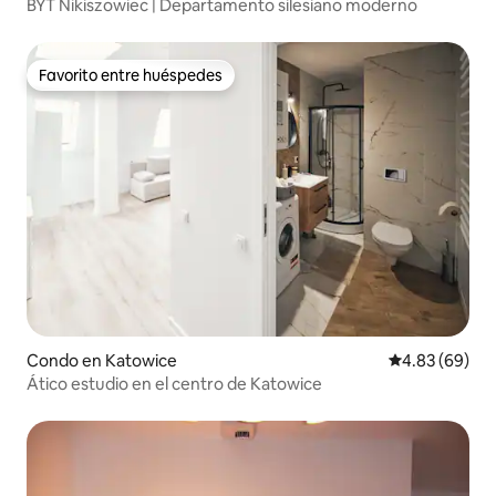
BYT Nikiszowiec | Departamento silesiano moderno
Favorito entre huéspedes
Favorito entre huéspedes
Condo en Katowice
Calificación p
4.83 (69)
Ático estudio en el centro de Katowice