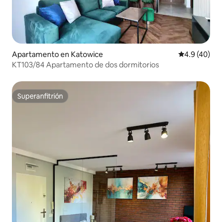
Apartamento en Katowice
Calificación
4.9 (40)
KT103/84 Apartamento de dos dormitorios
Superanfitrión
Superanfitrión