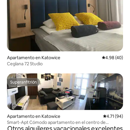
Apartamento en Katowice
Calificación p
4.98 (40)
Ceglana 72 Studio
Superanfitrión
Superanfitrión
Apartamento en Katowice
Calificación 
4.71 (94)
Smart-Apt Cómodo apartamento en el centro de
Otros alquileres vacacionales excelentes
Katowice