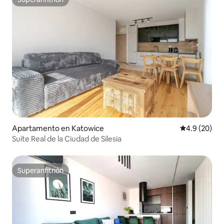
Superanfitrión
Apartamento en Katowice
Calificación
4.9 (20)
Suite Real de la Ciudad de Silesia
Superanfitrión
Superanfitrión