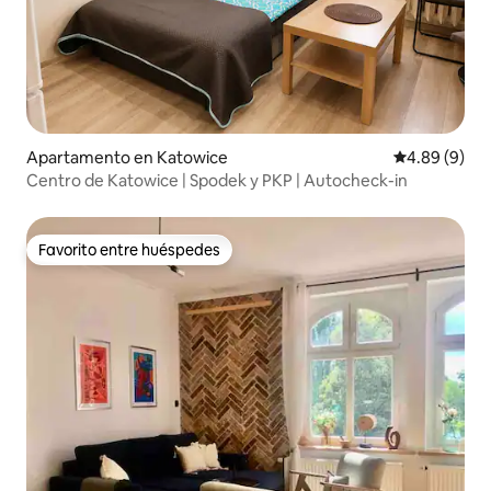
Apartamento en Katowice
Calificación 
4.89 (9)
Centro de Katowice | Spodek y PKP | Autocheck-in
Favorito entre huéspedes
Favorito entre huéspedes