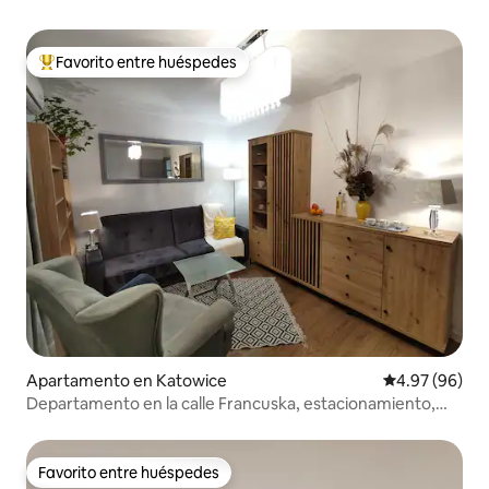
Favorito entre huéspedes
Favorito entre huéspedes preferido
Apartamento en Katowice
Calificación p
4.97 (96)
Departamento en la calle Francuska, estacionamiento,
aire acondicionado
Favorito entre huéspedes
Favorito entre huéspedes