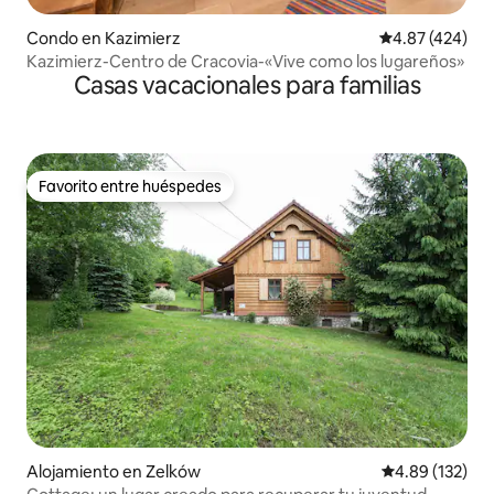
Condo en Kazimierz
Calificación pr
4.87 (424)
Kazimierz-Centro de Cracovia-«Vive como los lugareños»
Casas vacacionales para familias
Favorito entre huéspedes
Favorito entre huéspedes
Alojamiento en Zelków
Calificación p
4.89 (132)