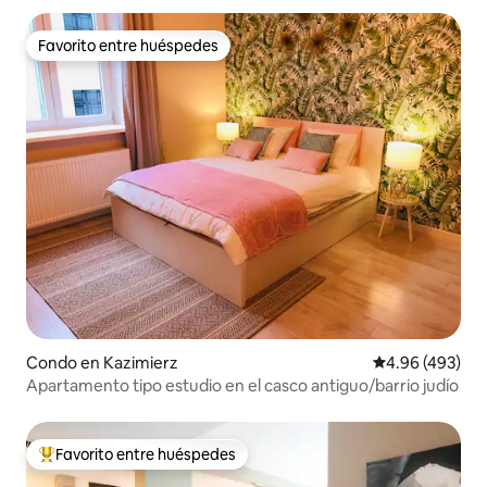
Favorito entre huéspedes
Favorito entre huéspedes
Condo en Kazimierz
Calificación pr
4.96 (493)
Apartamento tipo estudio en el casco antiguo/barrio judío
Favorito entre huéspedes
Favorito entre huéspedes preferido