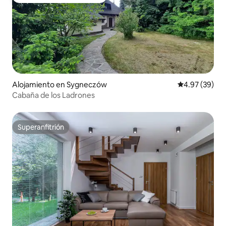
Favorito entre huéspedes
Alojamiento en Sygneczów
Calificación p
4.97 (39)
Cabaña de los Ladrones
Superanfitrión
Superanfitrión