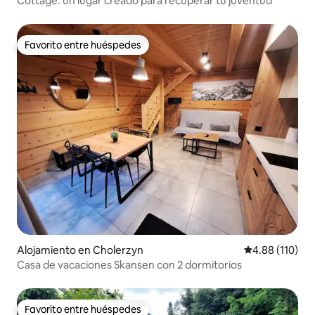
Cottage: un lugar creado para recuperar tu juventud
Favorito entre huéspedes
Favorito entre huéspedes
Alojamiento en Cholerzyn
Calificación p
4.88 (110)
Casa de vacaciones Skansen con 2 dormitorios
Favorito entre huéspedes