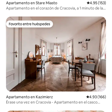
Apartamento en Stare Miasto
Calificación p
4.95 (153)
Apartamento en el corazón de Cracovia, a 1 minuto de la
plaza del mercado
Favorito entre huéspedes
Favorito entre huéspedes
Apartamento en Kazimierz
Calificación pr
4.93 (166)
Érase una vez en Cracovia - Apartamento en el casco
antiguo