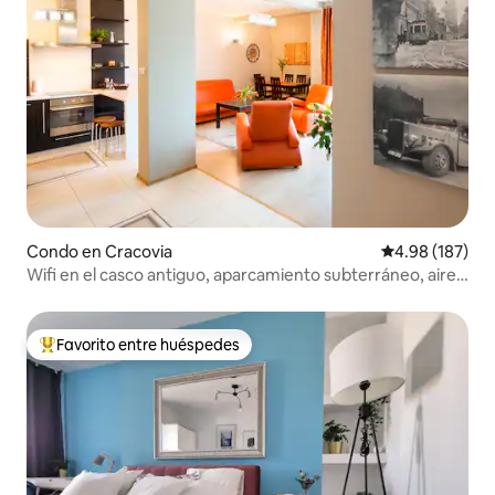
Condo en Cracovia
Calificación pr
4.98 (187)
Wifi en el casco antiguo, aparcamiento subterráneo, aire
acondicionado
Favorito entre huéspedes
Favorito entre huéspedes preferido