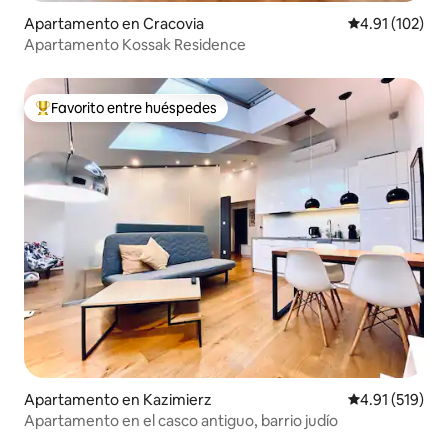
Apartamento en Cracovia
Calificación p
4.91 (102)
Apartamento Kossak Residence
Favorito entre huéspedes
Favorito entre huéspedes preferido
Apartamento en Kazimierz
Calificación p
4.91 (519)
Apartamento en el casco antiguo, barrio judío