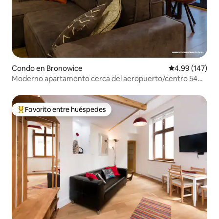
Condo en Bronowice
Calificación pr
4.99 (147)
Moderno apartamento cerca del aeropuerto/centro 54
m2
Favorito entre huéspedes
Favorito entre huéspedes preferido