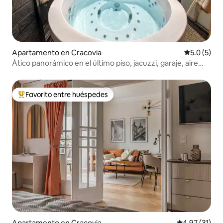
Apartamento en Cracovia
Calificació
5.0 (5)
Ático panorámico en el último piso, jacuzzi, garaje, aire
acondicionado
Favorito entre huéspedes
Favorito entre huéspedes preferido
Apartamento en Cracovia
Calificación 
4.97 (31)