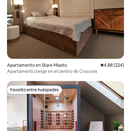
Apartamento en Stare Miasto
Calificación pr
4.88 (224)
Apartamento beige en el centro de Cracovia
Favorito entre huéspedes
Favorito entre huéspedes