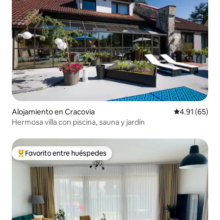
Alojamiento en Cracovia
Calificación 
4.91 (65)
Hermosa villa con piscina, sauna y jardín
Favorito entre huéspedes
Favorito entre huéspedes preferido