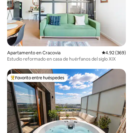
Apartamento en Cracovia
Calificación pr
4.92 (369)
Estudio reformado en casa de huérfanos del siglo XIX
Favorito entre huéspedes
Favorito entre huéspedes preferido