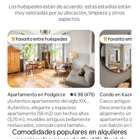
Los huéspedes están de acuerdo: estas estadías están
muy valoradas por su ubicación, limpieza y otros
aspectos.
Favorito entre huéspedes
Favorito entre
Favorito entre huéspedes preferido
Favorito entre hu
Apartamento en Podgórze
Calificación promedio: 4.98 de 5
4.98 (475)
Condo en Kazimie
¡Auténtico apartamento del siglo XIX
Casco antiguo Wie
con vistas!
con vistas al jardí
Auténtico, elegante y espacioso
Desconecta de la r
apartamento (55 m2) con techos altos
alojamiento único 
(3,70 m), muebles antiguos bellamente
apartamento de 5
restaurados, cómoda cama tamaño
con balcón en la c
Comodidades populares en alquileres
king, muebles de cocina hechos a
17. Perfectamente 
medida con encimera de mármol. ¡Un
principal y el barri