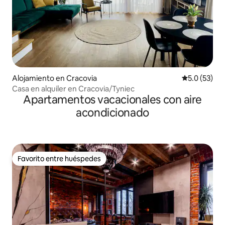
Alojamiento en Cracovia
Calificación
5.0 (53)
Casa en alquiler en Cracovia/Tyniec
Apartamentos vacacionales con aire
acondicionado
Favorito entre huéspedes
Favorito entre huéspedes