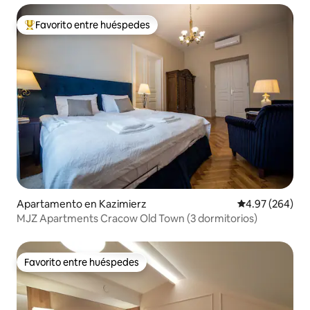
Favorito entre huéspedes
Favorito entre huéspedes preferido
Apartamento en Kazimierz
Calificación pr
4.97 (264)
MJZ Apartments Cracow Old Town (3 dormitorios)
Favorito entre huéspedes
Favorito entre huéspedes