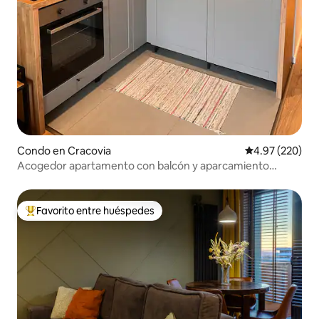
Condo en Cracovia
Calificación pr
4.97 (220)
Acogedor apartamento con balcón y aparcamiento
privado.
Favorito entre huéspedes
Favorito entre huéspedes preferido