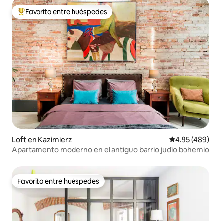
Favorito entre huéspedes
Favorito entre huéspedes preferido
Loft en Kazimierz
Calificación pr
4.95 (489)
Apartamento moderno en el antiguo barrio judío bohemio
Favorito entre huéspedes
Favorito entre huéspedes