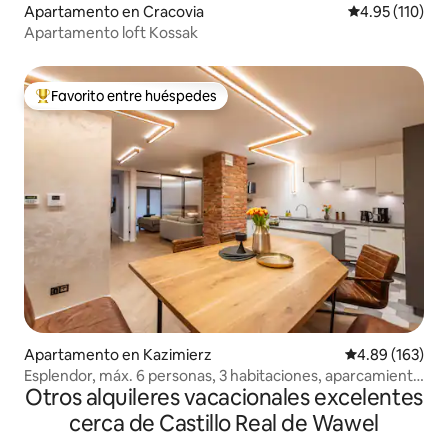
Apartamento en Cracovia
Calificación p
4.95 (110)
Apartamento loft Kossak
Favorito entre huéspedes
Favorito entre huéspedes preferido
Apartamento en Kazimierz
Calificación pr
4.89 (163)
Esplendor, máx. 6 personas, 3 habitaciones, aparcamiento
Otros alquileres vacacionales excelentes
gratuito
cerca de Castillo Real de Wawel