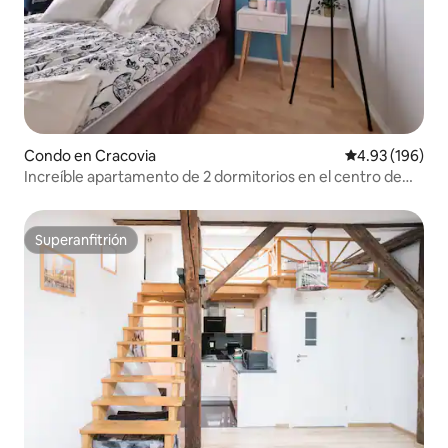
Condo en Cracovia
Calificación pr
4.93 (196)
Increíble apartamento de 2 dormitorios en el centro de
Cracovia, a 300 metros de la plaza principal
Superanfitrión
Superanfitrión