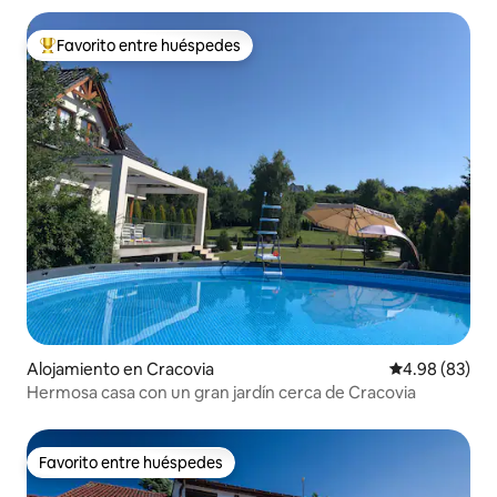
Favorito entre huéspedes
Favorito entre huéspedes preferido
Alojamiento en Cracovia
Calificación p
4.98 (83)
Hermosa casa con un gran jardín cerca de Cracovia
Favorito entre huéspedes
Favorito entre huéspedes