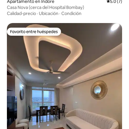
Apartamento en Indore
Calificació
5.0 (7)
Casa Nova (cerca del Hospital Bombay)
Calidad-precio
·
Ubicación
·
Condición
Favorito entre huéspedes
Favorito entre huéspedes