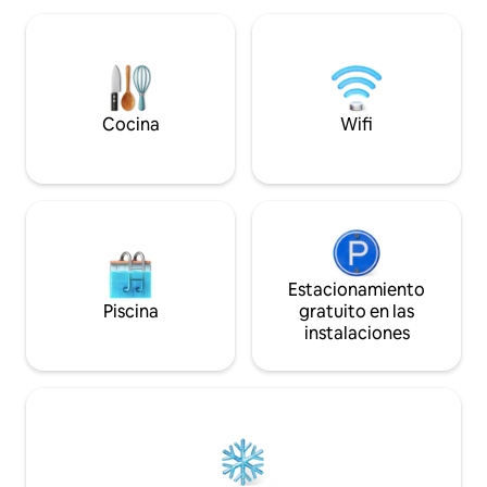
Maheshwar (1 hora
adjunto, una cocina con sala de estar con
hora). ✈️ Nuestro alojamiento está a
TV y un agradable espacio para sentarse
unos 45 minutos e
en una habitación. El lugar ofrece
de Indore. Podemos
abundante luz natural. La cocina
necesario. Relájate, recárgate y siéntete
totalmente equipada te permite
como en casa en la
preparar cualquier cosa, desde un
Cocina
Wifi
refrigerio rápido hasta una comida
saludable. Siéntete realmente como en
casa.
Estacionamiento
Piscina
gratuito en las
instalaciones