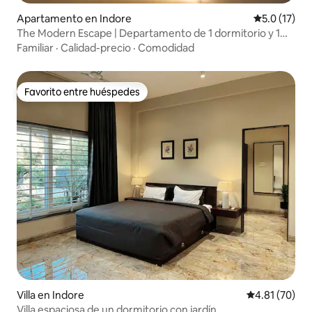
Apartamento en Indore
Calificación
5.0 (17)
The Modern Escape | Departamento de 1 dormitorio y 1
baño cerca de LIG Square
Familiar
·
Calidad-precio
·
Comodidad
Favorito entre huéspedes
Favorito entre huéspedes
Villa en Indore
Calificación 
4.81 (70)
Villa espaciosa de un dormitorio con jardín.