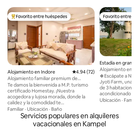
Favorito entre huéspedes
Favorito entre h
Favorito entre huéspedes preferido
Favorito entre h
Estadía en granja
Alojamiento en gran
Alojamiento en Indore
Calificación promedio: 4.94 de 
4.94 (72)
Seguridad 24 horas,
🍀Escápate a Natu
Alojamiento familiar premium de
Aire acondicionado
Jyoti Farm, una t
2 habitaciones y cocina con estrellas,
Te damos la bienvenida a M.P. turismo
habitaciones
de 3 habitaciones 
seguro y céntrico
certificado Homestay. ¡Nuestra
acondicionado en 
acogedora y lujosa morada, donde la
y rodeada de vege
Ubicación
·
Familia
calidez y la comodidad te
una vida lenta con
esperan!Nuestro espacio se distingue
Familiar
·
Ubicación
·
Baño
asientos abiertos
por su combinación perfecta de
Servicios populares en alquileres
(guardia y circuito
comodidades modernas y encanto
vacacionales en Kampel
🛕 Base perfecta p
hogareño. La casa de familia cuenta con
Omkareshwar Jyotir
dos dormitorios con aire acondicionado
Mahakaleshwar Ujja
bien amueblados, cada uno con un baño