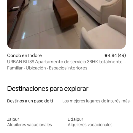
Condo en Indore
Calificación p
4.84 (49)
URBAN BLISS Apartamento de servicio 3BHK totalmente
amueblado
Familiar
·
Ubicación
·
Espacios interiores
Destinaciones para explorar
Destinos a un paso de ti
Los mejores lugares de interés más 
Jaipur
Udaipur
Alquileres vacacionales
Alquileres vacacionales