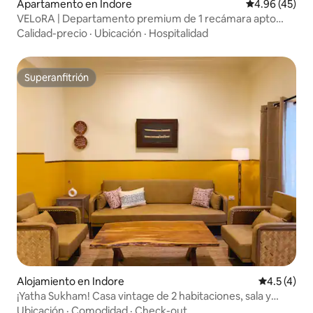
Apartamento en Indore
Calificación 
4.96 (45)
VELoRA | Departamento premium de 1 recámara apto
para parejas | Vijay Nagar
Calidad-precio
·
Ubicación
·
Hospitalidad
Superanfitrión
Superanfitrión
Alojamiento en Indore
Calificació
4.5 (4)
¡Yatha Sukham! Casa vintage de 2 habitaciones, sala y
cocina, ideal para parejas
Ubicación
·
Comodidad
·
Check-out