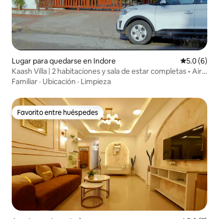
Lugar para quedarse en Indore
Calificació
5.0 (6)
Kaash Villa | 2 habitaciones y sala de estar completas • Aire
acondicionado • Cocina • Proyector
Familiar
·
Ubicación
·
Limpieza
Favorito entre huéspedes
Favorito entre huéspedes