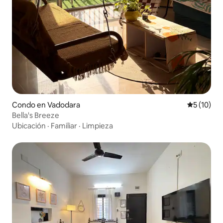
Condo en Vadodara
Calificaci
5 (10)
Bella's Breeze
Ubicación
·
Familiar
·
Limpieza