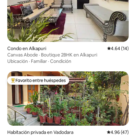
Condo en Alkapuri
Calificación 
4.64 (14)
Canvas Abode · Boutique 2BHK en Alkapuri
Ubicación
·
Familiar
·
Condición
Favorito entre huéspedes
Favorito entre huéspedes preferido
Habitación privada en Vadodara
Calificación 
4.96 (47)