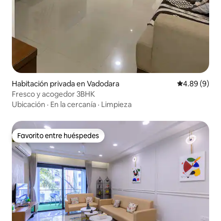
Habitación privada en Vadodara
Calificación 
4.89 (9)
Fresco y acogedor 3BHK
Ubicación
·
En la cercanía
·
Limpieza
Favorito entre huéspedes
Favorito entre huéspedes