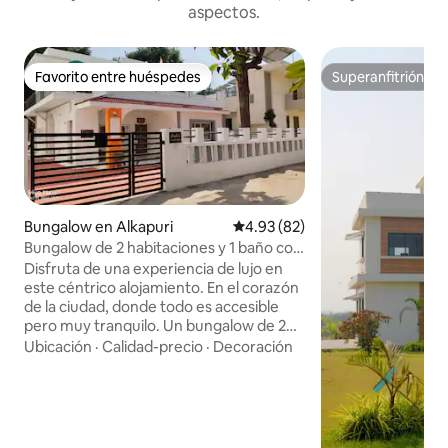
aspectos.
Favorito entre huéspedes
Superanfitrión
Favorito entre huéspedes
Superanfitrión
Bungalow en Alkapuri
Calificación promedio: 4.93 de 
4.93 (82)
Bungalow de 2 habitaciones y 1 baño con
ubicación céntrica | Alojamiento familiar
Disfruta de una experiencia de lujo en
este céntrico alojamiento. En el corazón
de la ciudad, donde todo es accesible
pero muy tranquilo. Un bungalow de 2
dormitorios con amplio espacio para
Ubicación
·
Calidad-precio
·
Decoración
pasear, una visita obligada
especialmente para las familias que
visitan Vadodara y quieren tener su
propio espacio durante un breve
período de tiempo, pero económico... Lo