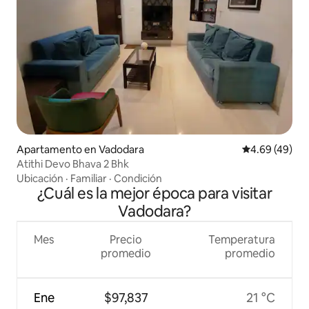
Apartamento en Vadodara
Calificación p
4.69 (49)
Atithi Devo Bhava 2 Bhk
Ubicación
·
Familiar
·
Condición
¿Cuál es la mejor época para visitar
Vadodara?
Mes
Precio
Temperatura
promedio
promedio
Ene
$97,837
21 °C