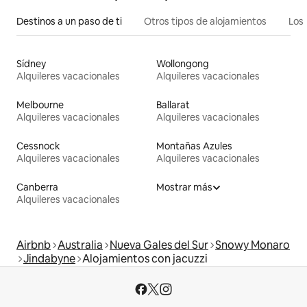
Destinos a un paso de ti
Otros tipos de alojamientos
Los 
Sídney
Wollongong
Alquileres vacacionales
Alquileres vacacionales
Melbourne
Ballarat
Alquileres vacacionales
Alquileres vacacionales
Cessnock
Montañas Azules
Alquileres vacacionales
Alquileres vacacionales
Canberra
Mostrar más
Alquileres vacacionales
Airbnb
Australia
Nueva Gales del Sur
Snowy Monaro
Jindabyne
Alojamientos con jacuzzi