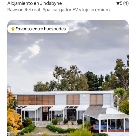
Alojamiento en Jindabyne
Calificac
5 (4)
Rawson Retreat. Spa, cargador EV y lujo premium.
Favorito entre huéspedes
Favorito entre huéspedes preferido