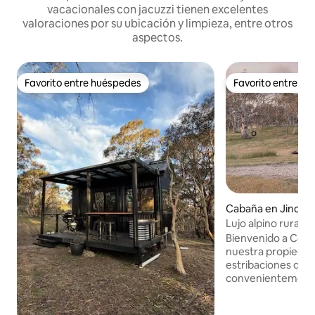
vacacionales con jacuzzi tienen excelentes
valoraciones por su ubicación y limpieza, entre otros
aspectos.
Favorito entre huéspedes
Favorito entre h
Favorito entre huéspedes
Favorito entre h
Cabaña en Jindab
Lujo alpino rural |
medida
Bienvenido a Com
nuestra propiedad 
estribaciones de 
convenientemente 
minutos de Jindabyne. Diseñad
arquitecto y recié