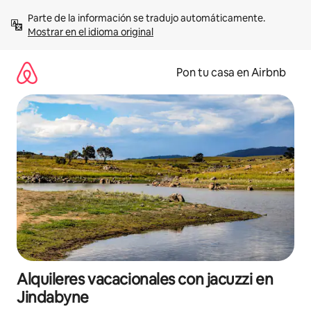
Omite
Parte de la información se tradujo automáticamente. 
el
Mostrar en el idioma original
contenido
Pon tu casa en Airbnb
Alquileres vacacionales con jacuzzi en
Jindabyne