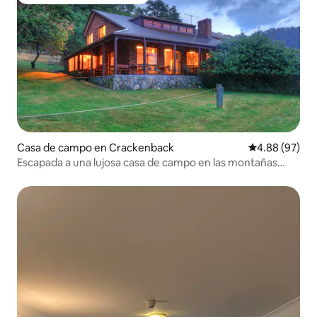
Favorito entre huéspedes
Casa de campo en Crackenback
Calificación p
4.88 (97)
Escapada a una lujosa casa de campo en las montañas
nevadas