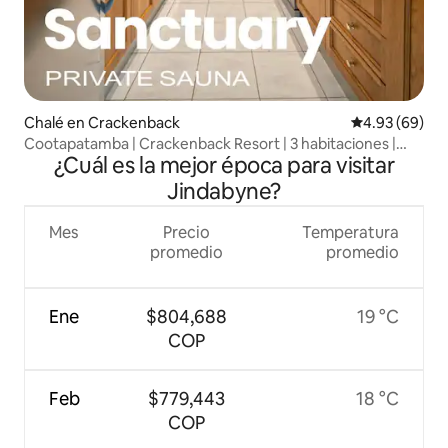
Chalé en Crackenback
Calificación p
4.93 (69)
Cootapatamba | Crackenback Resort | 3 habitaciones |
¿Cuál es la mejor época para visitar
Sauna
Jindabyne?
Mes
Precio
Temperatura
promedio
promedio
Ene
$804,688
19 °C
COP
Feb
$779,443
18 °C
COP