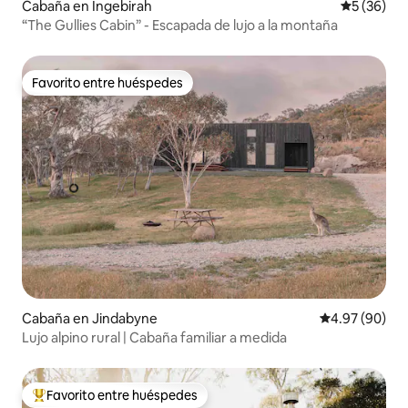
Cabaña en Ingebirah
Calificaci
5 (36)
“The Gullies Cabin” - Escapada de lujo a la montaña
Favorito entre huéspedes
Favorito entre huéspedes
Cabaña en Jindabyne
Calificación p
4.97 (90)
Lujo alpino rural | Cabaña familiar a medida
Favorito entre huéspedes
Favorito entre huéspedes preferido