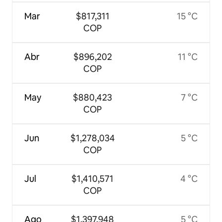
Mar
$817,311
15 °C
COP
Abr
$896,202
11 °C
COP
May
$880,423
7 °C
COP
Jun
$1,278,034
5 °C
COP
Jul
$1,410,571
4 °C
COP
Ago
$1,397,948
5 °C