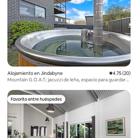
Alojamiento en Jindabyne
Calificación 
4.75 (20)
Mountain G.O.A.T.: jacuzzi de leña, espacio para guardar
bicicletas
Favorito entre huéspedes
Favorito entre huéspedes