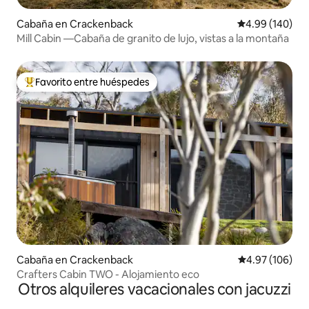
Cabaña en Crackenback
Calificación pr
4.99 (140)
Mill Cabin —Cabaña de granito de lujo, vistas a la montaña
Favorito entre huéspedes
Favorito entre huéspedes preferido
Cabaña en Crackenback
Calificación pr
4.97 (106)
Crafters Cabin TWO - Alojamiento eco
Otros alquileres vacacionales con jacuzzi