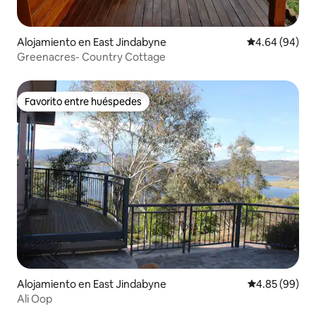
Alojamiento en East Jindabyne
Calificación p
4.64 (94)
Greenacres- Country Cottage
Favorito entre huéspedes
Favorito entre huéspedes
Alojamiento en East Jindabyne
Calificación p
4.85 (99)
Ali Oop