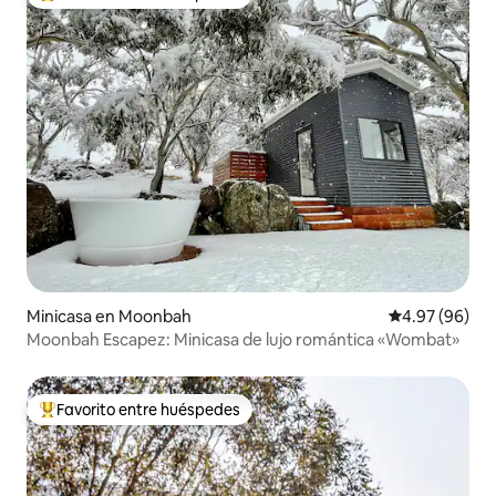
Favorito entre huéspedes preferido
Minicasa en Moonbah
Calificación p
4.97 (96)
Moonbah Escapez: Minicasa de lujo romántica «Wombat»
Favorito entre huéspedes
Favorito entre huéspedes preferido