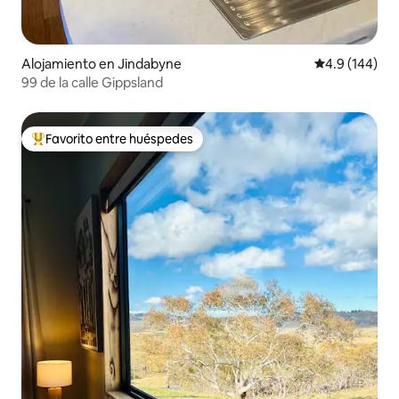
Alojamiento en Jindabyne
Calificación 
4.9 (144)
99 de la calle Gippsland
Favorito entre huéspedes
Favorito entre huéspedes preferido