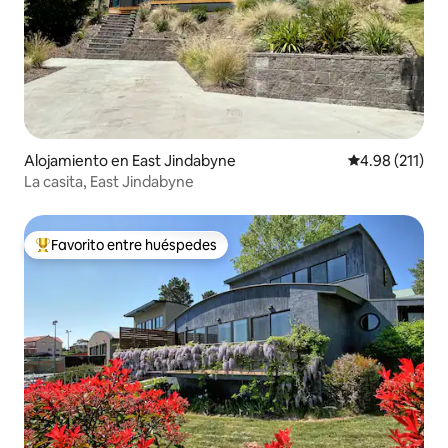
Alojamiento en East Jindabyne
Calificación p
4.98 (211)
La casita, East Jindabyne
Favorito entre huéspedes
Favorito entre huéspedes preferido