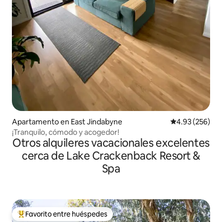
Apartamento en East Jindabyne
Calificación pr
4.93 (256)
¡Tranquilo, cómodo y acogedor!
Otros alquileres vacacionales excelentes
cerca de Lake Crackenback Resort &
Spa
Favorito entre huéspedes
Favorito entre huéspedes preferido