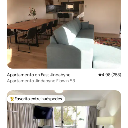
Apartamento en East Jindabyne
Calificación pr
4.98 (253)
Apartamento Jindabyne Flow n.º 3
Favorito entre huéspedes
Favorito entre huéspedes preferido