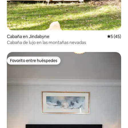
Cabaña en Jindabyne
Calificaci
5 (45)
Cabaña de lujo en las montañas nevadas
Favorito entre huéspedes
Favorito entre huéspedes