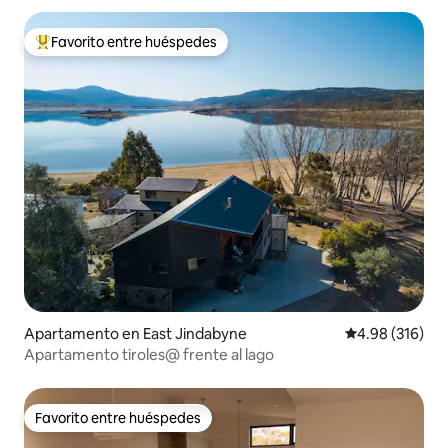
Favorito entre huéspedes
Favorito entre huéspedes preferido
Apartamento en East Jindabyne
Calificación pr
4.98 (316)
Apartamento tiroles@ frente al lago
Favorito entre huéspedes
Favorito entre huéspedes