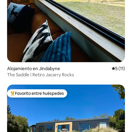
Alojamiento en Jindabyne
Calificaci
5 (11)
The Saddle | Retiro Jacarry Rocks
Favorito entre huéspedes
Favorito entre huéspedes preferido