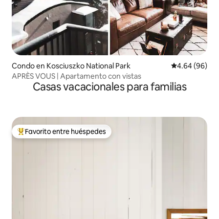
Condo en Kosciuszko National Park
Calificación p
4.64 (96)
APRÈS VOUS | Apartamento con vistas
Casas vacacionales para familias
Favorito entre huéspedes
Favorito entre huéspedes preferido