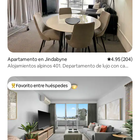
Apartamento en Jindabyne
Calificación pr
4.95 (204)
Alojamientos alpinos 401. Departamento de lujo con cama
king frente al lago
Favorito entre huéspedes
Favorito entre huéspedes preferido