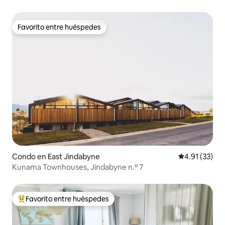
Favorito entre huéspedes
Favorito entre huéspedes
Condo en East Jindabyne
Calificación 
4.91 (33)
Kunama Townhouses, Jindabyne n.º 7
Favorito entre huéspedes
Favorito entre huéspedes preferido