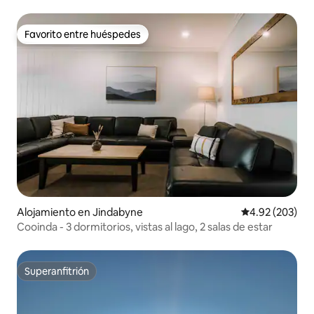
Favorito entre huéspedes
Favorito entre huéspedes
Alojamiento en Jindabyne
Calificación pr
4.92 (203)
Cooinda - 3 dormitorios, vistas al lago, 2 salas de estar
Superanfitrión
Superanfitrión