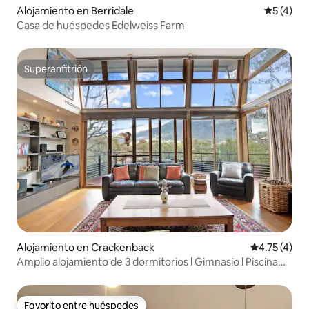
Alojamiento en Berridale
Calificac
5 (4)
Casa de huéspedes Edelweiss Farm
Superanfitrión
Superanfitrión
Alojamiento en Crackenback
Calificación
4.75 (4)
Amplio alojamiento de 3 dormitorios l Gimnasio l Piscina
cubierta l Tenis
Favorito entre huéspedes