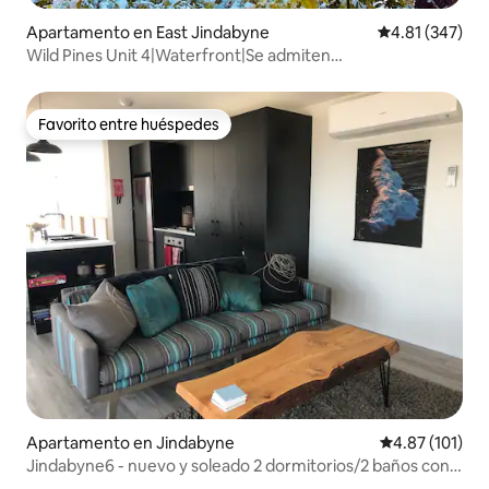
Apartamento en East Jindabyne
Calificación p
4.81 (347)
Wild Pines Unit 4|Waterfront|Se admiten
mascotas|Lago|Barbacoa
Favorito entre huéspedes
Favorito entre huéspedes
Apartamento en Jindabyne
Calificación p
4.87 (101)
Jindabyne6 - nuevo y soleado 2 dormitorios/2 baños con
vistas a la montaña