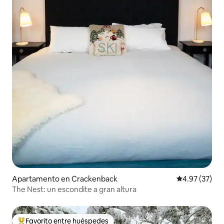
Apartamento en Crackenback
Calificación 
4.97 (37)
The Nest: un escondite a gran altura
Favorito entre huéspedes