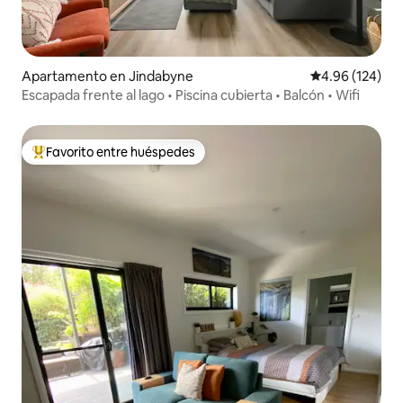
Apartamento en Jindabyne
Calificación pr
4.96 (124)
Escapada frente al lago • Piscina cubierta • Balcón • Wifi
Favorito entre huéspedes
Favorito entre huéspedes preferido