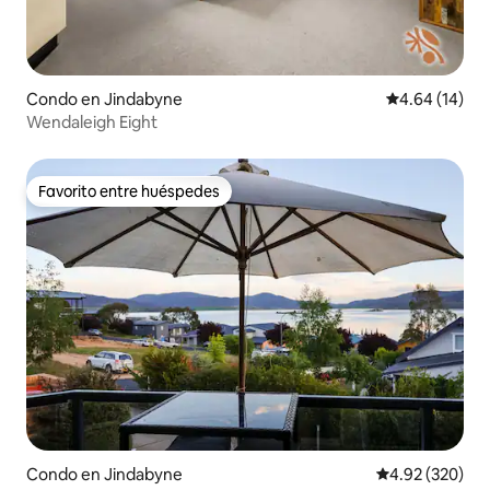
Condo en Jindabyne
Calificación 
4.64 (14)
Wendaleigh Eight
Favorito entre huéspedes
Favorito entre huéspedes
Condo en Jindabyne
Calificación pr
4.92 (320)