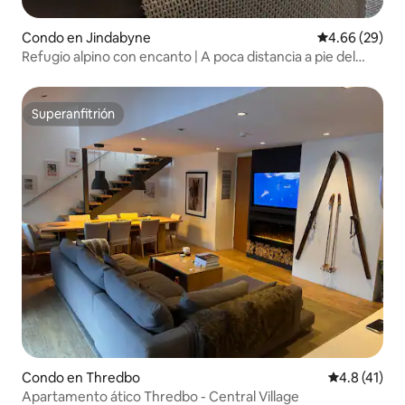
Condo en Jindabyne
Calificación p
4.66 (29)
Refugio alpino con encanto | A poca distancia a pie del
pueblo
Superanfitrión
Superanfitrión
Condo en Thredbo
Calificación
4.8 (41)
Apartamento ático Thredbo - Central Village