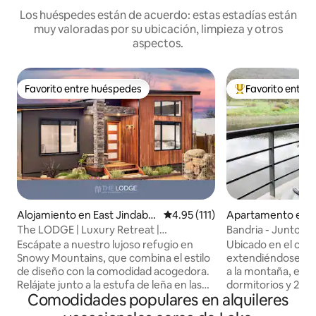
Los huéspedes están de acuerdo: estas estadías están
muy valoradas por su ubicación, limpieza y otros
aspectos.
Favorito entre huéspedes
Favorito entre
Favorito entre huéspedes
Favorito entre hu
Alojamiento en East Jindaby
Calificación promedio: 4.95 de 5
4.95 (111)
Apartamento en 
ne
ck
The LODGE | Luxury Retreat |
Bandria - Junto al 
East Jindabyne
Escápate a nuestro lujoso refugio en
Ubicado en el cent
Snowy Mountains, que combina el estilo
extendiéndose sob
de diseño con la comodidad acogedora.
a la montaña, est
Relájate junto a la estufa de leña en las
dormitorios y 2 ba
Comodidades populares en alquileres
noches frías con calefacción por suelo
centro, es adecuad
radiante para tener los dedos de los pies
semana romántico