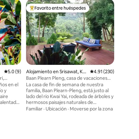
Alojamie
Favorito entre huéspedes
Favorito entre huéspedes preferido
Casa con
Ubicada 
cerca de 
casa ofre
amantes 
altos árb
Ubicació
naturalez
tranquilo
dos dorm
con una 
Calificación promedio: 5.0 de 5, 9 reseñas
5.0 (9)
Alojamiento en Srisawat, Ka
Calificación promedio: 
4.91 (230)
pueden p
nchanaburi
a petició
i,
Baan Plearn Pleng, casa de vacaciones
o familia
privada junto al río
ños en el
La casa de fin de semana de nuestra
y lista pa
familia, Baan Plearn-Pleng, está justo al
lado del río Kwai Yai, rodeada de árboles y
Calentador
hermosos paisajes naturales de
a
montañas, bosques y ríos. Ubicada en un
Familiar
·
Ubicación
·
Moverse por la zona
 hervido
terreno de 2 acres, nuestra casa es de
atis.
estilo moderno de casa de cristal con
uega en
vista panorámica a la naturaleza. Puedes
 de 100
disfrutar nadando y haciendo kayak en el
or si
río, relajándote en el muelle del río y