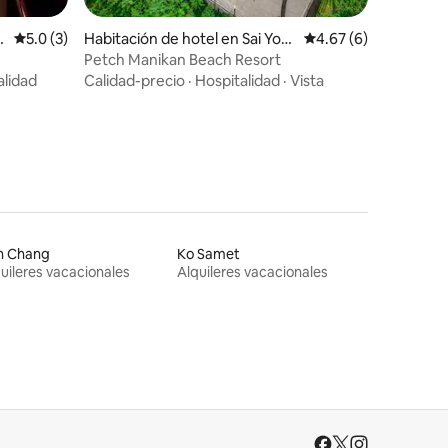
Calificación promedio: 5.0 de 5, 3 reseñas
5.0 (3)
Habitación de hotel en Sai Yok
Calificación promedio
4.67 (6)
District
Petch Manikan Beach Resort
alidad
Calidad-precio
·
Hospitalidad
·
Vista
h Chang
Ko Samet
uileres vacacionales
Alquileres vacacionales