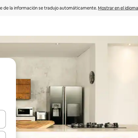
e de la información se tradujo automáticamente. 
Mostrar en el idioma
n las teclas de flecha hacia arriba y hacia abajo o explora con el tact