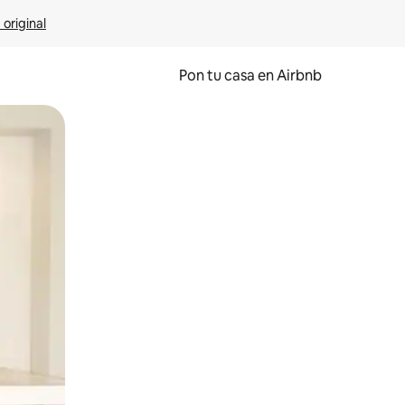
 original
Pon tu casa en Airbnb
o o desliza el dedo.