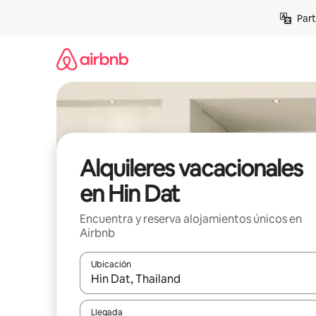
Omite
Part
el
contenido
Alquileres vacacionales
en Hin Dat
Encuentra y reserva alojamientos únicos en
Airbnb
Ubicación
Cuando los resultados estén disponibles, navega co
Llegada