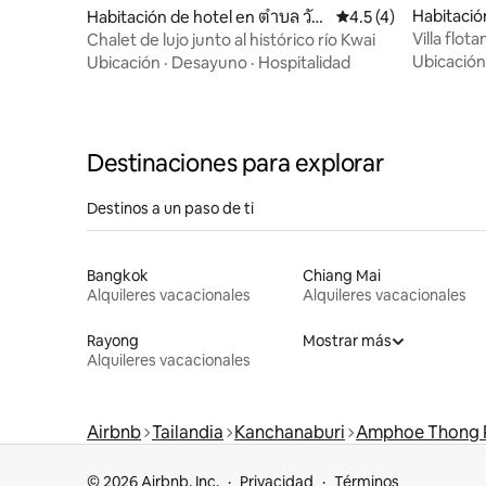
Habitación
Habitación de hotel en ตำบล วัง
Calificación promedi
4.5 (4)
กระแจะ
Villa flota
Chalet de lujo junto al histórico río Kwai
privada
Ubicación
Ubicación
·
Desayuno
·
Hospitalidad
Destinaciones para explorar
Destinos a un paso de ti
Bangkok
Chiang Mai
Alquileres vacacionales
Alquileres vacacionales
Rayong
Mostrar más
Alquileres vacacionales
Airbnb
Tailandia
Kanchanaburi
Amphoe Thong 
© 2026 Airbnb, Inc.
Privacidad
Términos