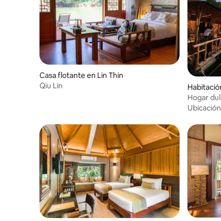
Casa flotante en Lin Thin
Qiu Lin
Habitació
ae Chalap
Hogar dul
Ubicación