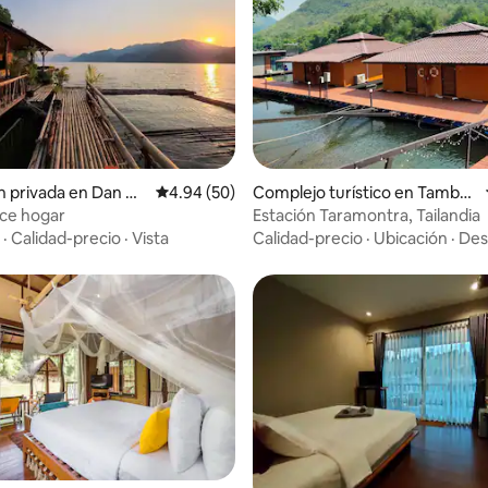
n privada en Dan M
Calificación promedio: 4.94 de 5, 50 reseñas
4.94 (50)
Complejo turístico en Tambo
n Tha Kradan
ce hogar
Estación Taramontra, Tailandia
·
Calidad-precio
·
Vista
Calidad-precio
·
Ubicación
·
Des