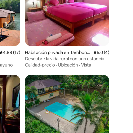
Calificación promedio: 4.88 de 5, 17 reseñas
4.88 (17)
Habitación privada en Tambon T
Calificación promed
5.0 (4)
ha Sao
Descubre la vida rural con una estancia
en casa de Yayee
ayuno
Calidad-precio
·
Ubicación
·
Vista