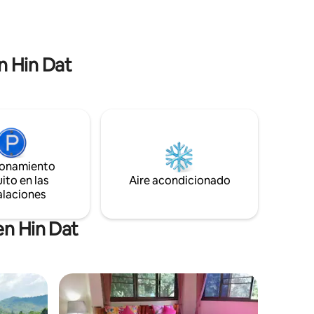
r fotos en
disfrutando de la fascinante naturaleza y
serenidad. Una vida lenta y lujosa en
metros
medio de la naturaleza, perfecta para tu
de Erawan.
escapada de la ciudad.
n Hin Dat
ionamiento
ito en las
Aire acondicionado
alaciones
en Hin Dat