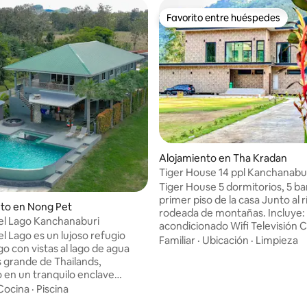
Favorito entre huéspedes
Favorito entre huéspedes
Alojamiento en Tha Kradan
Tiger House 14 ppl Kanchanabur
cascada de Erawan
Tiger House 5 dormitorios, 5 ba
primer piso de la casa Junto al río y
to en Nong Pet
rodeada de montañas. Incluye: aire
el Lago Kanchanaburi
acondicionado Wifi Televisión 
l Lago es un lujoso refugio
de agua Parrilla 500 baños extr
Familiar
·
Ubicación
·
Limpieza
ago con vistas al lago de agua
Desayuno (huevos fritos, arroz
 grande de Thailands,
con cerdo) Ofrecemos kayak gr
o: 5.0 de 5, 8 reseñas
 en un tranquilo enclave
Pesca (ustedes se preparan) J
solo 18 km al norte de las
Cocina
·
Piscina
una balsa húmeda (el precio es
ascadas de Erawan. La
bahts por persona) Perra labrad