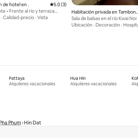
 de hotel en .
Calificación promedio: 5.0 de 5, 3 reseñas
5.0 (3)
o: 4.5 de 5, 4 reseñas
nte • Frente al río y terraza
Habitación privada en Tambon
·
Calidad-precio
·
Vista
Wang Krachae
Sala de balsas en el río Kwai Noi
Ubicación
·
Decoración
·
Hospit
Pattaya
Hua Hin
Ko
Alquileres vacacionales
Alquileres vacacionales
Alq
Pha Phum
Hin Dat