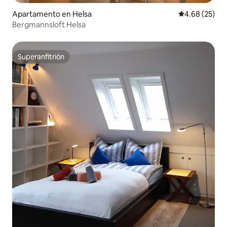
Apartamento en Helsa
Calificación p
4.68 (25)
Bergmannsloft Helsa
Superanfitrión
Superanfitrión