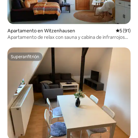
Apartamento en Witzenhausen
Calificaci
5 (91)
Apartamento de relax con sauna y cabina de infrarrojos
de uso exclusivo
Superanfitrión
Superanfitrión