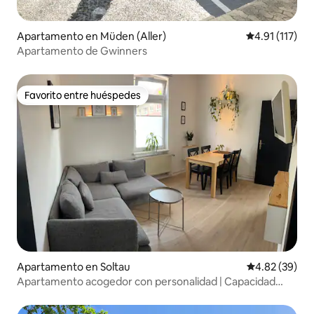
Apartamento en Müden (Aller)
Calificación p
4.91 (117)
Apartamento de Gwinners
Favorito entre huéspedes
Favorito entre huéspedes
Apartamento en Soltau
Calificación p
4.82 (39)
Apartamento acogedor con personalidad | Capacidad
para 3 personas