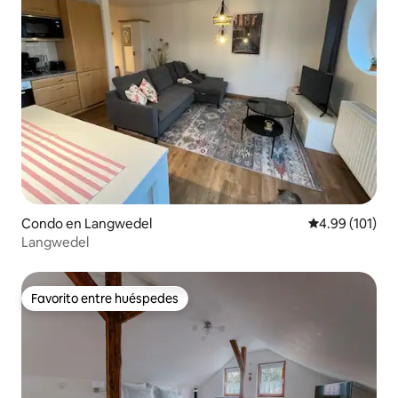
Condo en Langwedel
Calificación p
4.99 (101)
Langwedel
Favorito entre huéspedes
Favorito entre huéspedes