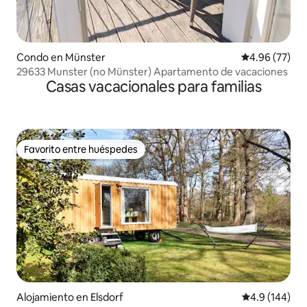
Condo en Münster
Calificación p
4.96 (77)
29633 Munster (no Münster) Apartamento de vacaciones
Casas vacacionales para familias
Favorito entre huéspedes
Favorito entre huéspedes
Alojamiento en Elsdorf
Calificación 
4.9 (144)