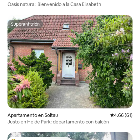
Oasis natural: Bienvenido a la Casa Elisabeth
Superanfitrión
Superanfitrión
Apartamento en Soltau
Calificación 
4.66 (61)
Justo en Heide Park: departamento con balcón