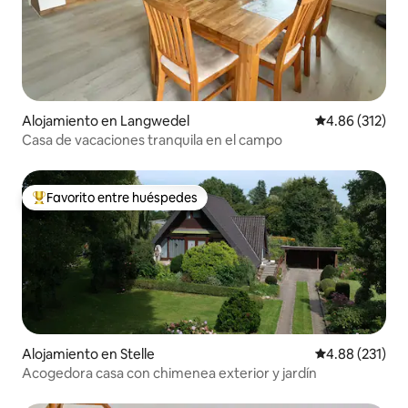
Alojamiento en Langwedel
Calificación p
4.86 (312)
Casa de vacaciones tranquila en el campo
Favorito entre huéspedes
Favorito entre huéspedes preferido
Alojamiento en Stelle
Calificación p
4.88 (231)
Acogedora casa con chimenea exterior y jardín