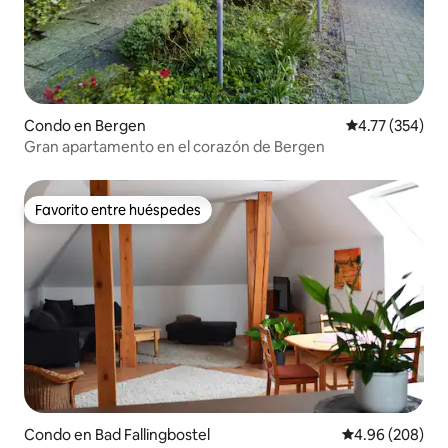
Condo en Bergen
Calificación p
4.77 (354)
Gran apartamento en el corazón de Bergen
Favorito entre huéspedes
Favorito entre huéspedes
Condo en Bad Fallingbostel
Calificación pr
4.96 (208)