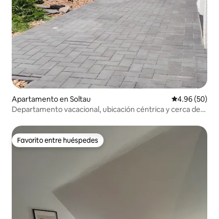
Apartamento en Soltau
Calificación p
4.96 (50)
Departamento vacacional, ubicación céntrica y cerca de
Heide Park
Favorito entre huéspedes
Favorito entre huéspedes