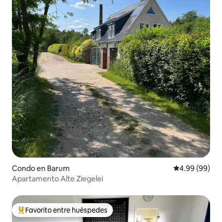
Condo en Barum
Calificación p
4.99 (99)
Apartamento Alte Ziegelei
Favorito entre huéspedes
Favorito entre huéspedes preferido