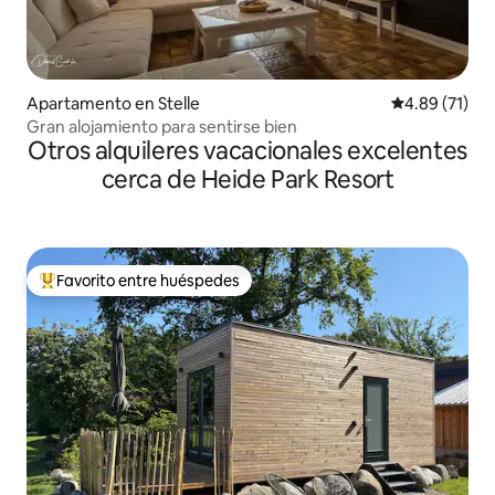
Apartamento en Stelle
Calificación 
4.89 (71)
Gran alojamiento para sentirse bien
Otros alquileres vacacionales excelentes
cerca de Heide Park Resort
Favorito entre huéspedes
Favorito entre huéspedes preferido