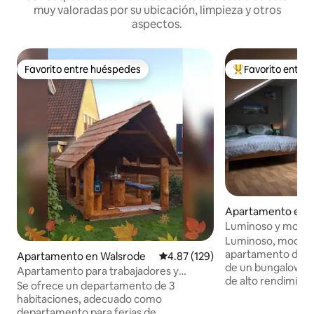
muy valoradas por su ubicación, limpieza y otros
aspectos.
Favorito entre huéspedes
Favorito entre
Favorito entre huéspedes
Favorito entre hu
Apartamento en O
e
Luminoso y moder
ático de un bunga
Luminoso, modern
apartamento de va
Apartamento en Walsrode
Calificación promedio: 4.87 de 5
4.87 (129)
de un bungalow co
Apartamento para trabajadores y
de alto rendimient
vacaciones Mel's Cosy home
Se ofrece un departamento de 3
personas, en una z
habitaciones, adecuado como
borde del bosque.
departamento para ferias de