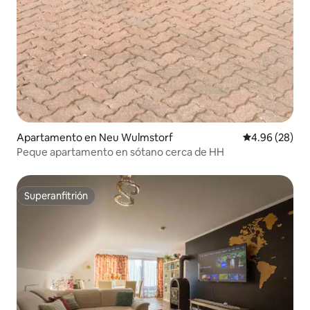
Apartamento en Neu Wulmstorf
Calificación p
4.96 (28)
Peque apartamento en sótano cerca de HH
Superanfitrión
Superanfitrión