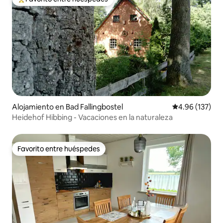
Favorito entre huéspedes preferido
Alojamiento en Bad Fallingbostel
Calificación p
4.96 (137)
Heidehof Hibbing - Vacaciones en la naturaleza
Favorito entre huéspedes
Favorito entre huéspedes