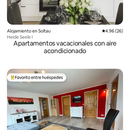
Alojamiento en Soltau
Calificación p
4.96 (26)
Heide Seele I
Apartamentos vacacionales con aire
acondicionado
Favorito entre huéspedes
Favorito entre huéspedes preferido