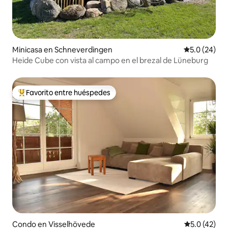
Minicasa en Schneverdingen
Calificación
5.0 (24)
Heide Cube con vista al campo en el brezal de Lüneburg
Favorito entre huéspedes
Favorito entre huéspedes preferido
Condo en Visselhövede
Calificación
5.0 (42)