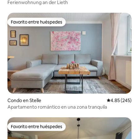
Ferienwohnung an der Lieth
Favorito entre huéspedes
Favorito entre huéspedes
Condo en Stelle
Calificación pr
4.85 (245)
Apartamento romántico en una zona tranquila
Favorito entre huéspedes
Favorito entre huéspedes