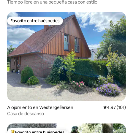
Tiempo libre en una pequeña casa con estilo
Favorito entre huéspedes
Favorito entre huéspedes
Alojamiento en Westergellersen
Calificación p
4.97 (101)
Casa de descanso
Favorito entre huéspedes