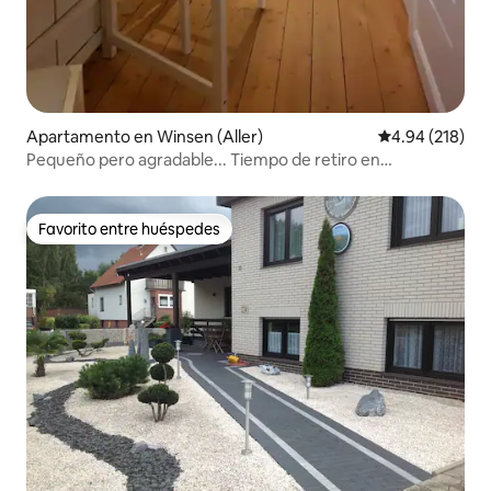
Apartamento en Winsen (Aller)
Calificación pr
4.94 (218)
Pequeño pero agradable... Tiempo de retiro en
«Luis'chen»
Favorito entre huéspedes
Favorito entre huéspedes