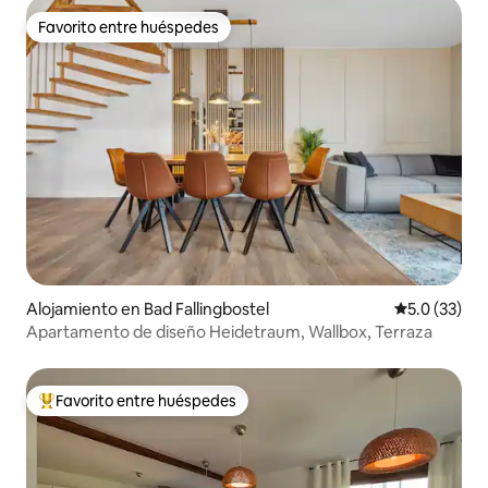
Favorito entre huéspedes
Favorito entre huéspedes
Alojamiento en Bad Fallingbostel
Calificación
5.0 (33)
Apartamento de diseño Heidetraum, Wallbox, Terraza
Favorito entre huéspedes
Favorito entre huéspedes preferido