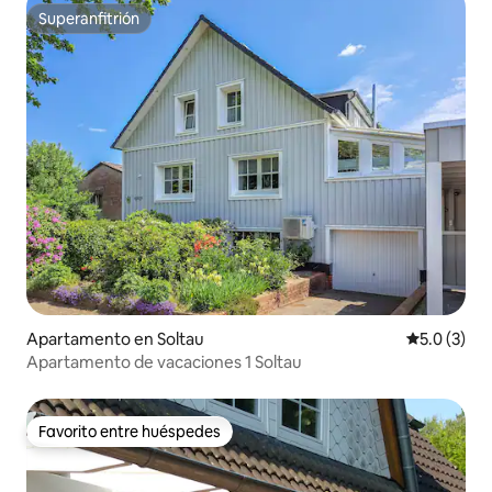
Superanfitrión
Superanfitrión
Apartamento en Soltau
Calificació
5.0 (3)
Apartamento de vacaciones 1 Soltau
Favorito entre huéspedes
Favorito entre huéspedes