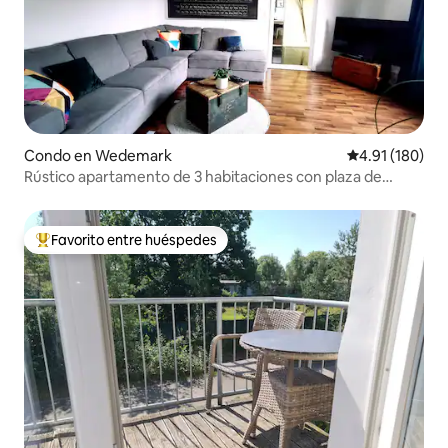
Condo en Wedemark
Calificación p
4.91 (180)
Rústico apartamento de 3 habitaciones con plaza de
aparcamiento privada
Favorito entre huéspedes
Favorito entre huéspedes preferido