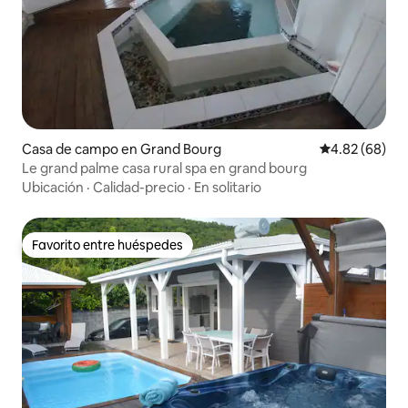
Casa de campo en Grand Bourg
Calificación p
4.82 (68)
Le grand palme casa rural spa en grand bourg
Ubicación
·
Calidad-precio
·
En solitario
Favorito entre huéspedes
Favorito entre huéspedes