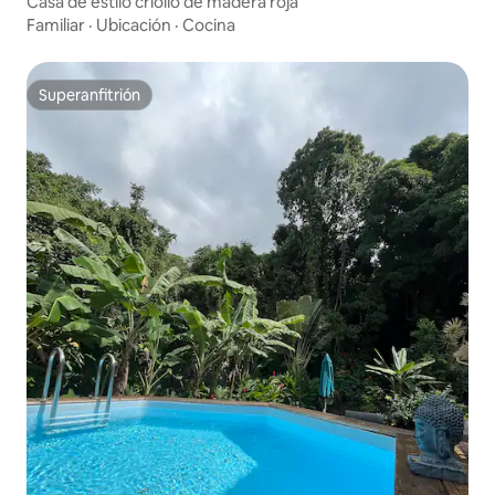
Casa de estilo criollo de madera roja
Familiar
·
Ubicación
·
Cocina
Superanfitrión
Superanfitrión