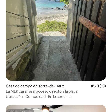
Casa de campo en Terre-de-Haut
Calificación
5.0 (10)
La MER casa rural acceso directo a la playa
Ubicación
·
Comodidad
·
En la cercanía