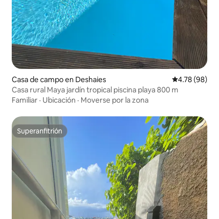
Casa de campo en Deshaies
Calificación p
4.78 (98)
Casa rural Maya jardín tropical piscina playa 800 m
Familiar
·
Ubicación
·
Moverse por la zona
Superanfitrión
Superanfitrión