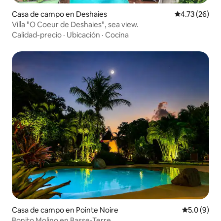
Casa de campo en Deshaies
Calificación 
4.73 (26)
Villa "O Coeur de Deshaies", sea view.
Calidad-precio
·
Ubicación
·
Cocina
Casa de campo en Pointe Noire
Calificació
5.0 (9)
Bonito Molino en Basse-Terre