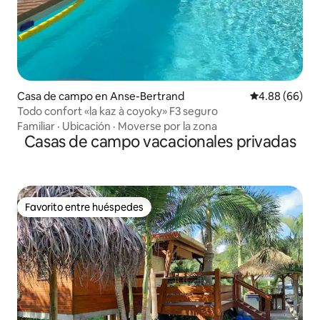
Casa de campo en Anse-Bertrand
Calificación p
4.88 (66)
Todo confort «la kaz à coyoky» F3 seguro
Familiar
·
Ubicación
·
Moverse por la zona
Casas de campo vacacionales privadas
Favorito entre huéspedes
Favorito entre huéspedes