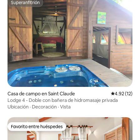
Superanfitrión
Superanfitrión
Casa de campo en Saint Claude
Calificación 
4.92 (12)
Lodge 4 - Doble con bañera de hidromasaje privada
Ubicación
·
Decoración
·
Vista
Favorito entre huéspedes
Favorito entre huéspedes