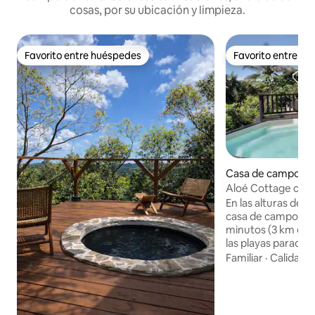
cosas, por su ubicación y limpieza.
Favorito entre huéspedes
Favorito entre h
Favorito entre huéspedes
Favorito entre h
Casa de campo en
nne
Aloé Cottage con 
En las alturas de 
casa de campo priv
minutos (3 km en c
las playas paradisí
Jolan y el pueblo. Gracias a su posición
Familiar
·
Calidad-
dominante, la pro
beneficia de un e
de una ventilación natural. 
amantes de la natu