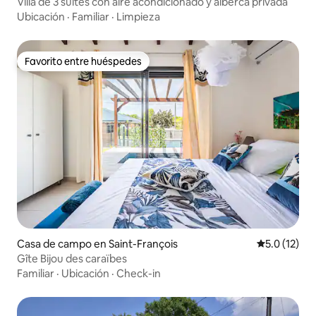
Villa de 3 suites con aire acondicionado y alberca privada
Ubicación
·
Familiar
·
Limpieza
Favorito entre huéspedes
Favorito entre huéspedes
Casa de campo en Saint-François
Calificación
5.0 (12)
Gîte Bijou des caraïbes
Familiar
·
Ubicación
·
Check-in