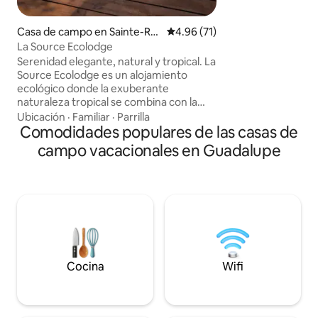
campo con piscina
una zona verde, le
Casa de campo en Sainte-Ro
Calificación promedio: 4.96 de 
4.96 (71)
tranquilidad, la ca
se
La Source Ecolodge
recargar las pilas 
Serenidad elegante, natural y tropical. La
Source Ecolodge es un alojamiento
ecológico donde la exuberante
naturaleza tropical se combina con la
comodidad elegante para ofrecer una
Ubicación
·
Familiar
·
Parrilla
experiencia única. Disfruta de un
Comodidades populares de las casas de
elegante espacio de alrededor de 100 m²
campo vacacionales en Guadalupe
con cocina-bar, recámara doble,
regadera al aire libre con vista al mar y un
ponchera (tina de agua de río,
temperatura natural del agua) en la
terraza frente al mar. WiFi Starlink de
alta velocidad en toda la propiedad. Se
envía una guía de bienvenida al realizar la
reservación. Incluye gastos de limpieza.
Cocina
Wifi