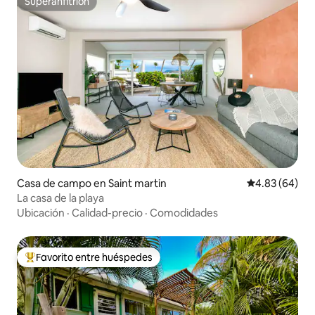
Superanfitrión
Superanfitrión
Casa de campo en Saint martin
Calificación p
4.83 (64)
La casa de la playa
Ubicación
·
Calidad-precio
·
Comodidades
Favorito entre huéspedes
Favorito entre huéspedes preferido