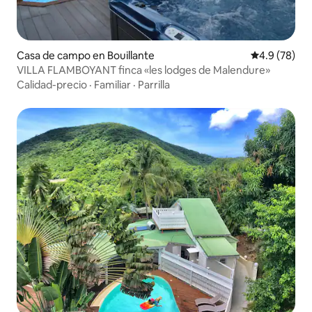
Casa de campo en Bouillante
Calificación
4.9 (78)
VILLA FLAMBOYANT finca «les lodges de Malendure»
Calidad-precio
·
Familiar
·
Parrilla