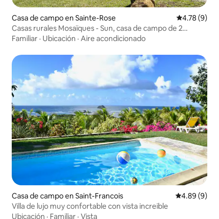
Casa de campo en Sainte-Rose
Calificación
4.78 (9)
Casas rurales Mosaïques - Sun, casa de campo de 2
dormitorios, 90 m²
Familiar
·
Ubicación
·
Aire acondicionado
Casa de campo en Saint-Francois
Calificación 
4.89 (9)
Villa de lujo muy confortable con vista increible
Ubicación
·
Familiar
·
Vista