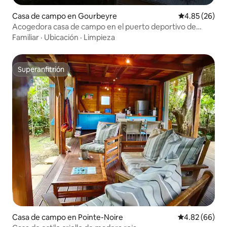
Casa de campo en Gourbeyre
Calificación p
4.85 (26)
Acogedora casa de campo en el puerto deportivo de
Rivière-Sens
Familiar
·
Ubicación
·
Limpieza
Superanfitrión
Superanfitrión
Casa de campo en Pointe-Noire
Calificación p
4.82 (66)