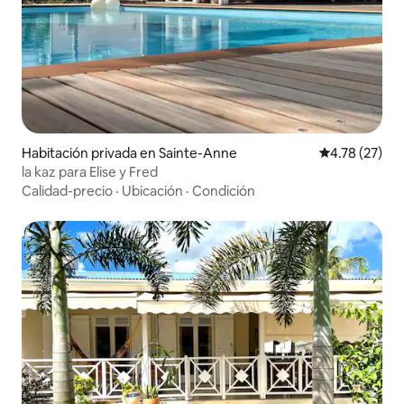
Habitación privada en Sainte-Anne
Calificación 
4.78 (27)
la kaz para Elise y Fred
Calidad-precio
·
Ubicación
·
Condición