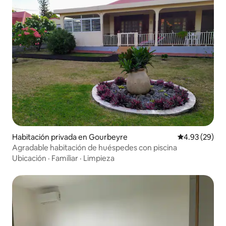
Habitación privada en Gourbeyre
Calificación p
4.93 (29)
Agradable habitación de huéspedes con piscina
Ubicación
·
Familiar
·
Limpieza