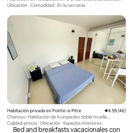
Sainte Rose
Ubicación
·
Comodidad
·
En la cercanía
Habitación privada en Pointe-à-Pitre
Calificación 
4.59 (46)
Chanoyu: Habitación de huéspedes doble muelle
cruceros
Calidad-precio
·
Ubicación
·
Espacios interiores
Bed and breakfasts vacacionales con