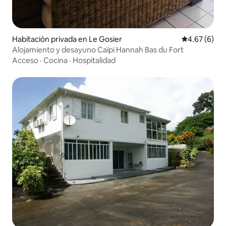
Habitación privada en Le Gosier
Calificación
4.67 (6)
Alojamiento y desayuno Caïpi Hannah Bas du Fort
Acceso
·
Cocina
·
Hospitalidad