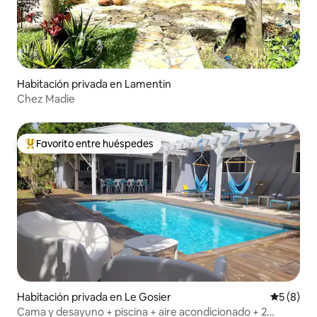
Habitación privada en Lamentin
Chez Madie
Favorito entre huéspedes
Favorito entre huéspedes preferido
Habitación privada en Le Gosier
Calificac
5 (8)
Cama y desayuno + piscina + aire acondicionado + 2