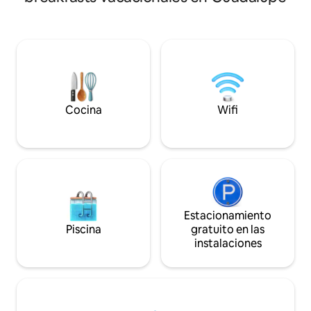
Carbet et piscine à
accessible en par
frigo privatif. Impé
présence des anim
des chats sociables
Cocina
Wifi
Estacionamiento
Piscina
gratuito en las
instalaciones