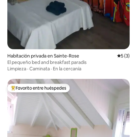
Habitación privada en Sainte-Rose
Calificac
5 (3)
El pequeño bed and breakfast paradis
Limpieza
·
Caminata
·
En la cercanía
Favorito entre huéspedes
Favorito entre huéspedes preferido