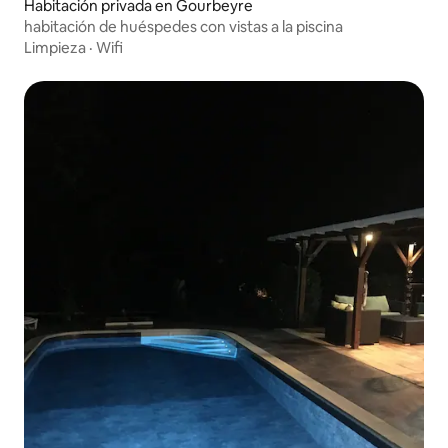
Habitación privada en Gourbeyre
habitación de huéspedes con vistas a la piscina
Limpieza
·
Wifi