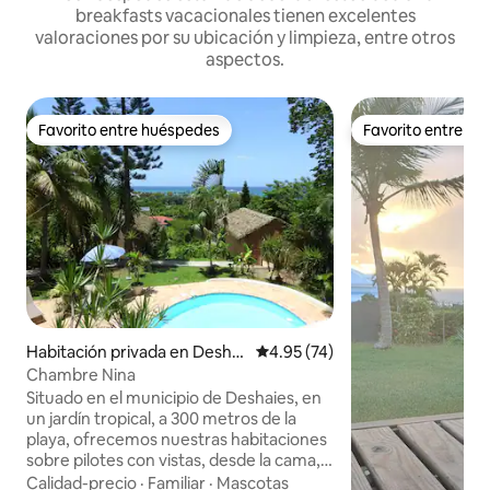
breakfasts vacacionales tienen excelentes
valoraciones por su ubicación y limpieza, entre otros
aspectos.
Favorito entre huéspedes
Favorito entre h
Favorito entre huéspedes
Favorito entre h
Habitación privada en Deshai
Calificación promedio: 4.95 de 
4.95 (74)
es
Chambre Nina
Situado en el municipio de Deshaies, en
un jardín tropical, a 300 metros de la
playa, ofrecemos nuestras habitaciones
sobre pilotes con vistas, desde la cama,
al mar Caribe... Habitación equipada con
Calidad-precio
·
Familiar
·
Mascotas