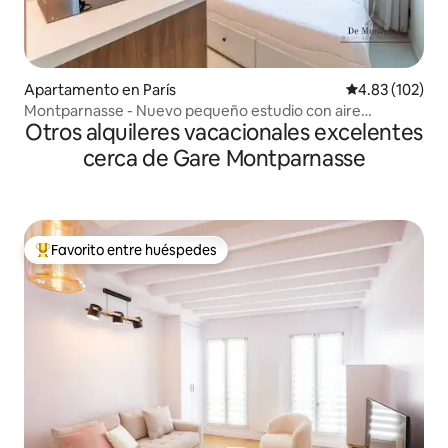
Apartamento en París
Calificación p
4.83 (102)
Montparnasse - Nuevo pequeño estudio con aire
Otros alquileres vacacionales excelentes
acondicionado
cerca de Gare Montparnasse
Favorito entre huéspedes
Favorito entre huéspedes preferido