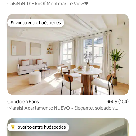
CaBiN iN ThE RoOf Montmartre View♥
Favorito entre huéspedes
Favorito entre huéspedes
Condo en París
Calificación 
4.9 (104)
¡Marais! Apartamento NUEVO ~ Elegante, soleado y
cómodo
Favorito entre huéspedes
Favorito entre huéspedes preferido