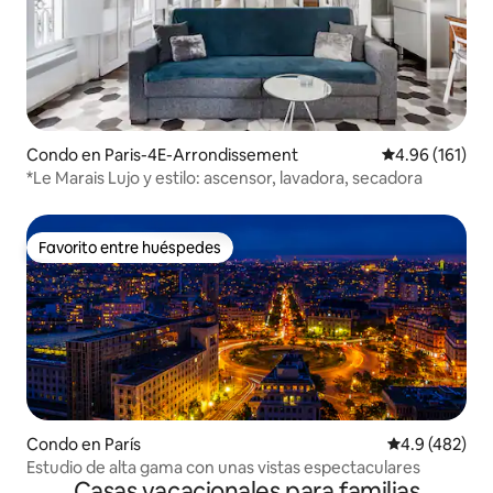
Condo en Paris-4E-Arrondissement
Calificación p
4.96 (161)
*Le Marais Lujo y estilo: ascensor, lavadora, secadora
Favorito entre huéspedes
Favorito entre huéspedes
Condo en París
Calificación 
4.9 (482)
Estudio de alta gama con unas vistas espectaculares
Casas vacacionales para familias