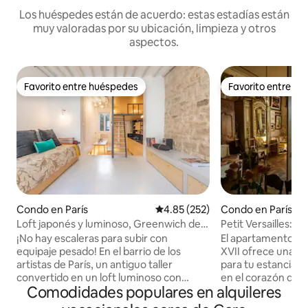
Los huéspedes están de acuerdo: estas estadías están
muy valoradas por su ubicación, limpieza y otros
aspectos.
Favorito entre huéspedes
Favorito entre h
Favorito entre huéspedes
Favorito entre h
Condo en París
Calificación promedio: 4.85 de 5
4.85 (252)
Condo en París
Loft japonés y luminoso, Greenwich de
Petit Versailles: 
París
en el centro de Par
¡No hay escaleras para subir con
El apartamento Peti
equipaje pesado! En el barrio de los
XVII ofrece una e
artistas de París, un antiguo taller
para tu estancia e
convertido en un loft luminoso con
en el corazón de Pa
Comodidades populares en alquileres
detalles cuidados y lujosos: piedra a la
Marais, en Rue du 
vista, hormigón encerado, calefacción
calles más antigua