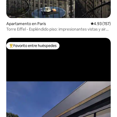
Apartamento en París
Calificación p
4.93 (157)
Torre Eiffel - Espléndido piso: impresionantes vistas y aire
acondicionado
Favorito entre huéspedes
Favorito entre huéspedes preferido