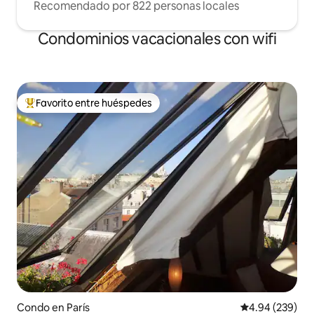
Recomendado por 822 personas locales
Condominios vacacionales con wifi
Favorito entre huéspedes
Favorito entre huéspedes preferido
Condo en París
Calificación pr
4.94 (239)