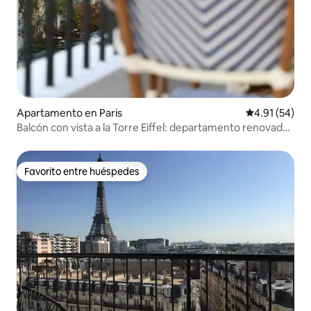
Apartamento en París
Calificación 
4.91 (54)
Balcón con vista a la Torre Eiffel: departamento renovado
con aire acondicionado
Favorito entre huéspedes
Favorito entre huéspedes