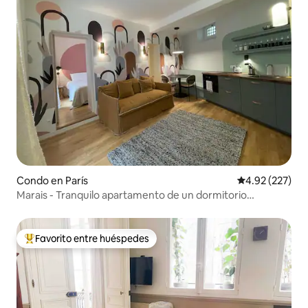
Condo en París
Calificación pr
4.92 (227)
Marais - Tranquilo apartamento de un dormitorio
decorado con buen gusto
Favorito entre huéspedes
Favorito entre huéspedes preferido