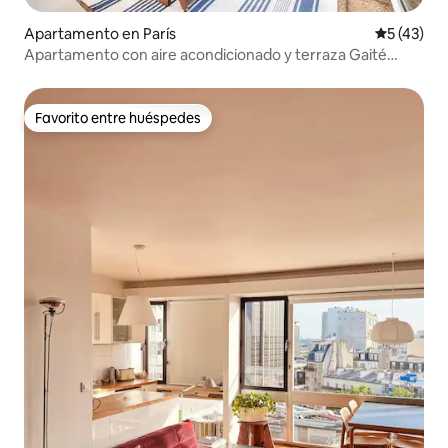
Apartamento en París
Calificaci
5 (43)
Apartamento con aire acondicionado y terraza Gaité
Montparnasse
Favorito entre huéspedes
Favorito entre huéspedes