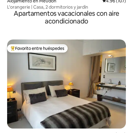
Alojamiento en Meudon
Calificación pr
4.96 (107)
L'orangerie | Casa, 2 dormitorios y jardín
Apartamentos vacacionales con aire
acondicionado
Favorito entre huéspedes
Favorito entre huéspedes preferido