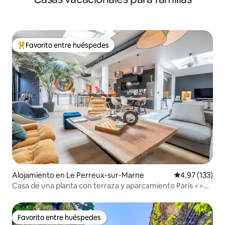
Favorito entre huéspedes
Favorito entre huéspedes preferido
Alojamiento en Le Perreux-sur-Marne
Calificación p
4.97 (133)
Casa de una planta con terraza y aparcamiento París <>
Disney
Favorito entre huéspedes
Favorito entre huéspedes