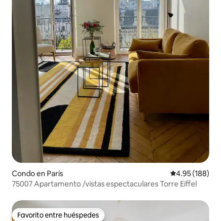
Condo en París
Calificación pr
4.95 (188)
75007 Apartamento /vistas espectaculares Torre Eiffel
Favorito entre huéspedes
Favorito entre huéspedes