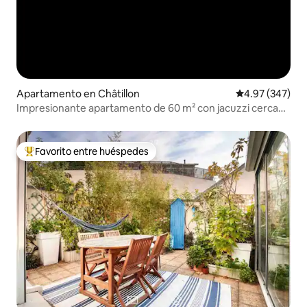
Apartamento en Châtillon
Calificación pr
4.97 (347)
Impresionante apartamento de 60 m² con jacuzzi cerca
de París
Favorito entre huéspedes
Favorito entre huéspedes preferido