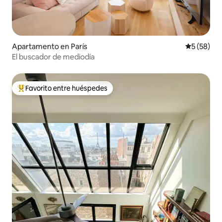
Apartamento en París
Calificaci
5 (58)
El buscador de mediodía
Favorito entre huéspedes
Favorito entre huéspedes preferido