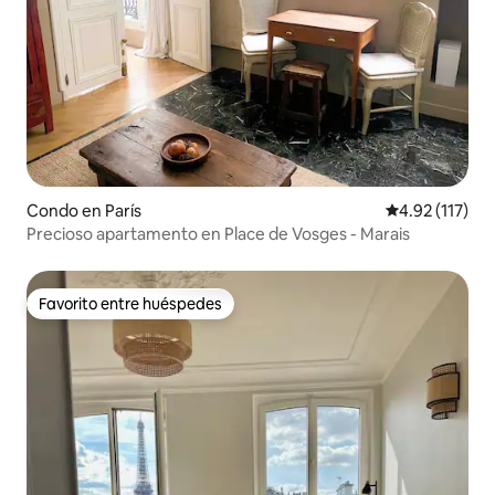
Condo en París
Calificación p
4.92 (117)
Precioso apartamento en Place de Vosges - Marais
Favorito entre huéspedes
Favorito entre huéspedes