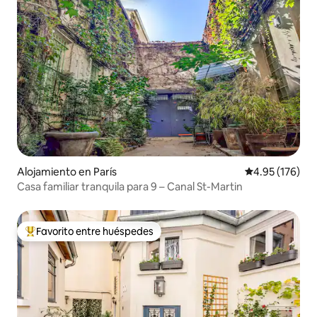
Alojamiento en París
Calificación p
4.95 (176)
Casa familiar tranquila para 9 – Canal St-Martin
Favorito entre huéspedes
Favorito entre huéspedes preferido