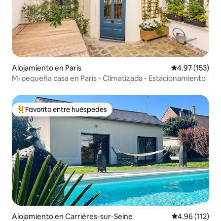
Alojamiento en París
Calificación p
4.97 (153)
Mi pequeña casa en París - Climatizada - Estacionamiento
Favorito entre huéspedes
Favorito entre huéspedes preferido
Alojamiento en Carrières-sur-Seine
Calificación p
4.96 (112)