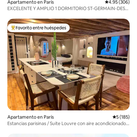
Apartamento en París
Calificación pr
4.95 (306)
EXCELENTE Y AMPLIO 1 DORMITORIO ST-GERMAIN-DES-
PRES
Favorito entre huéspedes
Favorito entre huéspedes preferido
Apartamento en París
Calificació
5 (185)
Estancias parisinas / Suite Louvre con aire acondicionado /
5*