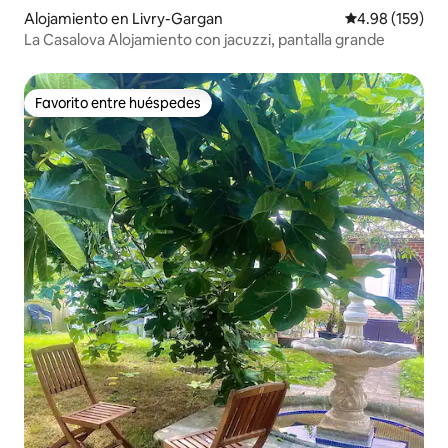
Alojamiento en Livry-Gargan
Calificación pr
4.98 (159)
La Casalova Alojamiento con jacuzzi, pantalla grande
Favorito entre huéspedes
Favorito entre huéspedes