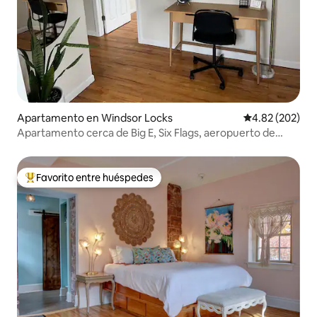
Apartamento en Windsor Locks
Calificación pr
4.82 (202)
Apartamento cerca de Big E, Six Flags, aeropuerto de
Bradley
Favorito entre huéspedes
Favorito entre huéspedes preferido