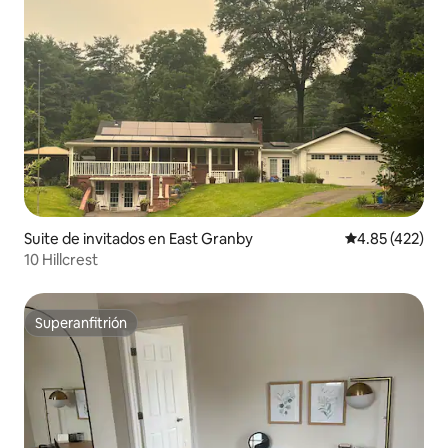
Suite de invitados en East Granby
Calificación pr
4.85 (422)
10 Hillcrest
Superanfitrión
Superanfitrión