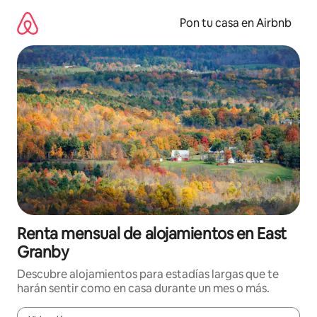
Omite
el
Pon tu casa en Airbnb
contenido
Renta mensual de alojamientos en East
Granby
Descubre alojamientos para estadías largas que te
harán sentir como en casa durante un mes o más.