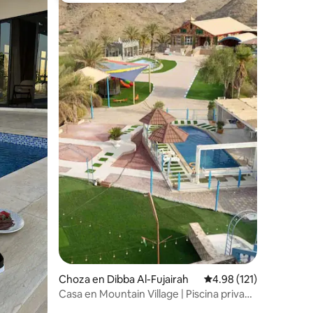
Choza en Dibba Al-Fujairah
Calificación promedio: 
4.98 (121)
Casa en Mountain Village | Piscina privada
| Mountain V