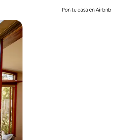
Pon tu casa en Airbnb
o o desliza el dedo.