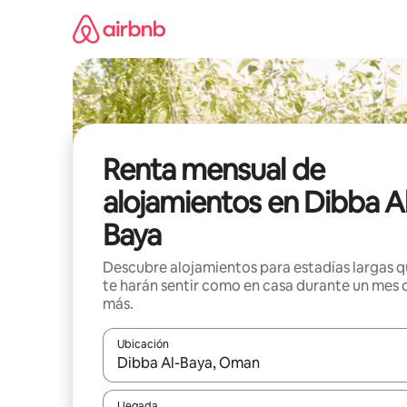
Omite
el
contenido
Renta mensual de
alojamientos en Dibba A
Baya
Descubre alojamientos para estadías largas 
te harán sentir como en casa durante un mes 
más.
Ubicación
Cuando los resultados estén disponibles, navega co
Llegada