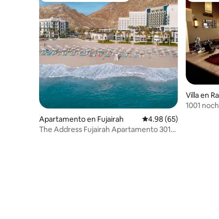
Villa en R
1001 noche
completas
Apartamento en Fujairah
Calificación promedio:
4.98 (65)
The Address Fujairah Apartamento 3011
Planta baja