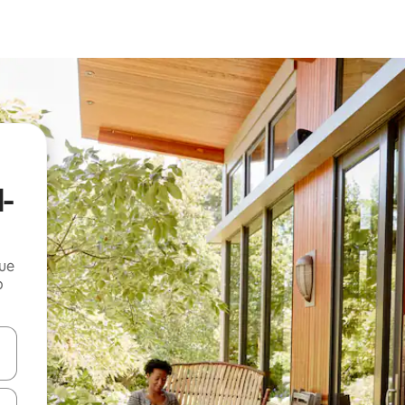
l-
que
o
n las teclas de flecha hacia arriba y hacia abajo o explora con el tact