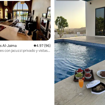
as Al-Jaima
Calificación promedio: 4.97 de 5, 96 reseñas
4.97 (96)
s con jacuzzi privado y vistas
 al mar
 4.98 de 5, 65 reseñas