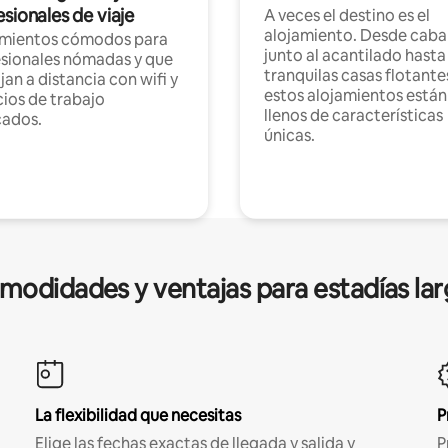
sionales de viaje
A veces el destino es el
alojamiento. Desde caba
amientos cómodos para
junto al acantilado hasta
sionales nómadas y que
tranquilas casas flotante
jan a distancia con wifi y
estos alojamientos están
ios de trabajo
llenos de características
cados.
únicas.
modidades y ventajas para estadías lar
La flexibilidad que necesitas
P
Elige las fechas exactas de llegada y salida y
P