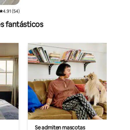
Calificación promedio: 4.91 de 5, 54 reseñas
4.91 (54)
s fantásticos
Se admiten mascotas