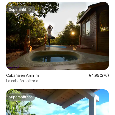
Superanfitrión
Superanfitrión
Cabaña en Amirim
Calificación pr
4.95 (276)
La cabaña solitaria
Superanfitrión
Superanfitrión