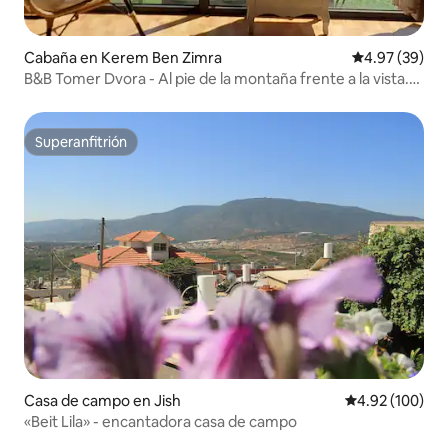
Cabaña en Kerem Ben Zimra
Calificación p
4.97 (39)
B&B Tomer Dvora - Al pie de la montaña frente a la vista.
Jacuzzi. Privacidad total
Superanfitrión
Superanfitrión
Casa de campo en Jish
Calificación pr
4.92 (100)
«Beit Lila» - encantadora casa de campo