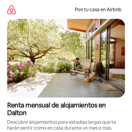
Omite
el
Pon tu casa en Airbnb
contenido
Renta mensual de alojamientos en
Dalton
Descubre alojamientos para estadías largas que te
harán sentir como en casa durante un mes o más.