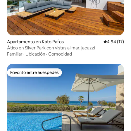
Apartamento en Kato Pafos
Calificación 
4.94 (17)
Ático en Silver Park con vistas al mar, jacuzzi
Familiar
·
Ubicación
·
Comodidad
Favorito entre huéspedes
Favorito entre huéspedes