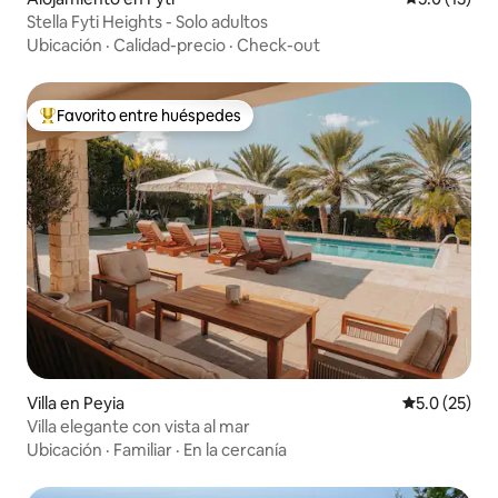
Stella Fyti Heights - Solo adultos
Ubicación
·
Calidad-precio
·
Check-out
Favorito entre huéspedes
Favorito entre huéspedes preferido
Villa en Peyia
Calificación
5.0 (25)
Villa elegante con vista al mar
Ubicación
·
Familiar
·
En la cercanía