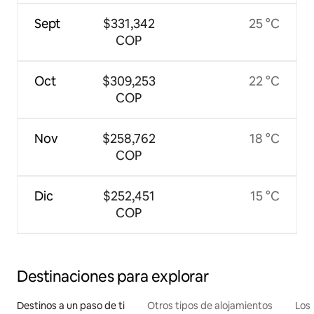
Sept
$331,342
25 °C
COP
Oct
$309,253
22 °C
COP
Nov
$258,762
18 °C
COP
Dic
$252,451
15 °C
COP
Destinaciones para explorar
Destinos a un paso de ti
Otros tipos de alojamientos
Los 