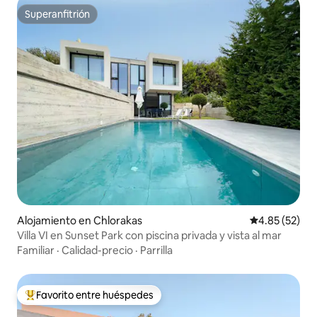
Superanfitrión
Superanfitrión
Alojamiento en Chlorakas
Calificación 
4.85 (52)
Villa VI en Sunset Park con piscina privada y vista al mar
Familiar
·
Calidad-precio
·
Parrilla
Favorito entre huéspedes
Favorito entre huéspedes preferido