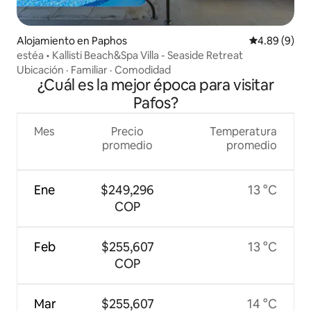
Alojamiento en Paphos
Calificación 
4.89 (9)
estéa • Kallisti Beach&Spa Villa - Seaside Retreat
Ubicación
·
Familiar
·
Comodidad
¿Cuál es la mejor época para visitar
Pafos?
Mes
Precio
Temperatura
promedio
promedio
Ene
$249,296
13 °C
COP
Feb
$255,607
13 °C
COP
Mar
$255,607
14 °C