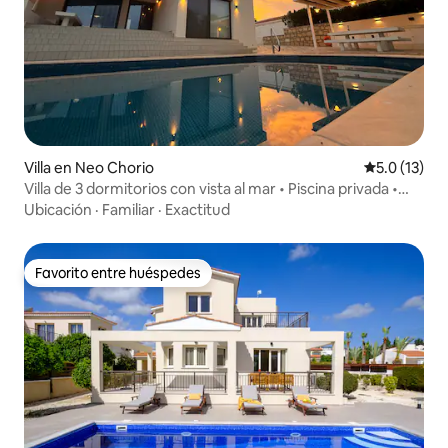
Villa en Neo Chorio
Calificación
5.0 (13)
Villa de 3 dormitorios con vista al mar • Piscina privada •
Cerca de la playa
Ubicación
·
Familiar
·
Exactitud
Favorito entre huéspedes
Favorito entre huéspedes