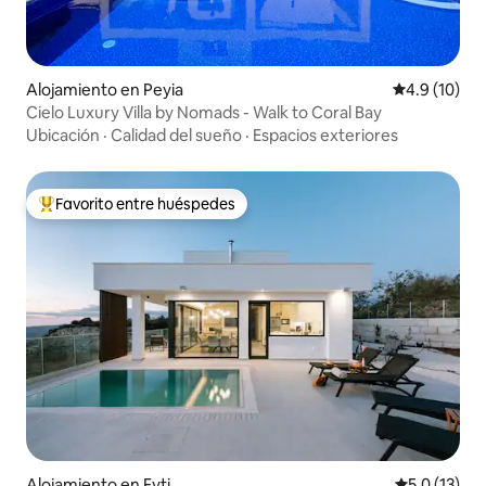
Alojamiento en Peyia
Calificación
4.9 (10)
Cielo Luxury Villa by Nomads - Walk to Coral Bay
Ubicación
·
Calidad del sueño
·
Espacios exteriores
Favorito entre huéspedes
Favorito entre huéspedes preferido
Alojamiento en Fyti
Calificación
5.0 (13)