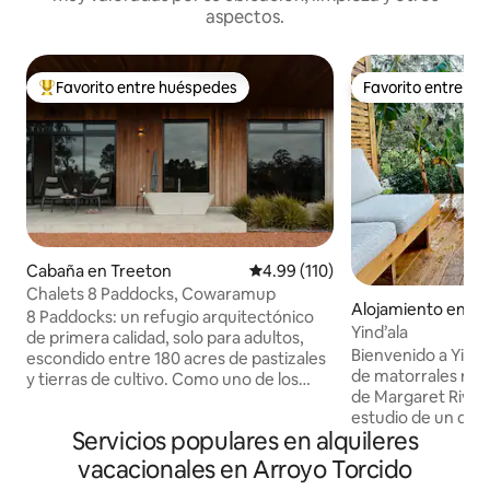
aspectos.
Favorito entre huéspedes
Favorito entre h
Favorito entre huéspedes preferido
Favorito entre h
Cabaña en Treeton
Calificación promedio: 4.99 de 5
4.99 (110)
Chalets 8 Paddocks, Cowaramup
Alojamiento en Wit
8 Paddocks: un refugio arquitectónico
Yind’ala
de primera calidad, solo para adultos,
Bienvenido a Yinda
escondido entre 180 acres de pastizales
de matorrales rur
y tierras de cultivo. Como uno de los
de Margaret River 
únicos cuatro chalets aislados en
estudio de un dorm
nuestra extensa finca cerca de
Servicios populares en alquileres
refugio perfecto p
Cowaramup, el Chalet 3 ofrece una
escapada en solitario. El estudio
escapada íntima de la rutina, diseñado
vacacionales en Arroyo Torcido
espacios de estar 
intencionalmente para celebrar el ritmo