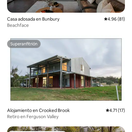
Casa adosada en Bunbury
Calificación 
4.96 (81)
Beachface
Superanfitrión
Superanfitrión
Alojamiento en Crooked Brook
Calificación 
4.71 (17)
Retiro en Ferguson Valley