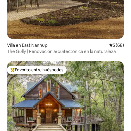
Villa en East Nannup
Calificaci
5 (68)
The Gully | Renovación arquitectónica en la naturaleza
Favorito entre huéspedes
Favorito entre huéspedes preferido