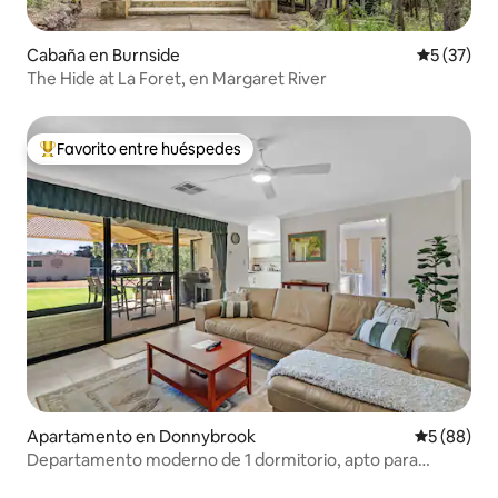
Cabaña en Burnside
Calificaci
5 (37)
The Hide at La Foret, en Margaret River
Favorito entre huéspedes
Favorito entre huéspedes preferido
Apartamento en Donnybrook
Calificaci
5 (88)
Departamento moderno de 1 dormitorio, apto para
mascotas, estacionamiento