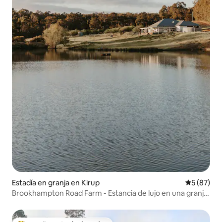
Estadía en granja en Kirup
Calificaci
5 (87)
Brookhampton Road Farm - Estancia de lujo en una granja
en el suroeste