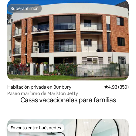
Superanfitrión
Superanfitrión
Habitación privada en Bunbury
Calificación pr
4.93 (350)
Paseo marítimo de Marlston Jetty
Casas vacacionales para familias
Favorito entre huéspedes
Favorito entre huéspedes