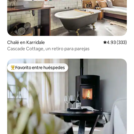
Chalé en Karridale
Calificación pr
4.93 (333)
Cascade Cottage, un retiro para parejas
Favorito entre huéspedes
Favorito entre huéspedes preferido