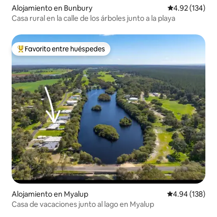
Alojamiento en Bunbury
Calificación p
4.92 (134)
Casa rural en la calle de los árboles junto a la playa
Favorito entre huéspedes
Favorito entre huéspedes preferido
Alojamiento en Myalup
Calificación pr
4.94 (138)
Casa de vacaciones junto al lago en Myalup