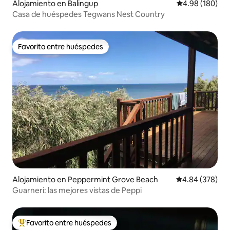
Alojamiento en Balingup
Calificación pr
4.98 (180)
Casa de huéspedes Tegwans Nest Country
Favorito entre huéspedes
Favorito entre huéspedes
Alojamiento en Peppermint Grove Beach
Calificación pr
4.84 (378)
Guarneri: las mejores vistas de Peppi
Favorito entre huéspedes
Favorito entre huéspedes preferido