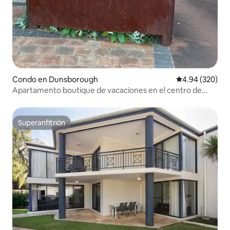
Condo en Dunsborough
Calificación pr
4.94 (320)
Apartamento boutique de vacaciones en el centro de
Dunsborough
Superanfitrión
Superanfitrión