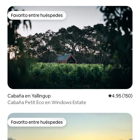
Favorito entre huéspedes
Favorito entre huéspedes
Cabaña en Yallingup
Calificación p
4.95 (150)
Cabaña Petit Eco en Windows Estate
Favorito entre huéspedes
Favorito entre huéspedes