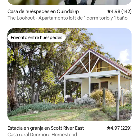
Casa de huéspedes en Quindalup
Calificación pr
4.98 (142)
The Lookout - Apartamento loft de 1 dormitorio y 1 baño
Favorito entre huéspedes
Favorito entre huéspedes
Estadía en granja en Scott River East
Calificación pr
4.97 (229)
Casa rural Dunmore Homestead