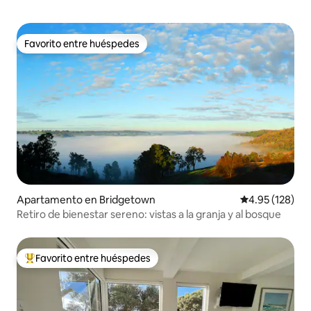
Favorito entre huéspedes
Favorito entre huéspedes
Apartamento en Bridgetown
Calificación p
4.95 (128)
Retiro de bienestar sereno: vistas a la granja y al bosque
Favorito entre huéspedes
Favorito entre huéspedes preferido