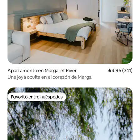
Apartamento en Margaret River
Calificación pr
4.96 (341)
Una joya oculta en el corazón de Margs.
Favorito entre huéspedes
Favorito entre huéspedes