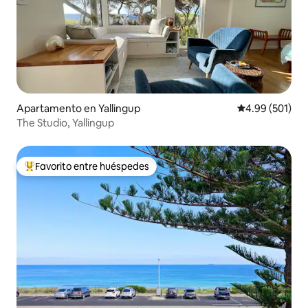
Apartamento en Yallingup
Calificación pr
4.99 (501)
The Studio, Yallingup
Favorito entre huéspedes
Favorito entre huéspedes preferido