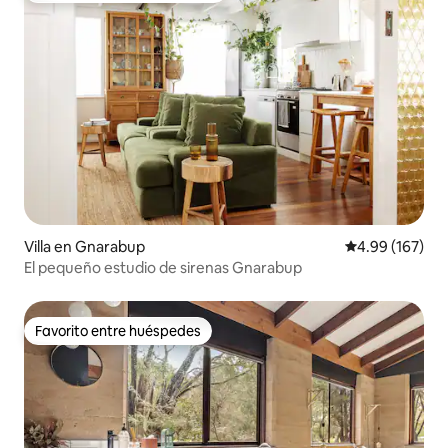
Villa en Gnarabup
Calificación pr
4.99 (167)
El pequeño estudio de sirenas Gnarabup
Favorito entre huéspedes
Favorito entre huéspedes