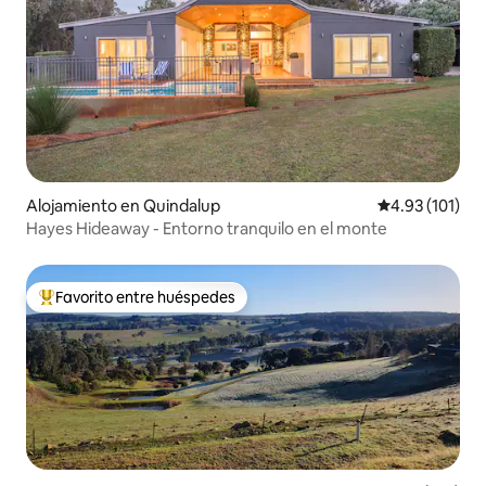
Alojamiento en Quindalup
Calificación p
4.93 (101)
Hayes Hideaway - Entorno tranquilo en el monte
Favorito entre huéspedes
Favorito entre huéspedes preferido