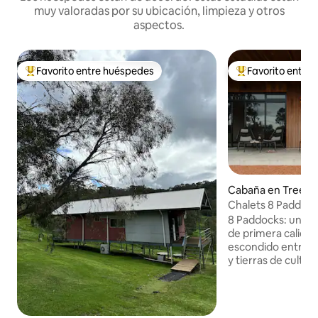
muy valoradas por su ubicación, limpieza y otros
aspectos.
Favorito entre huéspedes
Favorito entre
Favorito entre huéspedes preferido
Favorito entre hu
Cabaña en Treeto
Chalets 8 Paddoc
8 Paddocks: un re
de primera calidad
escondido entre 18
y tierras de culti
únicos cuatro chal
nuestra extensa f
Cowaramup, el Cha
escapada íntima de