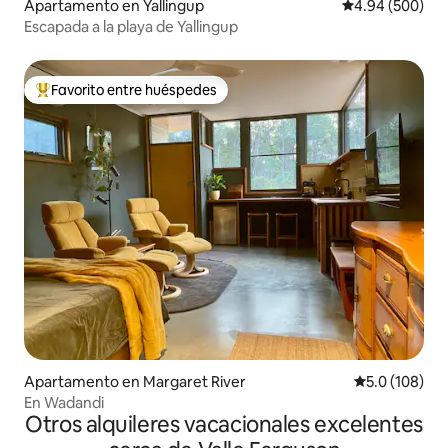
Apartamento en Yallingup
Calificación pr
4.94 (500)
Escapada a la playa de Yallingup
Favorito entre huéspedes
Favorito entre huéspedes preferido
Apartamento en Margaret River
Calificación 
5.0 (108)
En Wadandi
Otros alquileres vacacionales excelentes