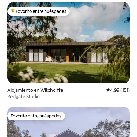
Favorito entre huéspedes
Favorito entre huéspedes preferido
Alojamiento en Witchcliffe
Calificación p
4.99 (151)
Redgate Studio
Favorito entre huéspedes
Favorito entre huéspedes