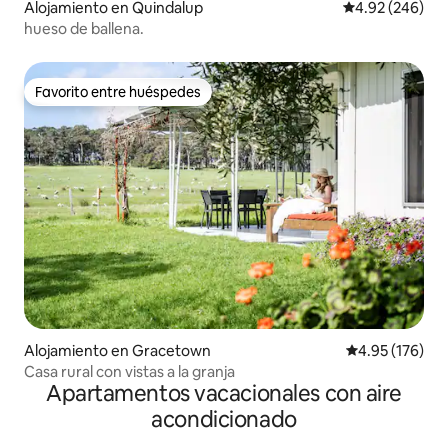
Alojamiento en Quindalup
Calificación pr
4.92 (246)
hueso de ballena.
Favorito entre huéspedes
Favorito entre huéspedes
Alojamiento en Gracetown
Calificación p
4.95 (176)
Casa rural con vistas a la granja
Apartamentos vacacionales con aire
acondicionado