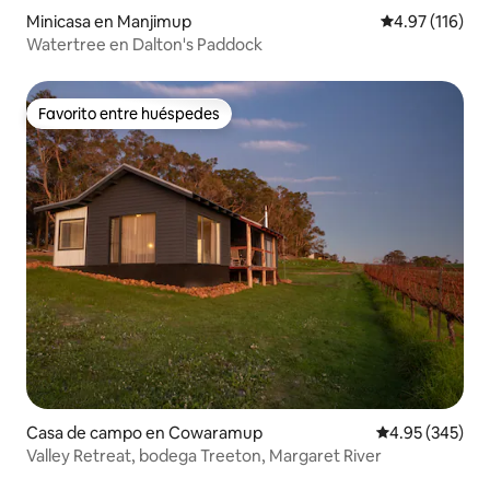
Minicasa en Manjimup
Calificación p
4.97 (116)
Watertree en Dalton's Paddock
Favorito entre huéspedes
Favorito entre huéspedes
Casa de campo en Cowaramup
Calificación pr
4.95 (345)
Valley Retreat, bodega Treeton, Margaret River