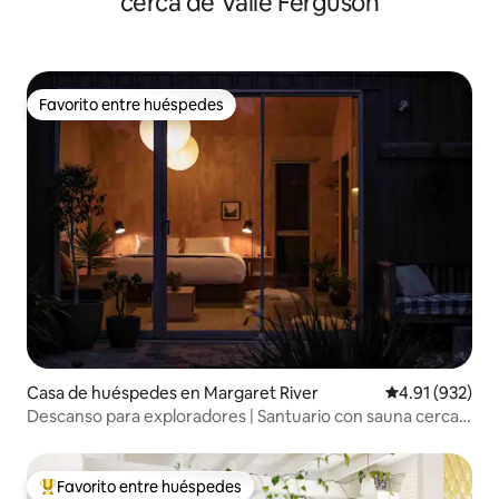
cerca de Valle Ferguson
Favorito entre huéspedes
Favorito entre huéspedes
Casa de huéspedes en Margaret River
Calificación p
4.91 (932)
Descanso para exploradores | Santuario con sauna cerca
de la ciudad y la playa
Favorito entre huéspedes
Favorito entre huéspedes preferido