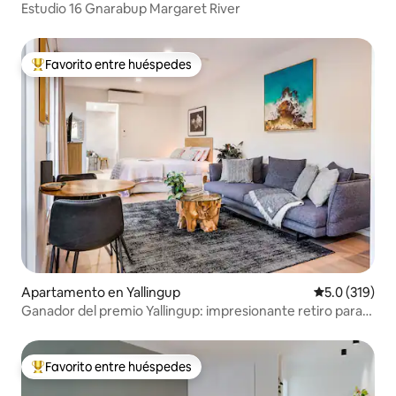
Estudio 16 Gnarabup Margaret River
Favorito entre huéspedes
Favorito entre huéspedes preferido
Apartamento en Yallingup
Calificación 
5.0 (319)
Ganador del premio Yallingup: impresionante retiro para
parejas
Favorito entre huéspedes
Favorito entre huéspedes preferido