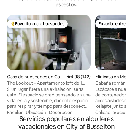
aspectos.
Favorito entre huéspedes
Favorito entre h
Favorito entre huéspedes preferido
Favorito entre h
Casa de huéspedes en Carb
Calificación promedio: 4.98 de 5
4.98 (142)
Minicasa en Metri
unup River
The Lookout - Apartamento loft de 1
Cabaña romántica 
dormitorio y 1 baño
Si un lugar fuera una exhalación, sería
Escápate a nuest
este. El espacio se creó pensando en una
de contenedores 
vida lenta y sostenible, dándote espacio
acres aislados de b
para respirar y tiempo para desconectar
Relájate junto a la
de verdad. The Lookout se encuentra en
bajo las estrellas 
Familiar
·
Ubicación
·
Decoración
Calidad-precio
·
Fa
un prado abierto, con vistas de 360
Servicios populares en alquileres
libre. Sumérgete en
grados a las tierras de cultivo. Disfruta
y disfruta de la co
vacacionales en City of Busselton
de todo desde tu bañera o a través de
terraza ofrece vis