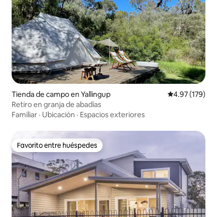
Tienda de campo en Yallingup
Calificación p
4.97 (179)
Retiro en granja de abadías
Familiar
·
Ubicación
·
Espacios exteriores
Favorito entre huéspedes
Favorito entre huéspedes