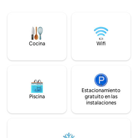
enormes ventanales que enmarcan
valle. Nuestra cabaña se encuentra
vistas que se extienden sobre las tierras
cerca de la princip
salvajes de Wildwood. En el interior hay
perfecta para las 
un abrazo envolvente; es el santuario
degustación de vin
más soñado para dos.
Perth, es una esca
Desafortunadamente, nuestra
refrescante baño e
propiedad no está preparada para alojar
pequeño viñedo o 
a recién nacidos, bebés o niños
los arbustos.
Cocina
Wifi
pequeños.
Estacionamiento
Piscina
gratuito en las
instalaciones