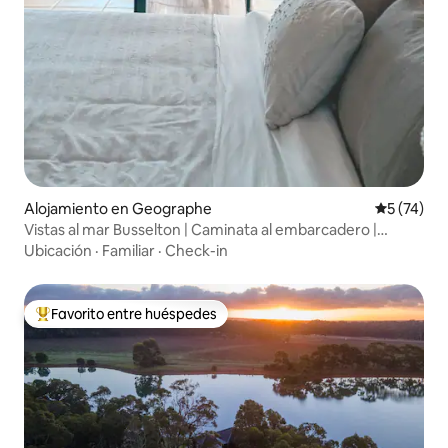
Alojamiento en Geographe
Calificaci
5 (74)
Vistas al mar Busselton | Caminata al embarcadero |
Ayatana
Ubicación
·
Familiar
·
Check-in
Favorito entre huéspedes
Favorito entre huéspedes preferido