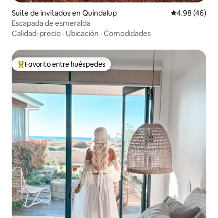
Suite de invitados en Quindalup
Calificación p
4.98 (46)
Escapada de esmeralda
Calidad-precio
·
Ubicación
·
Comodidades
Favorito entre huéspedes
Favorito entre huéspedes preferido