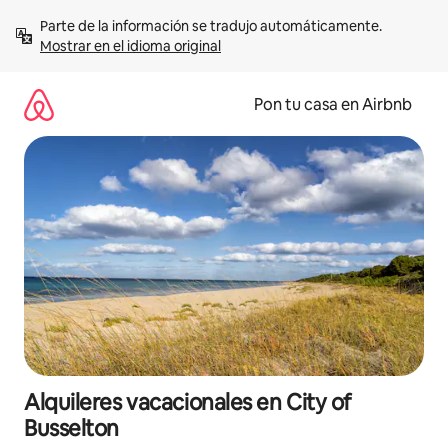
Omite
Parte de la información se tradujo automáticamente. 
el
Mostrar en el idioma original
contenido
Pon tu casa en Airbnb
Alquileres vacacionales en City of
Busselton