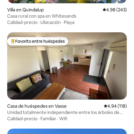
Villa en Quindalup
Calificación pr
4.98 (243)
Casa rural con spa en Whitesands
Calidad-precio
·
Ubicación
·
Playa
Favorito entre huéspedes
Favorito entre huéspedes preferido
Casa de huéspedes en Vasse
Calificación p
4.94 (118)
Unidad totalmente independiente entre los árboles de
eucalipto.
Calidad-precio
·
Familiar
·
Wifi