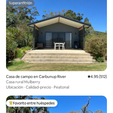
Superanfitrión
Superanfitrión
Casa de campo en Carbunup River
Calificación p
4.95 (512)
Casa rural Mulberry
Ubicación
·
Calidad-precio
·
Peatonal
Favorito entre huéspedes
Favorito entre huéspedes preferido