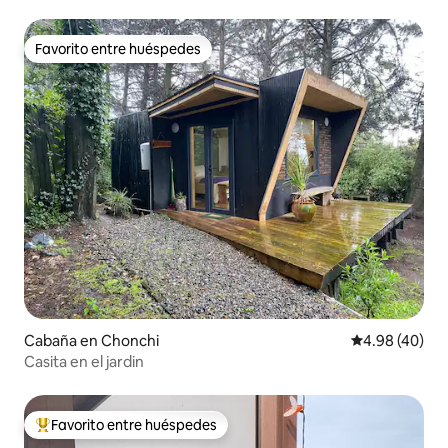
Favorito entre huéspedes
Favorito entre huéspedes
Cabaña en Chonchi
Calificación p
4.98 (40)
Casita en el jardin
Favorito entre huéspedes
Favorito entre huéspedes preferido