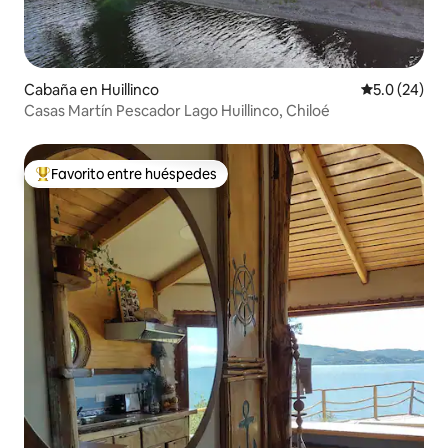
Cabaña en Huillinco
Calificación
5.0 (24)
Casas Martín Pescador Lago Huillinco, Chiloé
Favorito entre huéspedes
Favorito entre huéspedes preferido