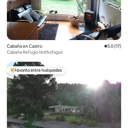
Cabaña en Castro
Calificación
5.0 (17)
Cabaña Refugio Nothofagus
Favorito entre huéspedes
Favorito entre huéspedes preferido