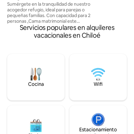
en un refugio co
Sumérgete en la tranquilidad de nuestro
y diseñado para un
acogedor refugio, ideal para parejas o
Ponemos una muy e
pequeñas familias. Con capacidad para 2
aseo e higiene del
personas ,Cama matrimonial este
atentos a todas s
Servicios populares en alquileres
elegante espacio combina confort y
naturaleza, rodeado de un bosque.
vacacionales en Chiloé
Disfruta de momentos inolvidables
mientras observas la vida aviar. También
tendrás acceso a un kayak para explorar
las cristalinas aguas de la laguna,
creando recuerdos únicos. A pasos de la
orilla, cada detalle está seleccionado
para que te sientas conectado con la
naturaleza.
Cocina
Wifi
Estacionamiento