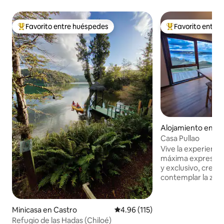
Favorito entre huéspedes
Favorito entre
Favorito entre huéspedes preferido
Favorito entre hu
Alojamiento en Ca
Casa Pullao
Vive la experiencia
máxima expresión,
y exclusivo, creado
contemplar la zon
año. Aquí tendrás
inolvidables de la 
a tus pies, así como
Minicasa en Castro
Calificación promedio: 4.96 de 5
4.96 (115)
majestuoso Océano
Refugio de las Hadas (Chiloé)