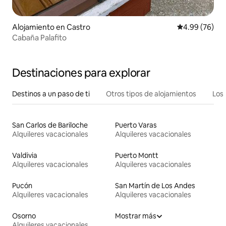
Alojamiento en Castro
Calificación p
4.99 (76)
Cabaña Palafito
Destinaciones para explorar
Destinos a un paso de ti
Otros tipos de alojamientos
Los 
San Carlos de Bariloche
Puerto Varas
Alquileres vacacionales
Alquileres vacacionales
Valdivia
Puerto Montt
Alquileres vacacionales
Alquileres vacacionales
Pucón
San Martín de Los Andes
Alquileres vacacionales
Alquileres vacacionales
Osorno
Mostrar más
Alquileres vacacionales