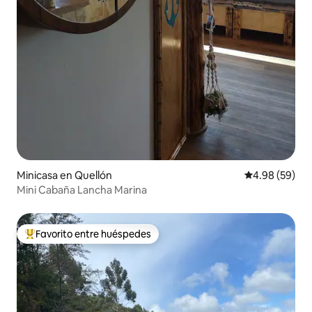
Minicasa en Quellón
Calificación p
4.98 (59)
Mini Cabaña Lancha Marina
Favorito entre huéspedes
Favorito entre huéspedes preferido