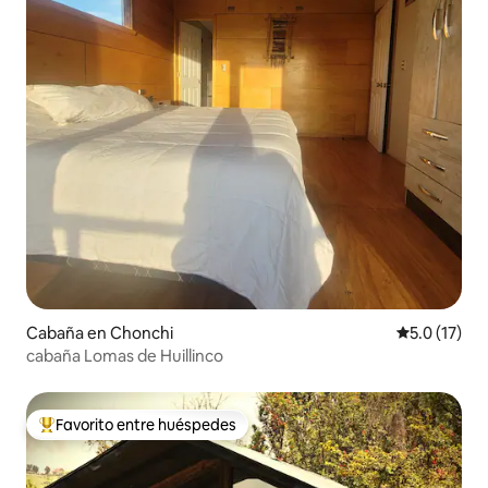
Cabaña en Chonchi
Calificación
5.0 (17)
cabaña Lomas de Huillinco
Favorito entre huéspedes
Favorito entre huéspedes preferido