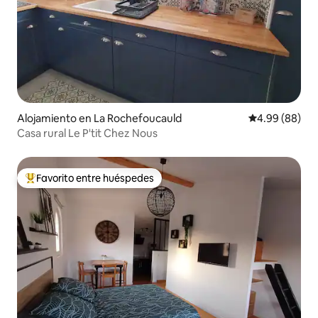
Alojamiento en La Rochefoucauld
Calificación p
4.99 (88)
Casa rural Le P'tit Chez Nous
Favorito entre huéspedes
Favorito entre huéspedes preferido