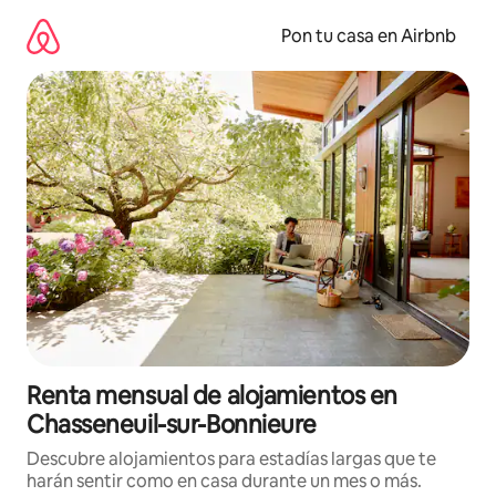
Omite
el
Pon tu casa en Airbnb
contenido
Renta mensual de alojamientos en
Chasseneuil-sur-Bonnieure
Descubre alojamientos para estadías largas que te
harán sentir como en casa durante un mes o más.