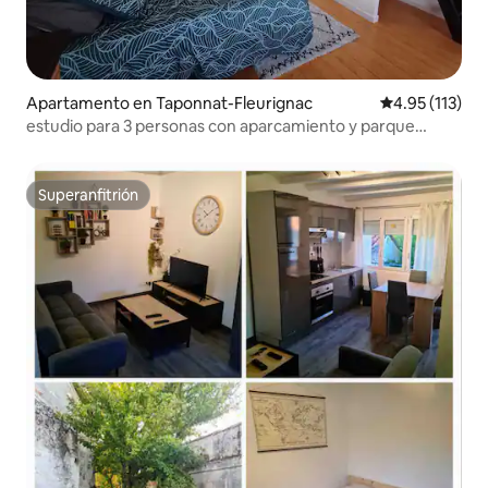
Apartamento en Taponnat-Fleurignac
Calificación p
4.95 (113)
estudio para 3 personas con aparcamiento y parque
infantil
Superanfitrión
Superanfitrión