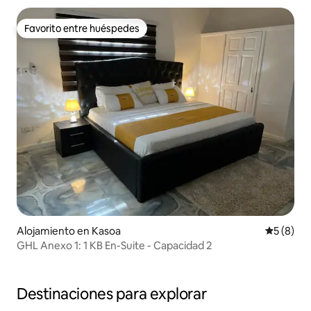
Favorito entre huéspedes
Favorito entre huéspedes
Alojamiento en Kasoa
Calificac
5 (8)
GHL Anexo 1: 1 KB En-Suite - Capacidad 2
Destinaciones para explorar