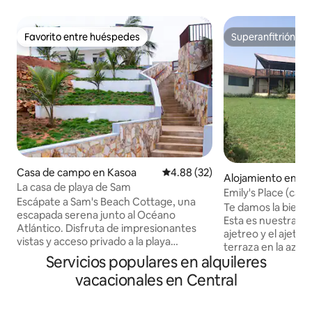
Favorito entre huéspedes
Superanfitrión
Favorito entre huéspedes
Superanfitrión
Casa de campo en Kasoa
Calificación promedio: 4.88 de 
4.88 (32)
Alojamiento en G
La casa de playa de Sam
h
Emily's Place (ca
Escápate a Sam's Beach Cottage, una
gratis)
Te damos la bienven
escapada serena junto al Océano
Esta es nuestra pr
Atlántico. Disfruta de impresionantes
ajetreo y el ajetr
vistas y acceso privado a la playa
terraza en la azot
mientras te relajas en este moderno
Servicios populares en alquileres
La casa tiene dos 
refugio. La encantadora casa de campo
doble, uno individ
vacacionales en Central
de 2 pisos ofrece acceso exclusivo a la
con agua caliente,
planta baja, con 3 dormitorios con aire
comedor/ sala de e
acondicionado y baño privado,