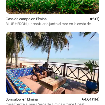
Casa de campo en Elmina
Calificac
5 (7)
BLUE HERON, un santuario junto al mar en la costa de
Elmina.
Bungalow en Elmina
Calificación p
4.64 (114)
Casa frente al mar·Cerca de Elmina y Cape Coast