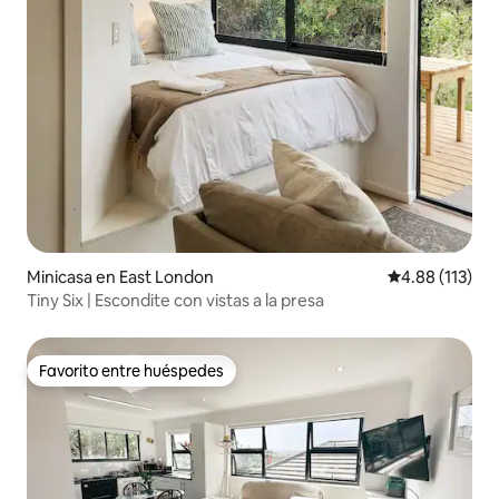
Minicasa en East London
Calificación p
4.88 (113)
Tiny Six | Escondite con vistas a la presa
Favorito entre huéspedes
Favorito entre huéspedes