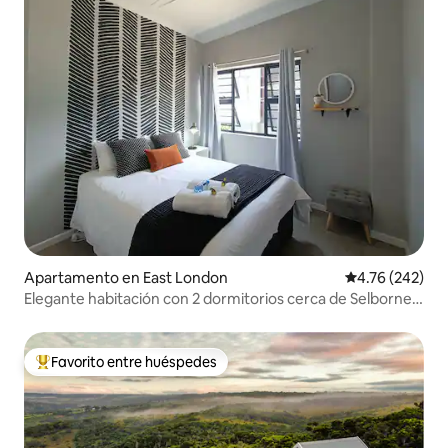
Apartamento en East London
Calificación pr
4.76 (242)
Elegante habitación con 2 dormitorios cerca de Selborne
College a 1 minuto a pie
Favorito entre huéspedes
Favorito entre huéspedes preferido