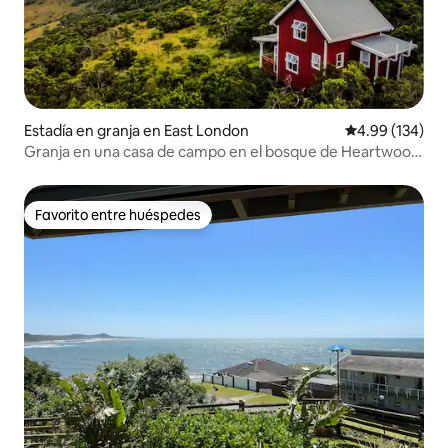
Estadía en granja en East London
Calificación pr
4.99 (134)
Granja en una casa de campo en el bosque de Heartwood
Homestead.
Favorito entre huéspedes
Favorito entre huéspedes