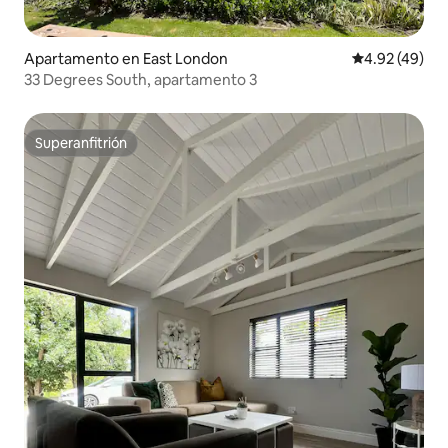
Apartamento en East London
Calificación 
4.92 (49)
33 Degrees South, apartamento 3
Superanfitrión
Superanfitrión