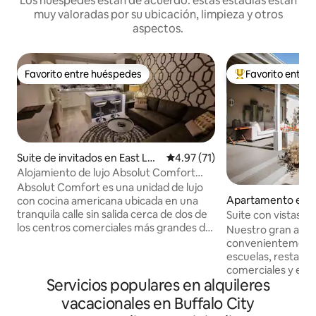
Los huéspedes están de acuerdo: estas estadías están
muy valoradas por su ubicación, limpieza y otros
aspectos.
Favorito entre huéspedes
Favorito entre
Favorito entre huéspedes
Favorito entre hu
Suite de invitados en East Lon
Calificación promedio: 4.97 de 
4.97 (71)
don
Alojamiento de lujo Absolut Comfort
con cocina
Absolut Comfort es una unidad de lujo
Apartamento en E
con cocina americana ubicada en una
n
tranquila calle sin salida cerca de dos de
Suite con vistas al j
los centros comerciales más grandes del
Nuestro gran apa
este de Londres. Relájate y desconecta
convenientemente 
en este alojamiento tranquilo y elegante,
escuelas, restaura
equipado con todo lo que puedas
comerciales y est
necesitar de la A a la Z. Desde
Servicios populares en alquileres
Nahoon Beach. Nuestro apartamento
atardeceres y braais bajo la lapa de paja
nunca se ve afecta
vacacionales en Buffalo City
alrededor de la piscina, hasta ponerse al
energía. Tenemos energía solar, batería