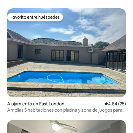
Favorito entre huéspedes
Favorito entre huéspedes
Alojamiento en East London
Calificación p
4.84 (25)
Amplias 5 habitaciones con piscina y zona de juegos para
niños