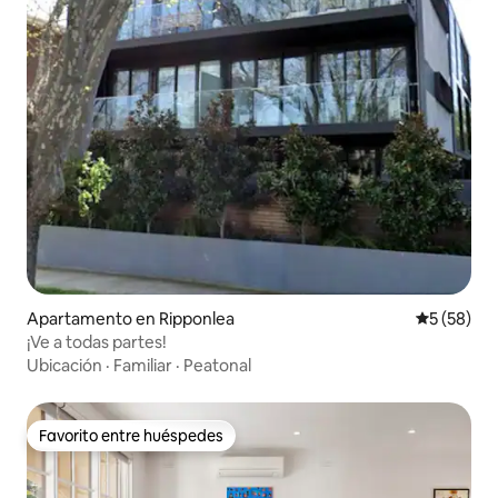
Apartamento en Ripponlea
Calificaci
5 (58)
¡Ve a todas partes!
Ubicación
·
Familiar
·
Peatonal
Favorito entre huéspedes
Favorito entre huéspedes