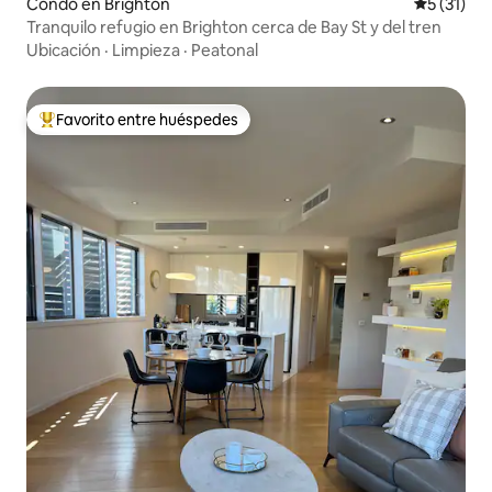
Condo en Brighton
Calificaci
5 (31)
Tranquilo refugio en Brighton cerca de Bay St y del tren
Ubicación
·
Limpieza
·
Peatonal
Favorito entre huéspedes
Favorito entre huéspedes preferido