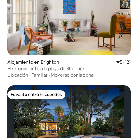
Alojamiento en Brighton
Calificaci
5 (12)
El refugio junto a la playa de Sherlock
Ubicación
·
Familiar
·
Moverse por la zona
Favorito entre huéspedes
Favorito entre huéspedes