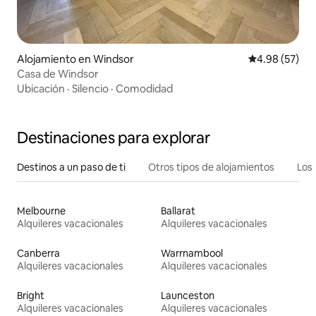
Alojamiento en Windsor
Calificación p
4.98 (57)
Casa de Windsor
Ubicación
·
Silencio
·
Comodidad
Destinaciones para explorar
Destinos a un paso de ti
Otros tipos de alojamientos
Los 
Melbourne
Ballarat
Alquileres vacacionales
Alquileres vacacionales
Canberra
Warrnambool
Alquileres vacacionales
Alquileres vacacionales
Bright
Launceston
Alquileres vacacionales
Alquileres vacacionales