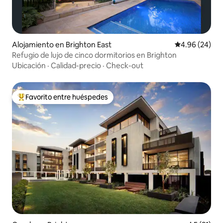
Alojamiento en Brighton East
Calificación p
4.96 (24)
Refugio de lujo de cinco dormitorios en Brighton
Ubicación
·
Calidad-precio
·
Check-out
Favorito entre huéspedes
Favorito entre huéspedes preferido