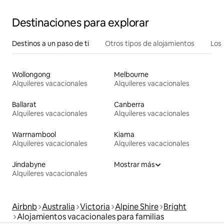
Destinaciones para explorar
Destinos a un paso de ti
Otros tipos de alojamientos
Los 
Wollongong
Melbourne
Alquileres vacacionales
Alquileres vacacionales
Ballarat
Canberra
Alquileres vacacionales
Alquileres vacacionales
Warrnambool
Kiama
Alquileres vacacionales
Alquileres vacacionales
Jindabyne
Mostrar más
Alquileres vacacionales
Airbnb
Australia
Victoria
Alpine Shire
Bright
Alojamientos vacacionales para familias