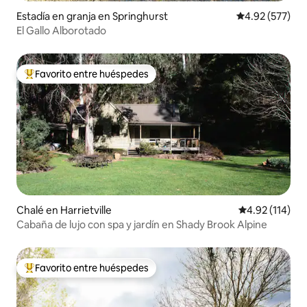
Estadía en granja en Springhurst
Calificación pr
4.92 (577)
El Gallo Alborotado
Favorito entre huéspedes
Favorito entre huéspedes preferido
Chalé en Harrietville
Calificación p
4.92 (114)
Cabaña de lujo con spa y jardín en Shady Brook Alpine
Favorito entre huéspedes
Favorito entre huéspedes preferido