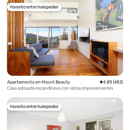
Favorito entre huéspedes
Favorito entre huéspedes
Apartamento en Mount Beauty
Calificación pr
4.89 (483)
Casa adosada escandinava con vistas impresionantes
Favorito entre huéspedes
Favorito entre huéspedes