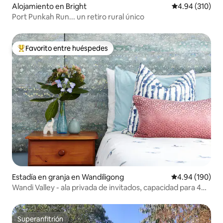
Alojamiento en Bright
Calificación pr
4.94 (310)
Port Punkah Run... un retiro rural único
Favorito entre huéspedes
Favorito entre huéspedes preferido
Estadía en granja en Wandiligong
Calificación pr
4.94 (190)
Wandi Valley - ala privada de invitados, capacidad para 4
personas
Superanfitrión