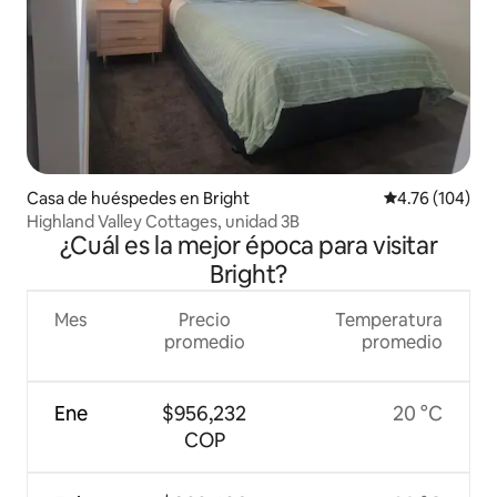
Casa de huéspedes en Bright
Calificación p
4.76 (104)
Highland Valley Cottages, unidad 3B
¿Cuál es la mejor época para visitar
Bright?
Mes
Precio
Temperatura
promedio
promedio
Ene
$956,232
20 °C
COP