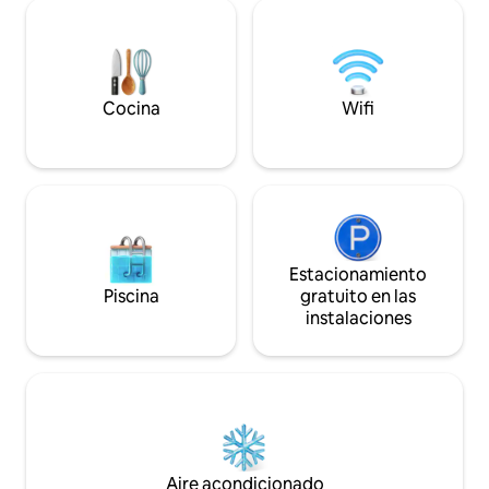
¡Las mascotas también pueden venir! Se
Ned Kelly • Puerta
aplica una tarifa por mascotas de $ 45
Country 🚗 Escala perfecta: Sídney ↔
por su estancia, que se solicitará a través
Melbourne Canber
de Air BnB en el momento de la
Capacidad para 4 
reservación.
tamaño queen 2 ca
Cocina
Wifi
Estacionamiento
Piscina
gratuito en las
instalaciones
Aire acondicionado