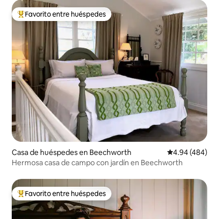
Favorito entre huéspedes
Favorito entre huéspedes preferido
Casa de huéspedes en Beechworth
Calificación pr
4.94 (484)
Hermosa casa de campo con jardín en Beechworth
Favorito entre huéspedes
Favorito entre huéspedes preferido