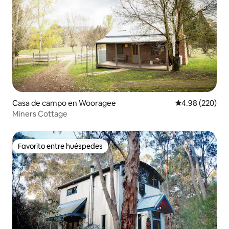
Casa de campo en Wooragee
Calificación pr
4.98 (220)
Miners Cottage
Favorito entre huéspedes
Favorito entre huéspedes