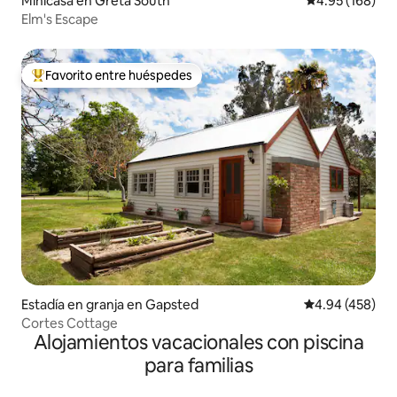
Minicasa en Greta South
Calificación pr
4.95 (168)
Elm's Escape
Favorito entre huéspedes
Favorito entre huéspedes preferido
Estadía en granja en Gapsted
Calificación pr
4.94 (458)
Cortes Cottage
Alojamientos vacacionales con piscina
para familias