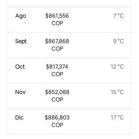
Ago
$861,556
7 °C
COP
Sept
$867,868
9 °C
COP
Oct
$817,374
12 °C
COP
Nov
$852,088
15 °C
COP
Dic
$886,803
17 °C
COP