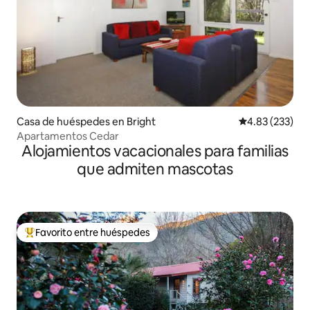
Casa de huéspedes en Bright
Calificación pr
4.83 (233)
Apartamentos Cedar
Alojamientos vacacionales para familias
que admiten mascotas
Favorito entre huéspedes
Favorito entre huéspedes preferido