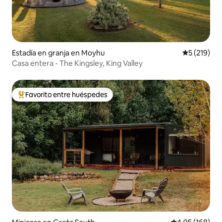
Estadía en granja en Moyhu
Calificació
5 (219)
Casa entera - The Kingsley, King Valley
Favorito entre huéspedes
Favorito entre huéspedes preferido