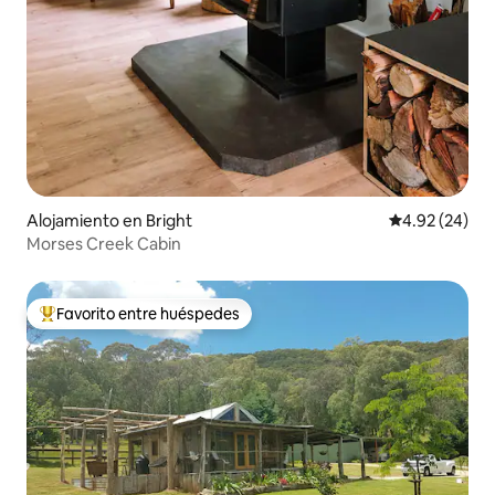
Alojamiento en Bright
Calificación p
4.92 (24)
Morses Creek Cabin
Favorito entre huéspedes
Favorito entre huéspedes preferido