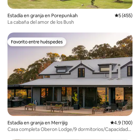
Estadía en granja en Porepunkah
Calificació
5 (455)
La cabaña del amor de los Bush
Favorito entre huéspedes
Favorito entre huéspedes
Estadía en granja en Merrijig
Calificación 
4.9 (100)
Casa completa Oberon Lodge/9 dormitorios/Capacidad
para 20 personas