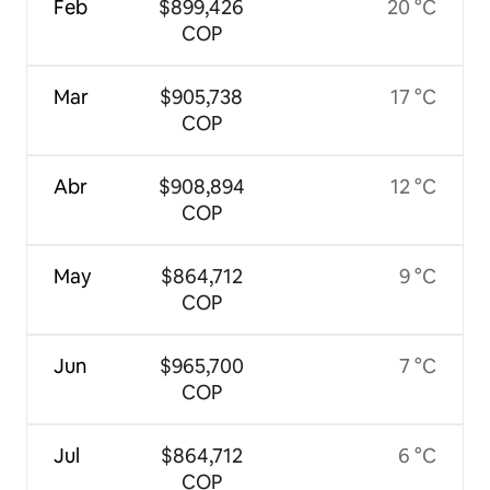
Feb
$899,426
20 °C
COP
Mar
$905,738
17 °C
COP
Abr
$908,894
12 °C
COP
May
$864,712
9 °C
COP
Jun
$965,700
7 °C
COP
Jul
$864,712
6 °C
COP