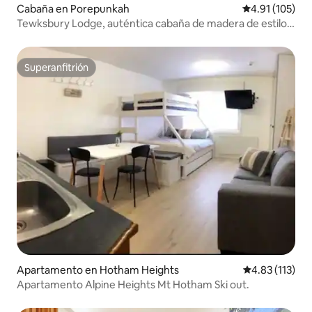
Cabaña en Porepunkah
Calificación p
4.91 (105)
Tewksbury Lodge, auténtica cabaña de madera de estilo
canadiense
Superanfitrión
Superanfitrión
Apartamento en Hotham Heights
Calificación p
4.83 (113)
Apartamento Alpine Heights Mt Hotham Ski out.