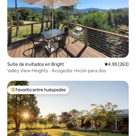
Suite de invitados en Bright
Calificación pr
4.95 (263)
Valley View Heights - Acogedor rincón para dos
Favorito entre huéspedes
Favorito entre huéspedes preferido