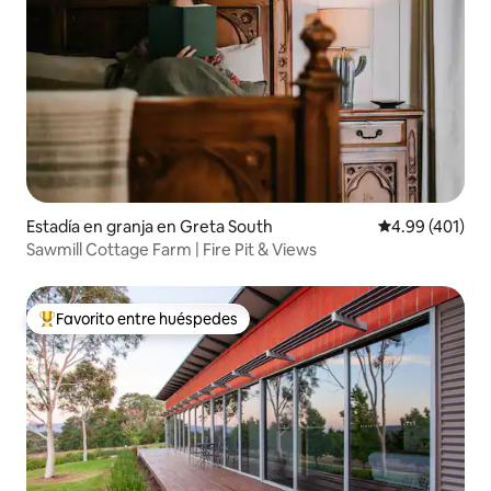
Estadía en granja en Greta South
Calificación pr
4.99 (401)
Sawmill Cottage Farm | Fire Pit & Views
Favorito entre huéspedes
Favorito entre huéspedes preferido