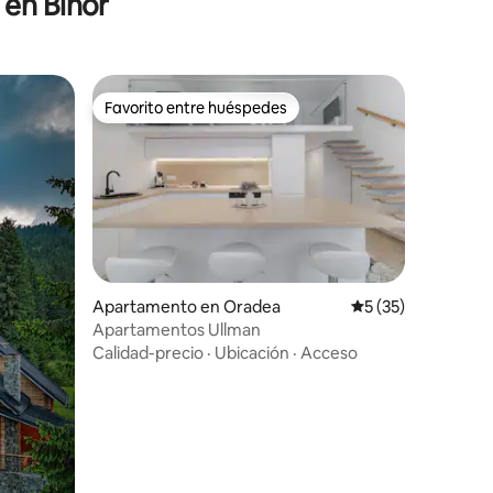
 en Bihor
Favorito entre huéspedes
Favorito entre huéspedes
Apartamento en Oradea
Calificación promed
5 (35)
Apartamentos Ullman
Calidad-precio
·
Ubicación
·
Acceso