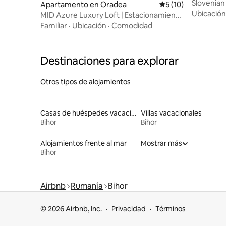
Slovenian
Apartamento en Oradea
Calificación promed
5 (10)
Ubicación
MID Azure Luxury Loft | Estacionamiento
gratuito y check-in autónomo
Familiar
·
Ubicación
·
Comodidad
Destinaciones para explorar
Otros tipos de alojamientos
Casas de huéspedes vacacionales
Villas vacacionales
Bihor
Bihor
Alojamientos frente al mar
Mostrar más
Bihor
Airbnb
Rumanía
Bihor
© 2026 Airbnb, Inc.
Privacidad
Términos