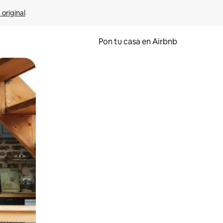
 original
Pon tu casa en Airbnb
o o desliza el dedo.