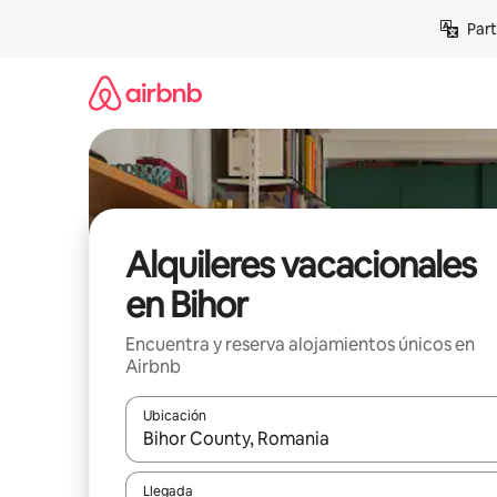
Omite
Part
el
contenido
Alquileres vacacionales
en Bihor
Encuentra y reserva alojamientos únicos en
Airbnb
Ubicación
Cuando los resultados estén disponibles, navega co
Llegada