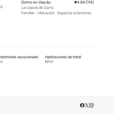
Domo en Vașcău
Calificación promedio: 
4.84 (114)
ut
La cúpula de Zarra
Familiar
·
Ubicación
·
Espacios exteriores
ndominios vacacionales
Habitaciones de hotel
or
Bihor