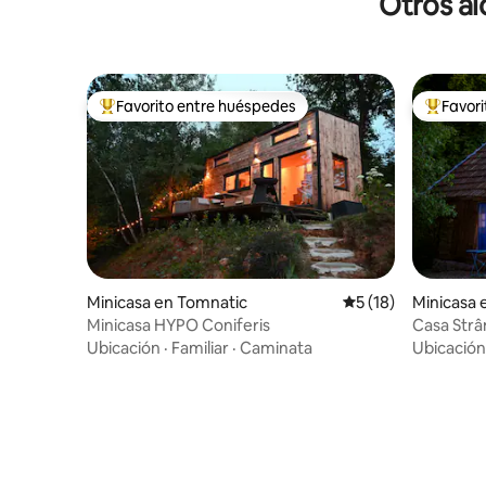
Otros al
mascotas ni fumar
Favorito entre huéspedes
Favor
Favorito entre huéspedes preferido
Favorito
Minicasa en Tomnatic
Calificación promed
5 (18)
Minicasa 
Minicasa HYPO Coniferis
Casa Strâ
chimene
Ubicación
·
Familiar
·
Caminata
Ubicación