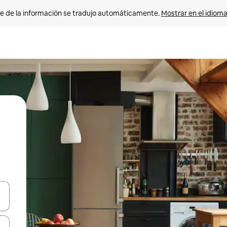
e de la información se tradujo automáticamente. 
Mostrar en el idioma
n las teclas de flecha hacia arriba y hacia abajo o explora con el tact