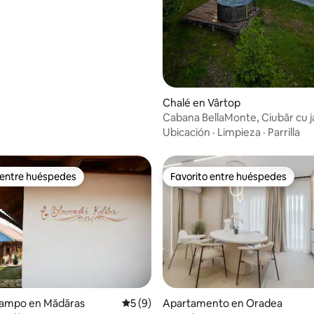
Chalé en Vârtop
Cabana BellaMonte, Ciubăr cu j
admiten mascotas
Ubicación
·
Limpieza
·
Parrilla
 entre huéspedes
Favorito entre huéspedes
 entre huéspedes
Favorito entre huéspedes
campo en Mădăras
Calificación promedio: 5 de 5, 9 reseñas
5 (9)
Apartamento en Oradea