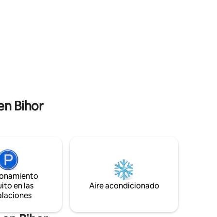
época del
deshazte del ruido y el estrés de la
ades
ciudad a solo 60 km de Oradea.
r de todo
Contiene: espacio abierto, baño con
erna.
ducha, chimenea, TV, wifi gratis
en Bihor
ionamiento
ito en las
Aire acondicionado
alaciones