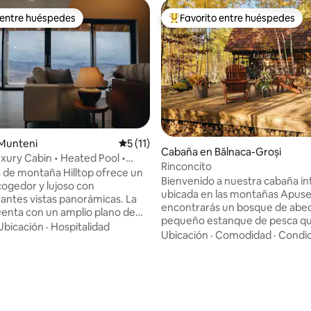
 entre huéspedes
Favorito entre huéspedes
 entre huéspedes
Favorito entre huéspedes prefe
 Munteni
Calificación promedio: 5 de 5, 11 reseñas
5 (11)
Cabaña en Bălnaca-Groși
uxury Cabin • Heated Pool •
Rinconcito
 de montaña Hilltop ofrece un
Bienvenido a nuestra cabaña ín
cogedor y lujoso con
ubicada en las montañas Apuseni.
ntes vistas panorámicas. La
encontrarás un bosque de abed
enta con un amplio plano de
pequeño estanque de pesca q
ierta, con una chimenea
Ubicación
·
Hospitalidad
el escenario perfecto para rec
Ubicación
·
Comodidad
·
Condic
ente y una bañera de
con la naturaleza y con los demá
je como pieza central de la sala
interior, Tiny Nook continúa co
al. Los grandes
encanto natural. La madera es 
s de toda la cabaña te
la cabina, presente en cada detall
contemplar la belleza natural
estufa de leña hace de la caba
ntañas circundantes sin