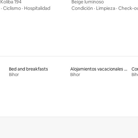
 Koliba 194
Beige luminoso
io: 5 de 5, 10 reseñas
·
Ciclismo
·
Hospitalidad
Condición
·
Limpieza
·
Check-o
Bed and breakfasts
Alojamientos vacacionales para familias
Co
Bihor
Bihor
Bih