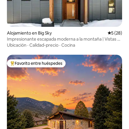
Alojamiento en Big Sky
Calificaci
5 (28)
Impresionante escapada moderna a la montaña | Vistas y
jacuzzi
Ubicación
·
Calidad-precio
·
Cocina
Favorito entre huéspedes
Favorito entre huéspedes preferido