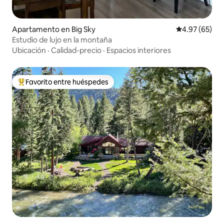
Apartamento en Big Sky
Calificación p
4.97 (65)
Estudio de lujo en la montaña
Ubicación
·
Calidad-precio
·
Espacios interiores
Favorito entre huéspedes
Favorito entre huéspedes preferido