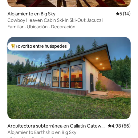
Alojamiento en Big Sky
Calificaci
5 (14)
Cowboy Heaven Cabin Ski-In Ski-Out Jacuzzi
Familiar
·
Ubicación
·
Decoración
Favorito entre huéspedes
Favorito entre huéspedes preferido
Arquitectura subterránea en Gallatin Gatewa
Calificación p
4.98 (66)
y
Alojamiento Earthship en Big Sky