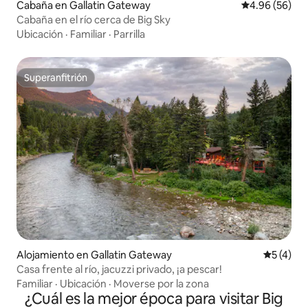
Cabaña en Gallatin Gateway
Calificación p
4.96 (56)
Cabaña en el río cerca de Big Sky
Ubicación
·
Familiar
·
Parrilla
Superanfitrión
Superanfitrión
Alojamiento en Gallatin Gateway
Calificac
5 (4)
Casa frente al río, jacuzzi privado, ¡a pescar!
Familiar
·
Ubicación
·
Moverse por la zona
¿Cuál es la mejor época para visitar Big