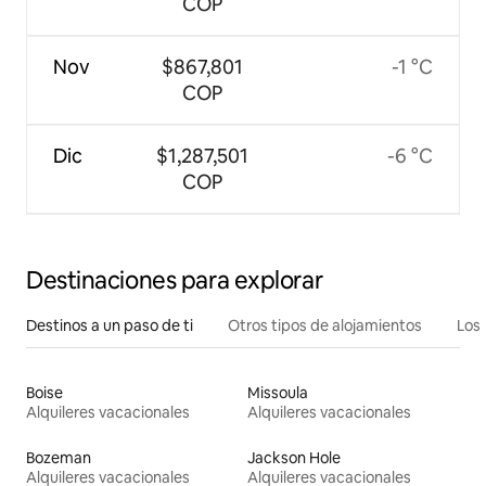
COP
Nov
$867,801
-1 °C
COP
Dic
$1,287,501
-6 °C
COP
Destinaciones para explorar
Destinos a un paso de ti
Otros tipos de alojamientos
Los 
Boise
Missoula
Alquileres vacacionales
Alquileres vacacionales
Bozeman
Jackson Hole
Alquileres vacacionales
Alquileres vacacionales