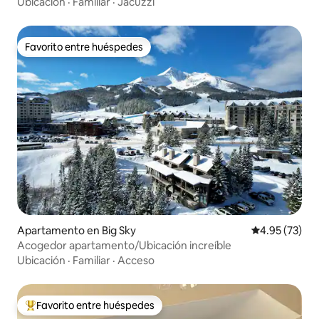
Ubicación
·
Familiar
·
Jacuzzi
Favorito entre huéspedes
Favorito entre huéspedes
Apartamento en Big Sky
Calificación 
4.95 (73)
Acogedor apartamento/Ubicación increíble
Ubicación
·
Familiar
·
Acceso
Favorito entre huéspedes
Favorito entre huéspedes preferido