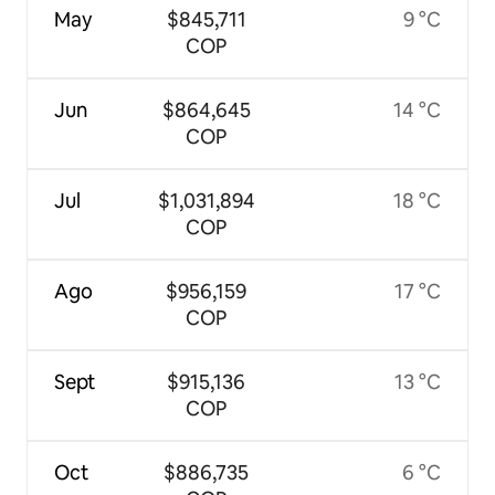
May
$845,711
9 °C
COP
Jun
$864,645
14 °C
COP
Jul
$1,031,894
18 °C
COP
Ago
$956,159
17 °C
COP
Sept
$915,136
13 °C
COP
Oct
$886,735
6 °C