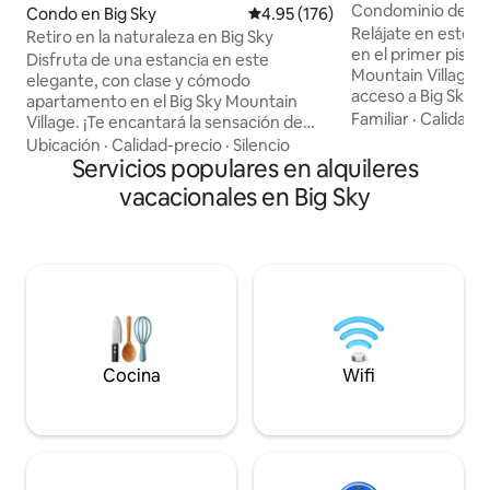
Condominio de luj
Condo en Big Sky
Calificación promedio: 4.95 de 5
4.95 (176)
tamaño king | Esc
Relájate en este 
Retiro en la naturaleza en Big Sky
en el primer piso 
Disfruta de una estancia en este
Mountain Village de
elegante, con clase y cómodo
acceso a Big Sky Re
apartamento en el Big Sky Mountain
Levinsky. Cerca de
Familiar
·
Calidad-
Village. ¡Te encantará la sensación de
practicar esquí, s
privacidad en medio de los árboles de
Ubicación
·
Calidad-precio
·
Silencio
montaña, y un exc
hoja perenne! Quédate en el alojamiento
Servicios populares en alquileres
partida para todas
con la cocina totalmente equipada o
vacacionales en Big Sky
apartamento ha s
visita las tiendas y restaurantes
remodelado. Cuen
cercanos. Los Hill Condos están a poca
tamaño king, un pl
distancia a pie del servicio de transporte
cocina totalmente
de aparcamiento gratuito a la estación
electrodomésticos
de esquí y a las tiendas del pueblo
baño completo co
durante la temporada de invierno. A solo
ducha y bañera, te
10 minutos en coche de Meadow Village
visión desde el sal
para comprar comestibles, más
una lavadora y sec
restaurantes y excelentes rutas de
Cocina
Wifi
senderismo de verano y esquí de fondo.