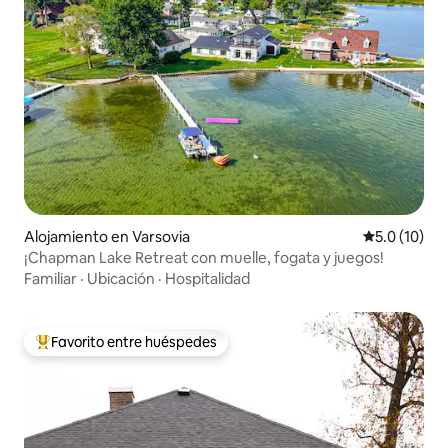
Alojamiento en Varsovia
Calificación
5.0 (10)
¡Chapman Lake Retreat con muelle, fogata y juegos!
Familiar
·
Ubicación
·
Hospitalidad
Favorito entre huéspedes
Favorito entre huéspedes preferido