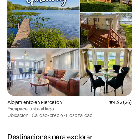
Alojamiento en Pierceton
Calificación p
4.92 (26)
Escapada junto al lago
Ubicación
·
Calidad-precio
·
Hospitalidad
Destinaciones para explorar