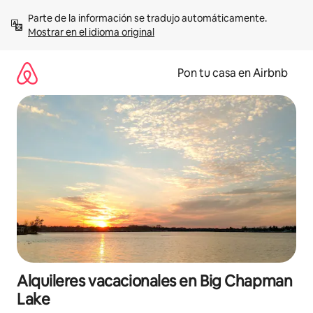
Omite
Parte de la información se tradujo automáticamente. 
el
Mostrar en el idioma original
contenido
Pon tu casa en Airbnb
Alquileres vacacionales en Big Chapman
Lake