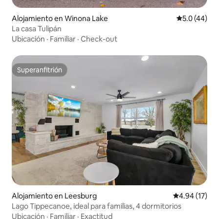
Alojamiento en Winona Lake
Calificación
5.0 (44)
La casa Tulipán
Ubicación
·
Familiar
·
Check-out
Superanfitrión
Superanfitrión
Alojamiento en Leesburg
Calificación 
4.94 (17)
Lago Tippecanoe, ideal para familias, 4 dormitorios
Ubicación
·
Familiar
·
Exactitud