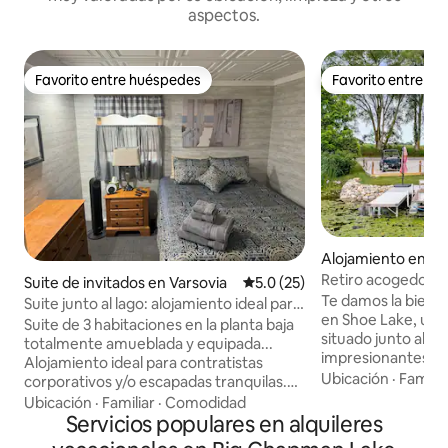
aspectos.
Favorito entre huéspedes
Favorito entre h
Favorito entre huéspedes
Favorito entre h
Alojamiento en L
Retiro acogedor ju
Suite de invitados en Varsovia
Calificación promedio: 5.0 de 
5.0 (25)
Te damos la bienve
Suite junto al lago: alojamiento ideal para
en Shoe Lake, un 
viajes de negocios de 80 metros
Suite de 3 habitaciones en la planta baja
situado junto al l
cuadrados
totalmente amueblada y equipada...
impresionantes a
Alojamiento ideal para contratistas
Construida en 194
Ubicación
·
Familia
corporativos y/o escapadas tranquilas.
dormitorio y 1 ba
Ropa de cama nueva, electrodomésticos
Ubicación
·
Familiar
·
Comodidad
conservada y ren
nuevos, cafetera espresso, agua y hielo
Servicios populares en alquileres
de 424 pies cuadr
de 5 etapas RO, TV de 65 pulgadas, wifi,