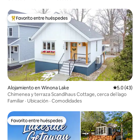
Favorito entre huéspedes
Favorito entre huéspedes preferido
Alojamiento en Winona Lake
Calificación
5.0 (43)
Chimenea y terraza Scandihaus Cottage, cerca del lago
Familiar
·
Ubicación
·
Comodidades
Favorito entre huéspedes
Favorito entre huéspedes