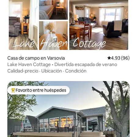
Casa de campo en Varsovia
Calificación p
4.93 (96)
Lake Haven Cottage • Divertida escapada de verano
Calidad-precio
·
Ubicación
·
Condición
Favorito entre huéspedes
Favorito entre huéspedes preferido