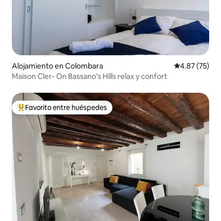
Alojamiento en Colombara
Calificación 
4.87 (75)
Maison Cler- On Bassano's Hills relax y confort
Favorito entre huéspedes
Favorito entre huéspedes preferido