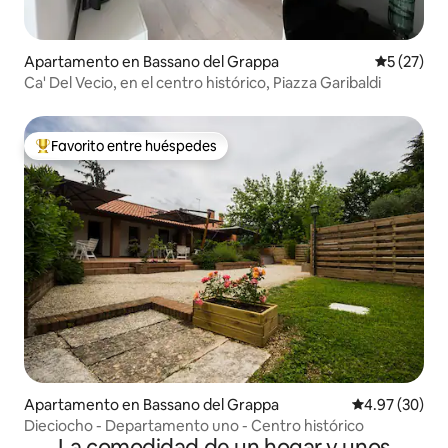
Apartamento en Bassano del Grappa
Calificaci
5 (27)
Ca' Del Vecio, en el centro histórico, Piazza Garibaldi
Favorito entre huéspedes
Favorito entre huéspedes preferido
Apartamento en Bassano del Grappa
Calificación p
4.97 (30)
Dieciocho - Departamento uno - Centro histórico
La comodidad de un hogar y unos