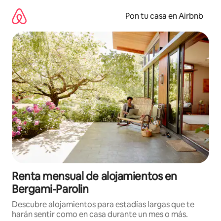
Omite
el
Pon tu casa en Airbnb
contenido
Renta mensual de alojamientos en
Bergami-Parolin
Descubre alojamientos para estadías largas que te
harán sentir como en casa durante un mes o más.