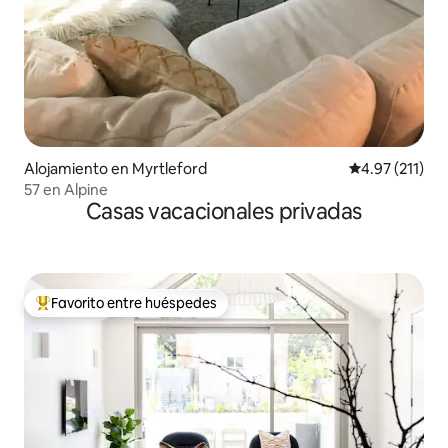
Alojamiento en Myrtleford
Calificación p
4.97 (211)
57 en Alpine
Casas vacacionales privadas
Favorito entre huéspedes
Favorito entre huéspedes preferido