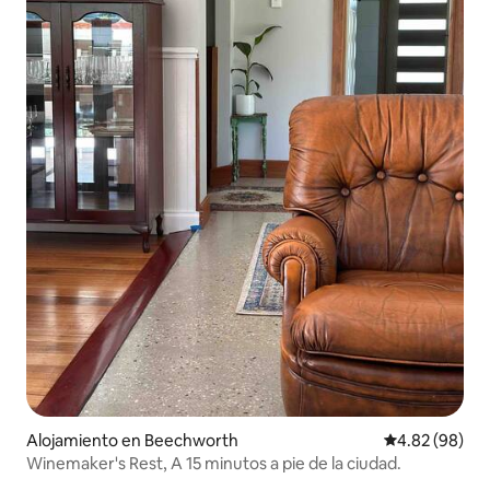
Alojamiento en Beechworth
Calificación p
4.82 (98)
Winemaker's Rest, A 15 minutos a pie de la ciudad.