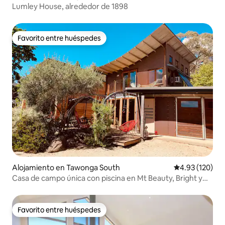
Lumley House, alrededor de 1898
Favorito entre huéspedes
Favorito entre huéspedes
Alojamiento en Tawonga South
Calificación p
4.93 (120)
Casa de campo única con piscina en Mt Beauty, Bright y
Falls
Favorito entre huéspedes
Favorito entre huéspedes