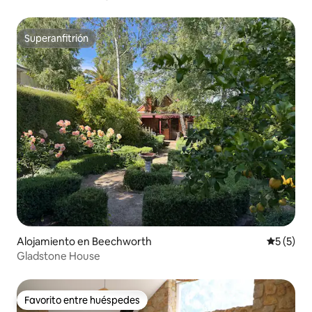
Superanfitrión
Superanfitrión
Alojamiento en Beechworth
Calificac
5 (5)
Gladstone House
Favorito entre huéspedes
Favorito entre huéspedes