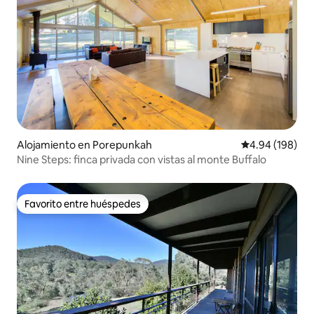
Alojamiento en Porepunkah
Calificación pr
4.94 (198)
Nine Steps: finca privada con vistas al monte Buffalo
Favorito entre huéspedes
Favorito entre huéspedes