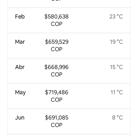
Feb
$580,638
23 °C
COP
Mar
$659,529
19 °C
COP
Abr
$668,996
15 °C
COP
May
$719,486
11 °C
COP
Jun
$691,085
8 °C
COP