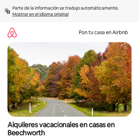
Omite
Parte de la información se tradujo automáticamente. 
el
Mostrar en el idioma original
contenido
Pon tu casa en Airbnb
Alquileres vacacionales en casas en
Beechworth