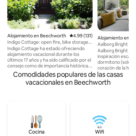
Alojamiento en Beechworth
Calificación promedio: 4.99 de 5
4.99 (131)
Alojamiento en Br
Indigo Cottage: open fire, bike storage,
Aalborg Bright
pet's ok
Indigo Cottage ha estado ofreciendo
Aalborg Bright es 
alojamiento vacacional durante los
inspiración escan
últimos 17 años y ha sido calificado por el
dormitorio (solo pa
consejo como de importancia histórica.
corazón de la herm
Con interiores a juego, pero con
Comodidades populares de las casas
espectaculares de
comodidades modernas, está rodeado
habitaciones, mueb
vacacionales en Beechworth
de terrazas diseñadas para capturar las
diseño contempor
impresionantes vistas en todos los lados
establece el punto
y proporcionar un gran espacio al aire
parejas que busca
libre. Tiene una chimenea abierta para
exclusivo y sostenible. Ubicad
las frías noches de invierno y aire
patio tranquilo, s
acondicionado/calefacción de ciclo
metros de las tien
inverso en cada habitación. También
Bright. El diseño d
cuenta con un almacén de bicicletas con
Aalborg Bright sig
cerradura y fibra NBN de alta velocidad
disfrutar del máx
Cocina
Wifi
en las instalaciones.