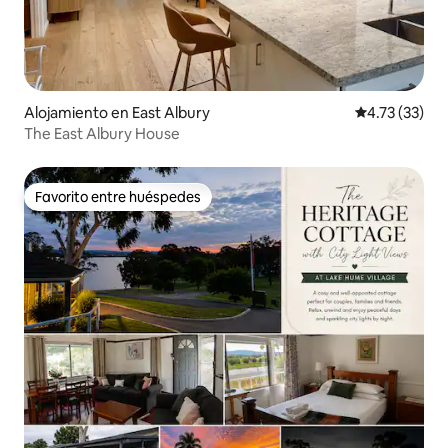
Alojamiento en East Albury
Calificación 
4.73 (33)
The East Albury House
Favorito entre huéspedes
Favorito entre huéspedes