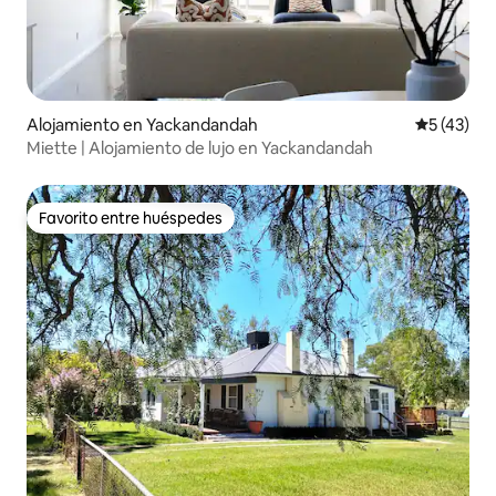
Alojamiento en Yackandandah
Calificaci
5 (43)
Miette | Alojamiento de lujo en Yackandandah
Favorito entre huéspedes
Favorito entre huéspedes