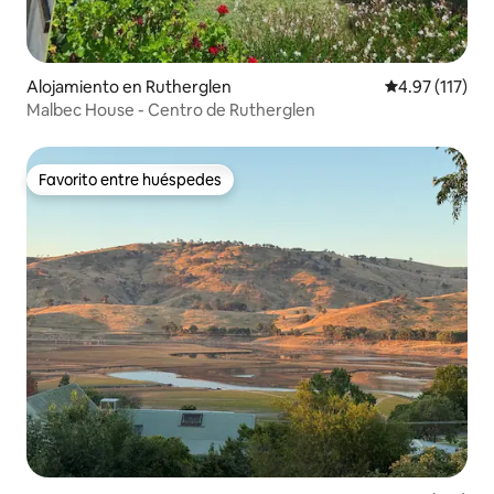
Alojamiento en Rutherglen
Calificación p
4.97 (117)
Malbec House - Centro de Rutherglen
Favorito entre huéspedes
Favorito entre huéspedes