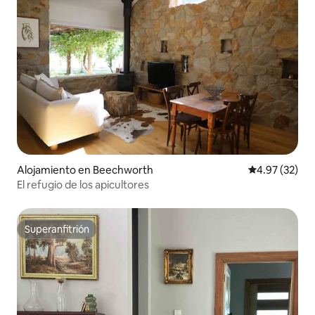
Alojamiento en Beechworth
Calificación 
4.97 (32)
El refugio de los apicultores
Superanfitrión
Superanfitrión