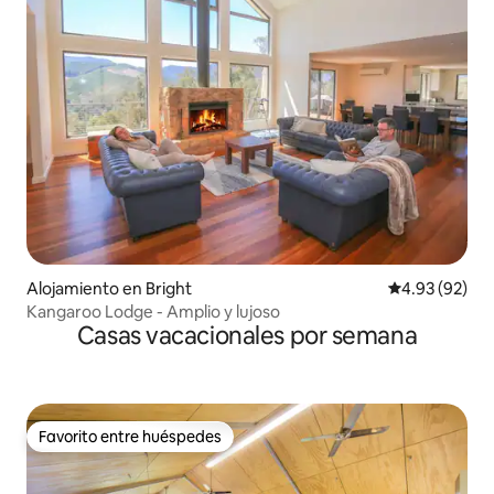
Alojamiento en Bright
Calificación p
4.93 (92)
Kangaroo Lodge - Amplio y lujoso
Casas vacacionales por semana
Favorito entre huéspedes
Favorito entre huéspedes