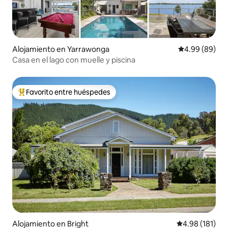
Alojamiento en Yarrawonga
Calificación p
4.99 (89)
Casa en el lago con muelle y piscina
Favorito entre huéspedes
Favorito entre huéspedes preferido
Alojamiento en Bright
Calificación p
4.98 (181)