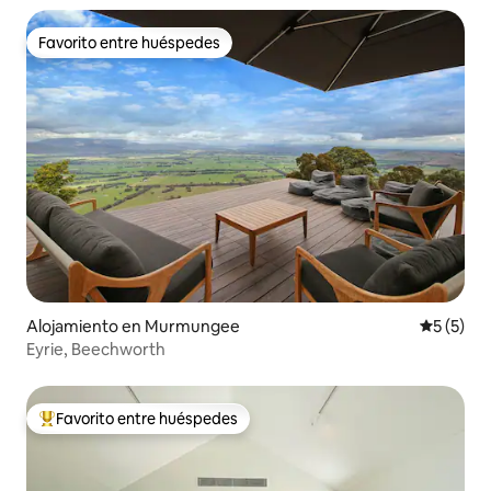
Favorito entre huéspedes
Favorito entre huéspedes
Alojamiento en Murmungee
Calificac
5 (5)
Eyrie, Beechworth
Favorito entre huéspedes
Favorito entre huéspedes preferido