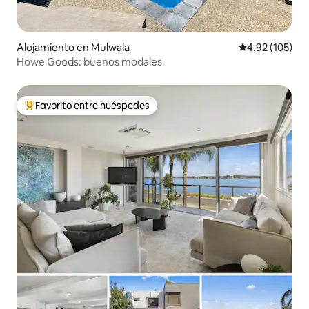
Alojamiento en Mulwala
Calificación p
4.92 (105)
Howe Goods: buenos modales.
Favorito entre huéspedes
Favorito entre huéspedes preferido