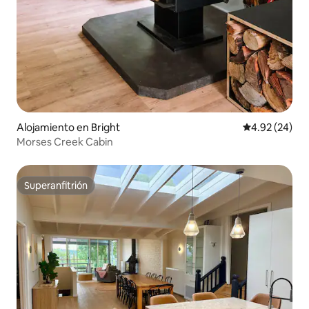
Alojamiento en Bright
Calificación p
4.92 (24)
Morses Creek Cabin
Superanfitrión
Superanfitrión