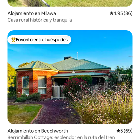
Alojamiento en Milawa
Calificación p
4.95 (86)
Casa rural histórica y tranquila
Favorito entre huéspedes
Favorito entre huéspedes preferido
Alojamiento en Beechworth
Calificaci
5 (69)
Berrimbillah Cottage: esplendor en la ruta del tren