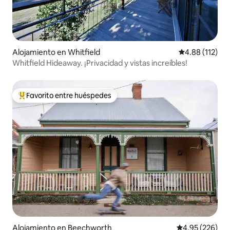
Alojamiento en Whitfield
Calificación p
4.88 (112)
Whitfield Hideaway. ¡Privacidad y vistas increíbles!
Favorito entre huéspedes
Favorito entre huéspedes preferido
Alojamiento en Beechworth
Calificación pr
4.95 (226)