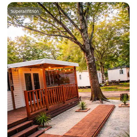
Superanfitrión
Superanfitrión