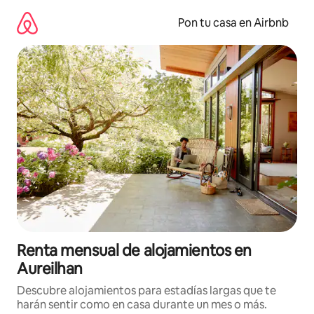
Omite
el
Pon tu casa en Airbnb
contenido
Renta mensual de alojamientos en
Aureilhan
Descubre alojamientos para estadías largas que te
harán sentir como en casa durante un mes o más.