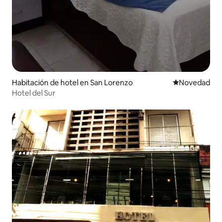
Habitación de hotel en San Lorenzo
Lugar para ho
Novedad
Hotel del Sur