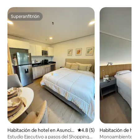
Superanfitrión
Superanfitrión
Habitación de hotel en Asunció
Calificación promedio: 4.8 de
4.8 (5)
Habitación de hot
n
Estudio Ejecutivo a pasos del Shopping
Monoambiente “Es