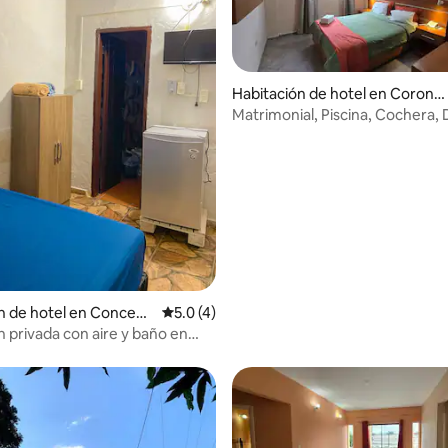
Habitación de hotel en Coronel
Oviedo
Matrimonial, Piscina, Cochera,
incluido
n de hotel en Concepc
Calificación promedio: 5.0 de 5, 4 reseñas
5.0 (4)
n privada con aire y baño en
ón