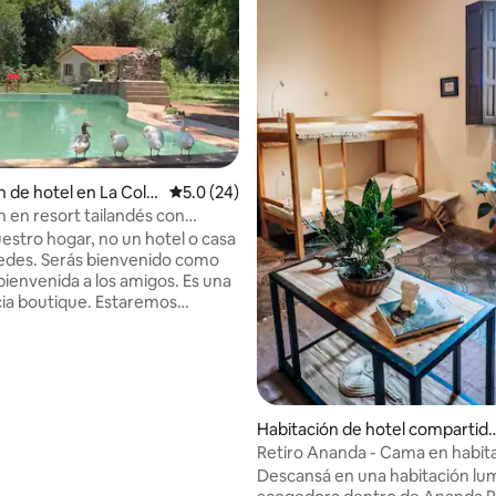
n de hotel en La Col
Calificación promedio: 5.0 de 5, 24 reseñas
5.0 (24)
n en resort tailandés con
uestro hogar, no un hotel o casa
edes. Serás bienvenido como
bienvenida a los amigos. Es una
ia boutique. Estaremos
s de ofrecer a nuestros
 la opción de un alojamiento
a los pies de las montañas de La
o: 4.8 de 5, 5 reseñas
en nuestra pequeña granja de
landés. El precio incluye un rico
 electricidad, agua y limpieza
Habitación de hotel compartid
s huéspedes pueden darse un
en Areguá
Retiro Ananda - Cama en habit
 la cocina tailandesa por un
compartida
Descansá en una habitación lu
ional.