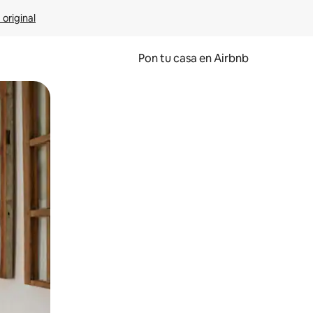
 original
Pon tu casa en Airbnb
o o desliza el dedo.