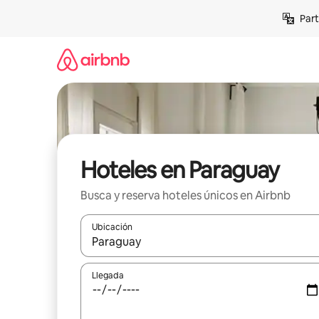
Omite
Part
el
contenido
Hoteles en Paraguay
Busca y reserva hoteles únicos en Airbnb
Ubicación
Cuando los resultados estén disponibles, navega co
Llegada