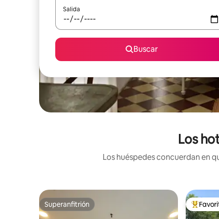
Salida
Buscar
Los hot
Los huéspedes concuerdan en que 
Superanfitrión
Favor
Superanfitrión
Favorito