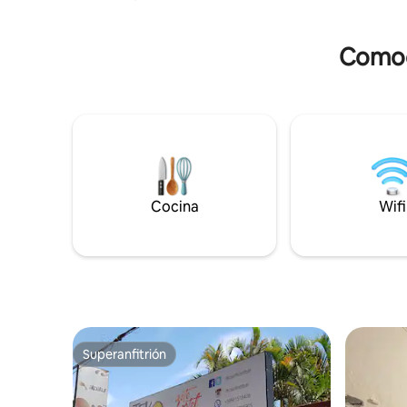
Cama Queen Size Sueñolar (260mx200)
🌙 Cortinas estilo hotel blackout, donde
no pasa la luz del día, ideales para las
Comodi
personas que trabajan de noche y
descansan de día. 👩‍💻Acceso libre a la
terraza, coworking y sala de reuniones
del edificio. 🍽️ Cocina equipada 🍖
Quincho social con costo adicional, a
coordinar con recepción. 🛡️ Seguridad 24
h.
Cocina
Wifi
Superanfitrión
Superanfitrión