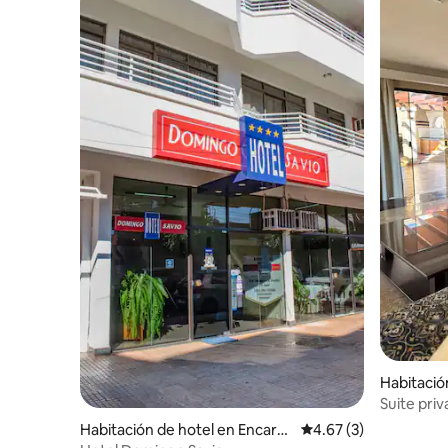
Habitació
del Este
Suite pri
Habitación de hotel en Encarn
Calificación promedio
4.67 (3)