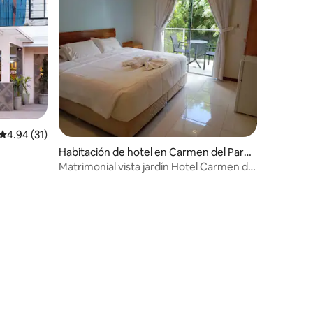
Calificación promedio: 4.94 de 5, 31 reseñas
4.94 (31)
Habitación de hotel en Carmen del Para
ná
Matrimonial vista jardín Hotel Carmen del
Parana