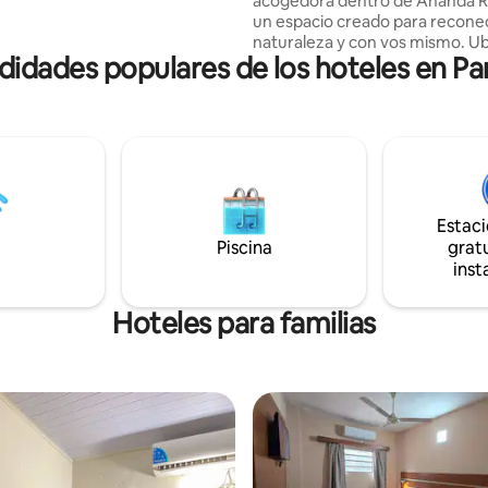
acogedora dentro de Ananda R
un espacio creado para reconec
naturaleza y con vos mismo. U
dades populares de los hoteles en P
Areguá, a pocos minutos del ce
entorno invita al silencio, la calm
inspiración. Ananda Retreat es
espacio de descanso consciente
para parejas, o viajeros que bu
y conexión.
Estac
Piscina
gratu
inst
Hoteles para familias