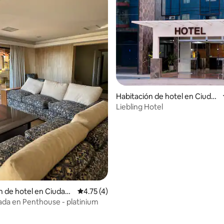
Habitación de hotel en Ciuda
d del Este
Liebling Hotel
n de hotel en Ciudad
Calificación promedio: 4.75 de 5, 4 reseñas
4.75 (4)
vada en Penthouse - platinium
: 4.67 de 5, 3 reseñas