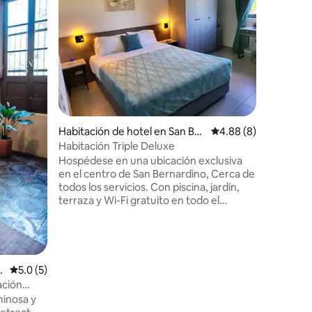
Quinta La
para 5 p
baños co
8 quinchos
principal
jacuzzi, 
fútbol y 
seguro y 
disfrutar
Habitación de hotel en San Ber
Calificación promedio
4.88 (8)
nardino
Habitación Triple Deluxe
Hospédese en una ubicación exclusiva
en el centro de San Bernardino, Cerca de
todos los servicios. Con piscina, jardín,
terraza y Wi-Fi gratuito en todo el
alojamiento. El hotel ofrece habitaciones
con aire acondicionado, armario, caja
fuerte, TV de pantalla plana y baño
privado con ducha. Cada mañana se sirve
un desayuno bufé. No aceptamos los
a
Calificación promedio: 5.0 de 5, 5 reseñas
5.0 (5)
animales
ación
minosa y