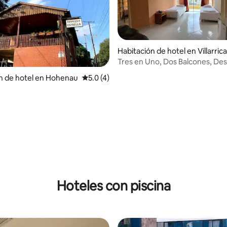
Habitación de hotel en Villarrica
Tres en Uno, Dos Balcones, De
Incluido
n de hotel en Hohenau
Calificación promedio: 5.0 de 5, 4 reseñas
5.0 (4)
o: 5.0 de 5, 8 reseñas
Hoteles con piscina