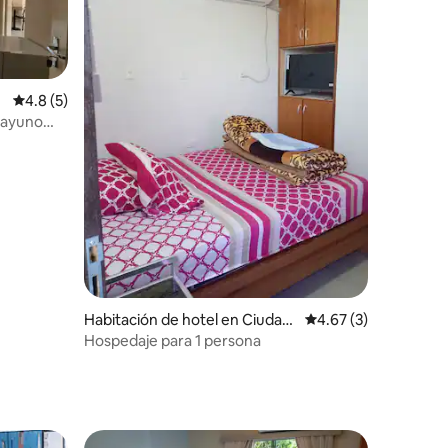
Calificación promedio: 4.8 de 5, 5 reseñas
4.8 (5)
sayuno
Habitación de hotel en Ciudad
Calificación promedio
4.67 (3)
del Este
Hospedaje para 1 persona