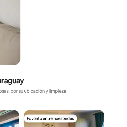
Paraguay
sas, por su ubicación y limpieza.
Habitaci
Favorito entre huéspedes
Superanf
Favorito entre huéspedes
Superanf
Quinta la