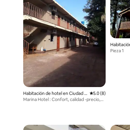
Habitació
Pieza 1
Habitación de hotel en Ciudad d
Calificación promedi
5.0 (8)
el Este
Marina Hotel : Confort, calidad -precio,
atención.