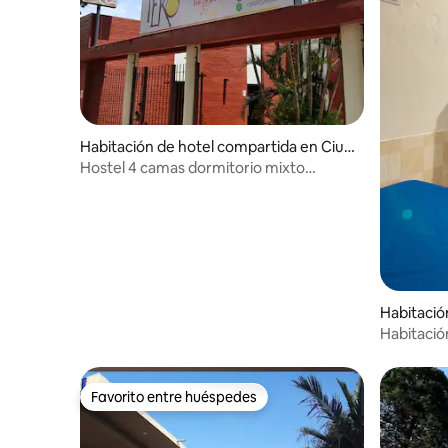
Habitación de hotel compartida en Ciud
ad del Este
Hostel 4 camas dormitorio mixto
compartido
Habitació
ión
Habitació
Concepci
Favorito entre huéspedes
Favorito entre huéspedes