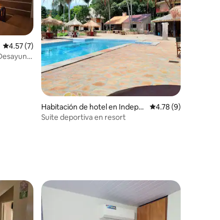
Calificación promedio: 4.57 de 5, 7 reseñas
4.57 (7)
 Desayuno
Habitación de hotel en Indepe
Calificación promedio
4.78 (9)
ndencia
Suite deportiva en resort