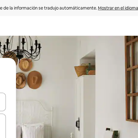
e de la información se tradujo automáticamente. 
Mostrar en el idioma
n las teclas de flecha hacia arriba y hacia abajo o explora con el tact