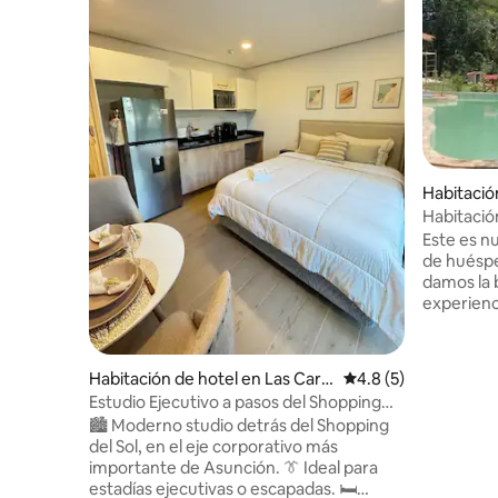
Habitació
mena
Habitació
jacuzzi
Este es n
de huésp
damos la 
experienc
encantado
huéspedes
relajante 
Habitación de hotel en Las Car
Calificación promedi
4.8 (5)
Colmena 
melitas
Estudio Ejecutivo a pasos del Shopping
estilo tai
del sol
🏙️ Moderno studio detrás del Shopping
desayuno,
del Sol, en el eje corporativo más
final. Lo
importante de Asunción. 👔 Ideal para
gusto con
estadías ejecutivas o escapadas. 🛏️
cargo adic